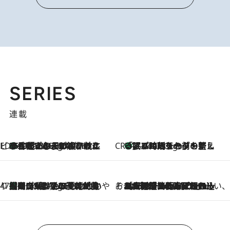
SERIES
連載
ビューティいいもの集め EDITORS' BEST
35℃超えの日の夜、枕にひと吹き！ BAUMのルームスプレーが、ひのきの香りで心まで解きほぐす
4 Hours Ago
CREA'S CHOICE
「眠る時刻をセットする」——眠りの前を整える、バルミューダの新しいアプローチ
4 Hours Ago
47都道府県の手みやげ ひんやりスイーツで夏を満喫
【岡山県】この夏絶対食べたい 冷やしておいしいおやつ3選 フルーツが主役のプリンやアイスが勢揃い
4 Hours Ago
そおだよおこの関西おいしい、おやつ紀行
2026.8.9
［大阪府箕面市］一皿一皿目の前で仕上げられる、料理を巧みに組み込んだアシェットデセールコース「ミチル アシェット デセール（Michiru assiette dessert）」