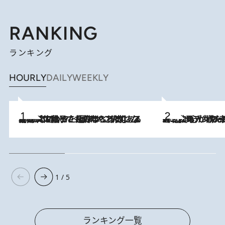
RANKING
ランキング
HOURLY
DAILY
WEEKLY
2026.8.5
【阿川佐和子さんの年とる力】なぜ70代で始めた趣味は“こんなに楽しい”のか？ ピアノ、俳句…スランプに陥っても続けられる“ある秘訣”とは
2026.8.8
《北欧の人々の幸福度が高いのは…》元デンマーク親善大使が出会った“心が満たされる暮らし”「いいかげんにヒュッゲしなさい！」
1 / 5
ランキング一覧