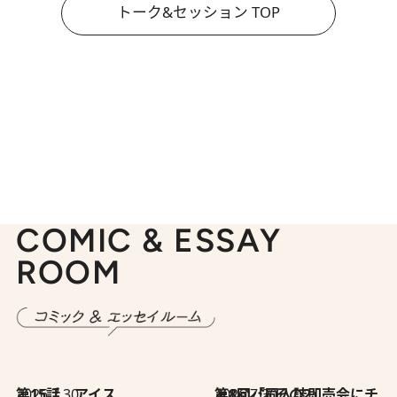
トーク&セッション TOP
COMIC & ESSAY
ROOM
2026.7.30
第15話 アイス
2026.7.30
第8回「同人誌即売会にチャレンジ その2」