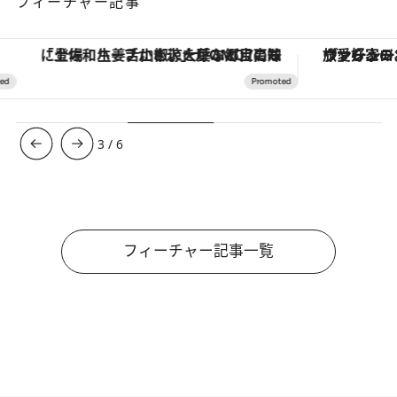
フィーチャー記事
「土佐和ハーブかき氷」がOMO7高知に登場！生姜、山椒、大葉など目にも舌にも涼を呼ぶ郷土の味
ヴァシュロン・コンスタンタン
3
/
6
フィーチャー記事一覧