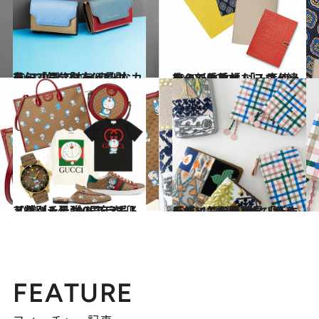
2021.1.16
最旬「ミニ財布＆長財布」20選 プレイフルなカラーで気分を上げて！
コミック ＆ エッセイ
2020.11.7
待ってました！ スマイソンの新作手帳 「一度使ったら、手放せない」人続出
ライフスタイル
2021.1.14
【グッチ】100周年を迎えたグッチが ドラえもんと特別＆最強のコラボ！
ファッション
2020.11.17
デザインが素敵な「新作手帳」3選 見るたび触るたびに気分急上昇！
ライフスタイル
FEATURE