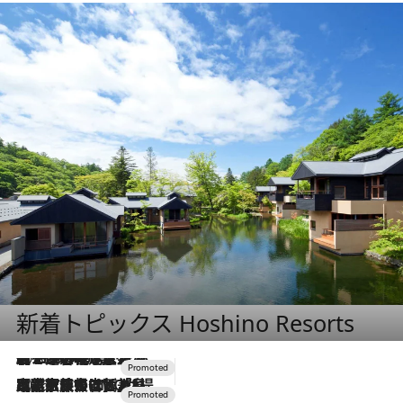
新着トピックス Hoshino Resorts
2026.8.7
【トンボの足水浴】ヒノキの香りに包まれて涼感マックス！約13℃の湧水かけ流しを避暑地「星野温泉 トンボの湯」で体験
2026.7.31
【ホテル帰省】という選択肢をOMOが提案。家族とほどよい距離を保つには「昼は実家、夜は気兼ねなくホテルで！」