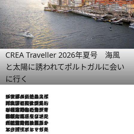
CREA Traveller 2026年夏号 海風
と太陽に誘われてポルトガルに会い
に行く
2026.8.8
リスボンの絶品スイーツ「パステル・デ・ナタ」とは？ポルトガル伝統の奥深い世界へ
2026.7.27
「私の祖国はポルトガル語です」国民的詩人フェルナンド・ペソアと、彼が愛した文学の街を歩く
2026.7.26
ポルトガル近海が育む極上の海の幸。キリリと冷えた白ワインと愉しむ、シーフード専門店の贅沢
2026.7.22
伝統の味をモダンに昇華。高感度な地元客が集う、リスボンの最旬ガストロノミー
2026.7.21
大航海時代の栄華から、震災、独裁、そして革命へ。ポルトガル・首都リスボンの石畳に刻まれた「歴史の光と影」
2026.7.13
エッセイ・ヤマザキマリ「慎ましくも美しき国 ポルトガル」