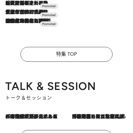
2026.7.24
【夏限定ディナーコース】旬を迎える稚鮎や花ズッキーニなどをイタリア・トスカーナの郷土料理の手法で満喫！
2026.7.17
「土佐和ハーブかき氷」がOMO7高知に登場！生姜、山椒、大葉など目にも舌にも涼を呼ぶ郷土の味
2026.7.10
NEW OPEN！【界 草津】名湯の地に誕生。趣の異なる2種の温泉と上州ならではの会席・蕎麦割烹など美食を味わう究極の癒やし旅
特集 TOP
TALK & SESSION
トーク＆セッション
2026.8.3
「今後値上げがあるとすれば…」「リスクがあるのは今年の冬」エネルギー専門家が語る、ホルムズ海峡封鎖が家庭にもたらす“ある心配”
2026.8.3
「住宅建てられない…」「サーチャージ料の高値が続いている」ホルムズ海峡封鎖による影響はいつまで続く？《エネルギー専門家に聞く“どうなる日本の暮らし”》