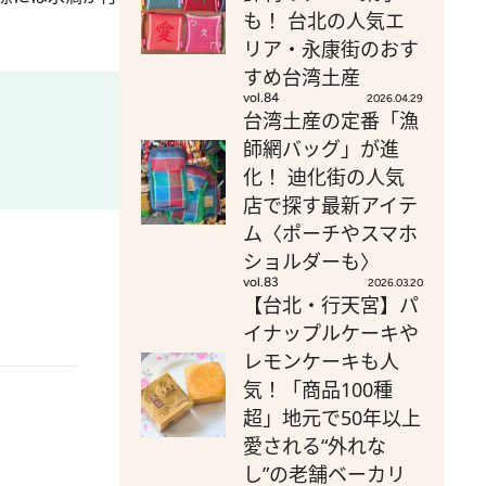
も！ 台北の人気エ
リア・永康街のおす
すめ台湾土産
vol.84
2026.04.29
台湾土産の定番「漁
師網バッグ」が進
化！ 迪化街の人気
店で探す最新アイテ
ム〈ポーチやスマホ
ショルダーも〉
vol.83
2026.03.20
【台北・行天宮】パ
イナップルケーキや
レモンケーキも人
気！「商品100種
超」地元で50年以上
愛される“外れな
し”の老舗ベーカリ