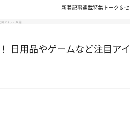
新着記事
連載
特集
トーク＆セ
目アイテム12選
！ 日用品やゲームなど注目アイ