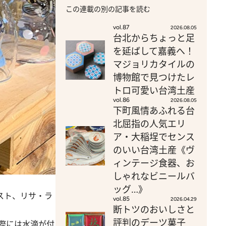
この連載の別の記事を読む
vol.87
2026.08.05
台北からちょっと足
を延ばして嘉義へ！
マジョリカタイルの
博物館で見つけたレ
トロ可愛い台湾土産
vol.86
2026.08.05
下町風情あふれる台
北屈指の人気エリ
ア・大稲埕でセンス
のいい台湾土産《ヴ
ィンテージ食器、お
しゃれなビニールバ
ッグ…》
スト、リサ・ラ
vol.85
2026.04.29
断トツのおいしさと
評判のデーツ菓子
際には水滴が付