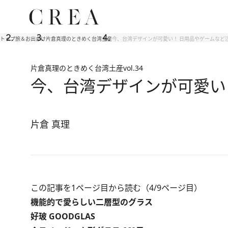
トップ
旅＆お出かけ
片倉真理のときめく台湾土産
今、台湾デザインが可愛い！ 日用品やゲームなど注
片倉真理のときめく台湾土産
vol.34
今、台湾デザインが可愛い
片倉 真理
この記事を1ページ目から読む（4/9ページ目）
機能的で愛らしい二層型のグラス
好玻 GOODGLAS