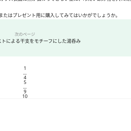
またはプレゼント用に購入してみてはいかがでしょうか。
次のページ
ストによる干支をモチーフにした湯呑み
1
...
4
5
...
9
10