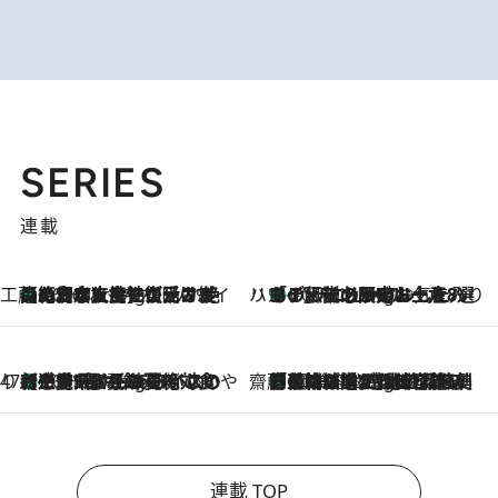
SERIES
連載
工藤まやのおもてなしハワイ
【ハワイ土産】ローカルの絶大な支持で復活！ 絶品の幻クッキー《元ファンの日本人女性が受け継いだ名店》
10 Hours Ago
ハワイ賢者 リサのお気に入りリスト
あの伝説の限定トートも！ リニューアルした「ディーン＆デルーカ ハワイ」で必須のお土産8選
10 Hours Ago
47都道府県の手みやげ ひんやりスイーツで夏を満喫
【三重県】この夏絶対食べたい 冷やしておいしいおやつ3選 お餅×アイスの新感覚スイーツ
10 Hours Ago
齋藤 薫 美容脳ルネサンス
「荷物が増えるほど旅ストレスは増す」美容ジャーナリストがたどり着いた最終結論。“化粧品を劇的に減らす”感動の凝縮美容とは
10 Hours Ago
連載 TOP