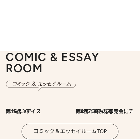
COMIC & ESSAY
ROOM
2026.7.30
第15話 アイス
2026.7.30
第8回「同人誌即売会にチャレンジ その2」
コミック＆エッセイルームTOP