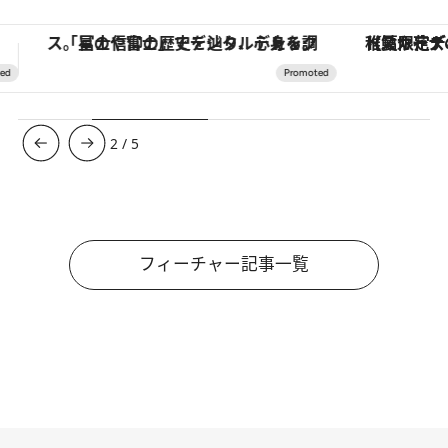
【夏限定ディナーコース】旬を迎える稚鮎や花ズッキーニなどをイタリア・トスカーナの郷土料理の手法で満喫！
ヴァシュロン・コンスタンタン
3
/
5
フィーチャー記事一覧