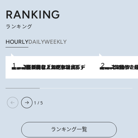
RANKING
ランキング
HOURLY
DAILY
WEEKLY
2026.8.5
【なぜ吉沢亮は「気配を消せる」のか？】興行収入208億の『国宝』を経て挑むミュージカル『ディア・エヴァン・ハンセン』。トップ俳優が舞台上でさらけ出した“孤独”とは
2026.8.5
【阿川佐和子さんの年とる力】なぜ70代で始めた趣味は“こんなに楽しい”のか？ ピアノ、俳句…スランプに陥っても続けられる“ある秘訣”とは
1 / 5
ランキング一覧