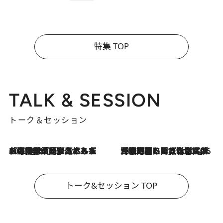
特集 TOP
TALK & SESSION
トーク＆セッション
2026.8.3
「今後値上げがあるとすれば…」「リスクがあるのは今年の冬」エネルギー専門家が語る、ホルムズ海峡封鎖が家庭にもたらす“ある心配”
2026.8.3
「住宅建てられない…」「サーチャージ料の高値が続いている」ホルムズ海峡封鎖による影響はいつまで続く？《エネルギー専門家に聞く“どうなる日本の暮らし”》
トーク&セッション TOP