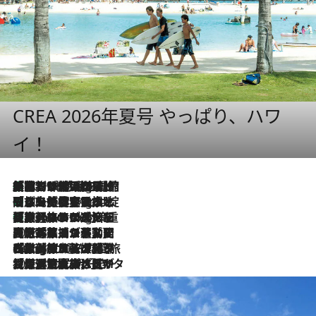
CREA 2026年夏号 やっぱり、ハワ
イ！
「荷物が増えるほど旅ストレスは増す」美容ジャーナリストがたどり着いた最終結論。“化粧品を劇的に減らす”感動の凝縮美容とは
10 Hours Ago
「旅先には金髪ウィッグを持参」日本と同じメイクでは損してる!? 美容ジャーナリストが提案する“掟破りの旅美容”とは
10 Hours Ago
【厳選旅コスメ】「身軽さ＆UV対策重視！」ヘアアーティストshucoが選んだ夏旅ベストコスメを発表【Mサイズジップ】
10 Hours Ago
2026.8.5
【厳選旅コスメ】国内をあちこち移動する河井菜摘が選んだ夏旅ベストコスメ発表！「リラックスアイテムはマスト」【Mサイズジップ】
2026.8.4
【厳選旅コスメ】「紫外線＆乾燥対策しながらメイク感も！」ヘア＆メイクGeorgeが選んだ夏旅ベストコスメを発表！【Mサイズジップ】
2026.8.3
【厳選旅コスメ】「保湿もタイパ重視！」“サウナ好き”タレント清水みさとが愛用する夏旅ベストコスメを発表！【Mサイズジップ】