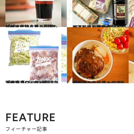
2020.11.25
味がすぐ決まる！ 万能「mioだれ」で 1週間のごはん作りを乗り切るレシピ
グルメ
2020.11.23
コストコで選ぶパントリーアイテム10選 毎日をロハスにするかわいいアイテム
ライフスタイル
2020.6.24
「ジップロック」で鶏肉が大変身 プロが絶賛する下味冷凍レシピ3種
ライフスタイル
2020.3.16
「松屋のハンバーグ」を簡単アレンジ ちょい足しで栄養＆自炊感までアップ
グルメ
FEATURE
フィーチャー記事