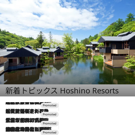
新着トピックス Hoshino Resorts
2026.7.31
【ホテル帰省】という選択肢をOMOが提案。家族とほどよい距離を保つには「昼は実家、夜は気兼ねなくホテルで！」
2026.7.24
【夏限定ディナーコース】旬を迎える稚鮎や花ズッキーニなどをイタリア・トスカーナの郷土料理の手法で満喫！
2026.7.17
「土佐和ハーブかき氷」がOMO7高知に登場！生姜、山椒、大葉など目にも舌にも涼を呼ぶ郷土の味
2026.7.10
NEW OPEN！【界 草津】名湯の地に誕生。趣の異なる2種の温泉と上州ならではの会席・蕎麦割烹など美食を味わう究極の癒やし旅