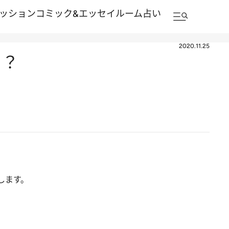
ッション
コミック&エッセイルーム
占い
2020.11.25
き？
します。