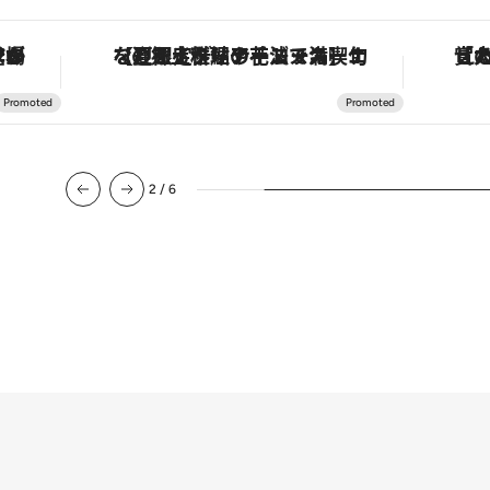
・オートマティック」。旅愛好家のお気に入りコレクションから、ジェンダーレスな新作が登場
【夏限定ディナーコース】旬を迎える稚鮎や花ズッキーニなどをイタリア・トスカーナの郷土料理の手法で満喫！
2
/
6