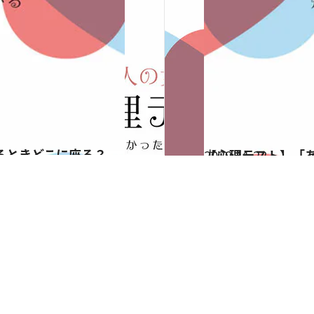
るときどこに座る？
2020.11.22
【心理テスト】「
占い