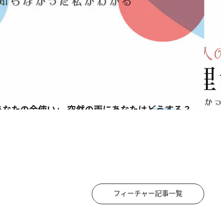
あなたの金使い」 突然の雨にあなたはどうする？
フィーチャー記事一覧