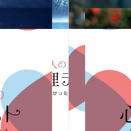
よる心理占星術入門
2020.11.1
【30代】婚活＆恋
ライフスタイル