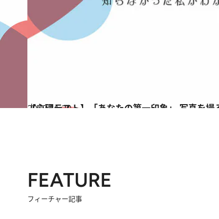
2020.11.20
【心理テスト】「あなたの第一印象」 写真を撮
占い
FEATURE
フィーチャー記事