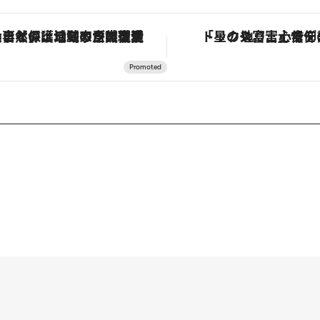
「大事なのは地域の意識を変えること」。ロレックス賞受賞の自然保護活動家が実現させたナイジェリアの自然環境の復活
「星のや富士」でデジタルデトックス。冨士信仰