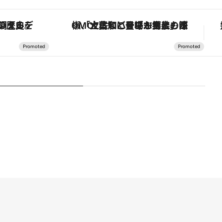
の歴史を辿り、心身を調える。
「土佐和ハーブかき氷」がOMO7高知に登場！生姜、山椒、大葉など目にも舌にも涼を呼ぶ郷土の味