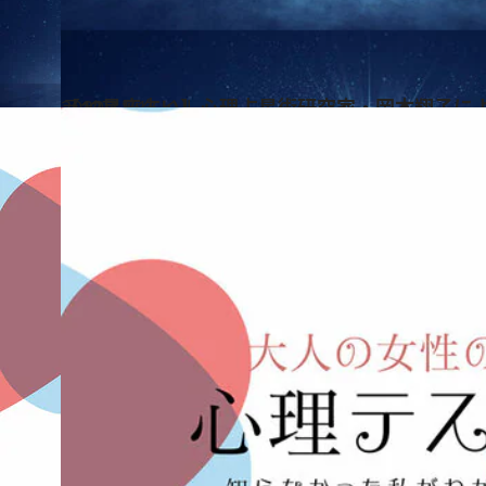
2020.11.16
【12星座占い】心理占星術研究家・岡本翔子に
ライフスタイル