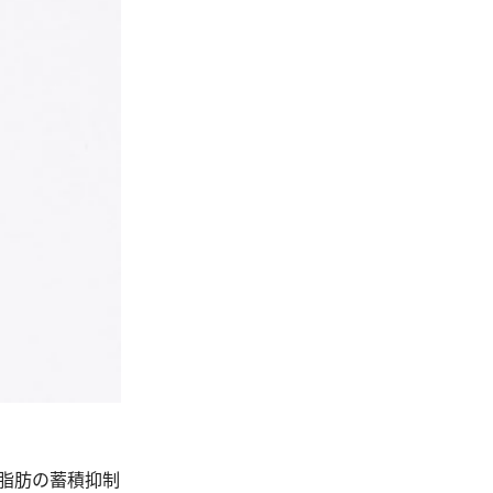
下脂肪の蓄積抑制