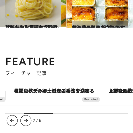
2020.5.12
ワインにも酒にも合う家飲みおつまみ 極上の海の珍味をお取り寄せ7選
グルメ
2020.4.21
北海道の美味が今ならオンライン販売 巣ごもりに焼き菓子やカニはいかが？
グルメ
FEATURE
フィーチャー記事
【銀座で出合う最旬美容】美髪ケアや上質な眠り…セルフケアのアップデートから、特別な名入れギフトまで。大人のための「ReFa GINZA」クルーズ
ヴァシュロン・コンスタンタン
3
/
6