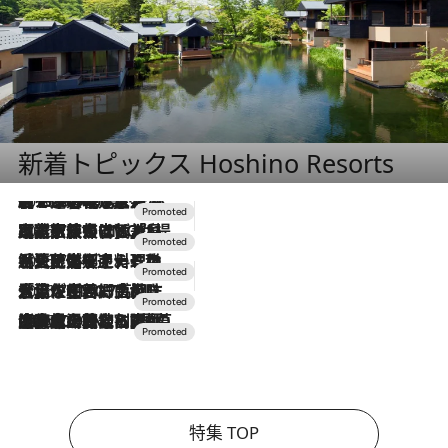
新着トピックス Hoshino Resorts
2026.8.7
【トンボの足水浴】ヒノキの香りに包まれて涼感マックス！約13℃の湧水かけ流しを避暑地「星野温泉 トンボの湯」で体験
2026.7.31
【ホテル帰省】という選択肢をOMOが提案。家族とほどよい距離を保つには「昼は実家、夜は気兼ねなくホテルで！」
2026.7.24
【夏限定ディナーコース】旬を迎える稚鮎や花ズッキーニなどをイタリア・トスカーナの郷土料理の手法で満喫！
2026.7.17
「土佐和ハーブかき氷」がOMO7高知に登場！生姜、山椒、大葉など目にも舌にも涼を呼ぶ郷土の味
2026.7.10
NEW OPEN！【界 草津】名湯の地に誕生。趣の異なる2種の温泉と上州ならではの会席・蕎麦割烹など美食を味わう究極の癒やし旅
特集 TOP