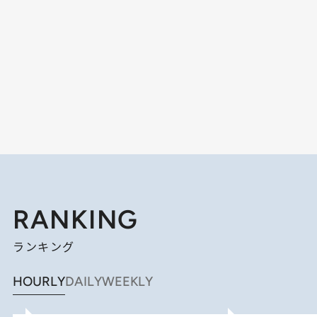
RANKING
ランキング
HOURLY
DAILY
WEEKLY