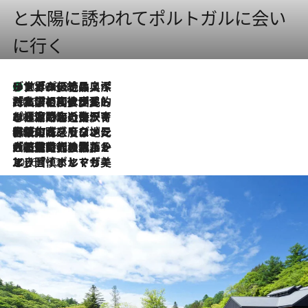
と太陽に誘われてポルトガルに会い
に行く
リスボンの絶品スイーツ「パステル・デ・ナタ」とは？ポルトガル伝統の奥深い世界へ
2026.8.8
2026.7.27
「私の祖国はポルトガル語です」国民的詩人フェルナンド・ペソアと、彼が愛した文学の街を歩く
2026.7.26
ポルトガル近海が育む極上の海の幸。キリリと冷えた白ワインと愉しむ、シーフード専門店の贅沢
2026.7.22
伝統の味をモダンに昇華。高感度な地元客が集う、リスボンの最旬ガストロノミー
2026.7.21
大航海時代の栄華から、震災、独裁、そして革命へ。ポルトガル・首都リスボンの石畳に刻まれた「歴史の光と影」
2026.7.13
エッセイ・ヤマザキマリ「慎ましくも美しき国 ポルトガル」