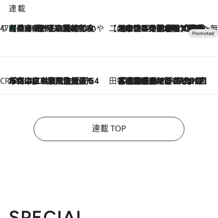
連載
47都道府県の手みやげ ひんやりスイーツで夏を満喫
【兵庫県】この夏絶対食べたい 冷やしておいしいおやつ3選 淡路島の恵みをジェラートに集約
2026.8.8
【CREA×星野リゾート】唯一無二。癒しと発見が待つ場所へ
2026.8.7
【トンボの足水浴】ヒノキの香りに包まれて涼感マックス！約13℃の湧水かけ流しを避暑地「星野温泉 トンボの湯」で体験
CREA'S CHOICE
2026.8.7
「立川にも歌舞伎があるんだよ」 片岡仁左衛門・市川中車ら豪華座組みで4年目の立川立飛歌舞伎へ
田中稲の勝手に再ブーム
2026.8.7
「湘南乃風に憧れて」観客大盛上がりの“タオル回し”に、ラッパー顔負けの高速歌唱まで…さだまさし（74）のアグレッシブすぎる現在地
連載 TOP
SPECIAL