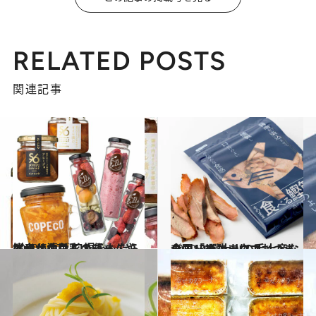
RELATED POSTS
関連記事
2020.5.17
鮮やかな色彩のジャムやオイル漬け 口福をもたらす幸せのグルメ瓶
グルメ
2020.3.5
全国「めちゃウマおつまみ」10選 大人の手土産ならコレで決まり！
グルメ