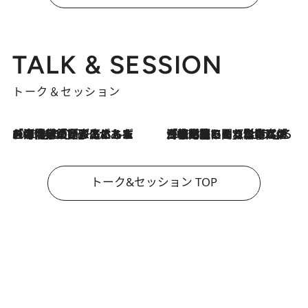
TALK & SESSION
トーク＆セッション
2026.8.3
「今後値上げがあるとすれば…」「リスクがあるのは今年の冬」エネルギー専門家が語る、ホルムズ海峡封鎖が家庭にもたらす“ある心配”
2026.8.3
「住宅建てられない…」「サーチャージ料の高値が続いている」ホルムズ海峡封鎖による影響はいつまで続く？《エネルギー専門家に聞く“どうなる日本の暮らし”》
トーク&セッション TOP