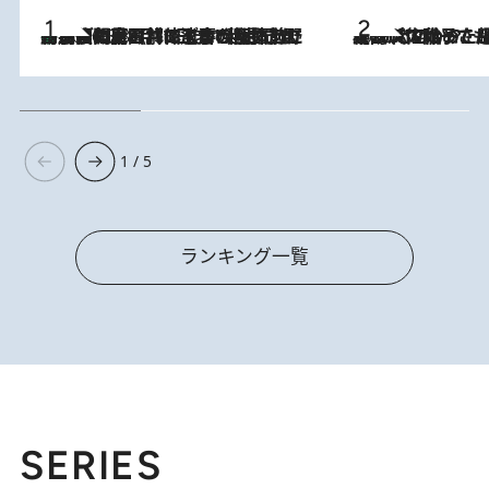
「最後に見られてよかった」上野動物園の東園パンダ舎が解体前に特別公開。8月16日まで延長されたパネル展と共に辿る“半世紀”のパンダ飼育《解体工事の図面あり》
2026.8.8
2026.8.5
【阿川佐和子さんの年とる力】なぜ70代で始めた趣味は“こんなに楽しい”のか？ ピアノ、俳句…スランプに陥っても続けられる“ある秘訣”とは
1 / 5
ランキング一覧
SERIES