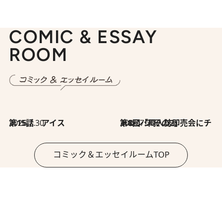
COMIC & ESSAY
ROOM
2026.7.30
第15話 アイス
2026.7.30
第8回「同人誌即売会にチャレンジ その2」
コミック＆エッセイルームTOP