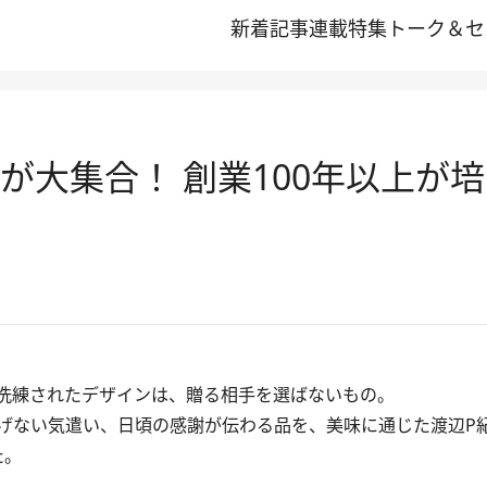
新着記事
連載
特集
トーク＆セ
が大集合！ 創業100年以上が
洗練されたデザインは、贈る相手を選ばないもの。
げない気遣い、日頃の感謝が伝わる品を、美味に通じた渡辺P
た。