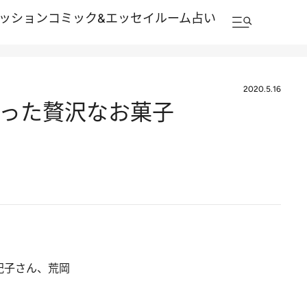
ッション
コミック&エッセイルーム
占い
2020.5.16
培った贅沢なお菓子
紀子さん、荒岡