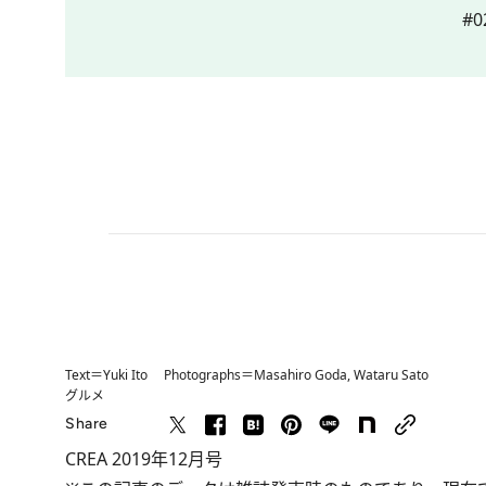
#
Text＝Yuki Ito Photographs＝Masahiro Goda, Wataru Sato
グルメ
Share
CREA 2019年12月号