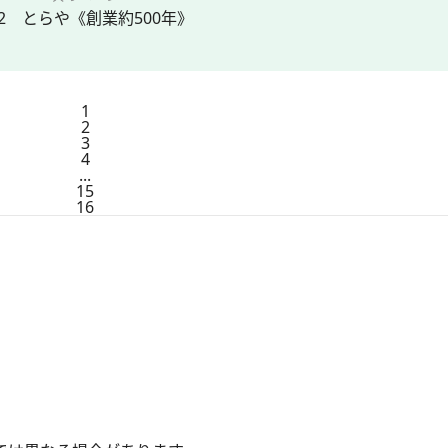
02 とらや《創業約500年》
1
2
3
4
...
15
16