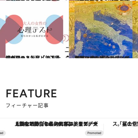
2020.4.8
【心理テスト】「恋人選びの基準」 レモネードにプラスするなら？
占い
2020.4.3
【心理テスト】「あなたの精神年齢」 ゾンビ映画に出演するとしたら？
占い
2020.4.1
【心理テスト】「年下異性からの人気度」 あなたのポジションはどこ？
占い
2020.3.15
新型コロナ感染者がなぜ急増？ 今、イタリアで起きていること
旅＆お出かけ
FEATURE
フィーチャー記事
【銀座で出合う最旬美容】美髪ケアや上質な眠り…セルフケアのアップデートから、特別な名入れギフトまで。大人のための「ReFa GINZA」クルーズ