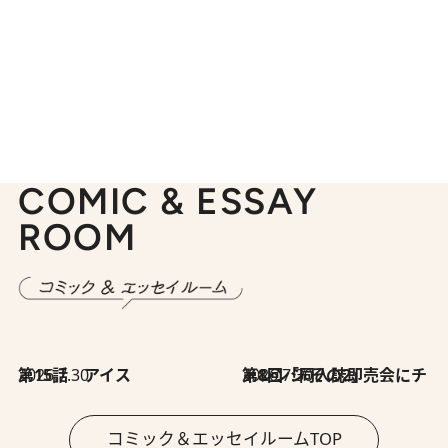
COMIC & ESSAY
ROOM
2026.7.30
第15話 アイス
2026.7.30
第8回「同人誌即売会にチャレンジ その2」
コミック＆エッセイルームTOP