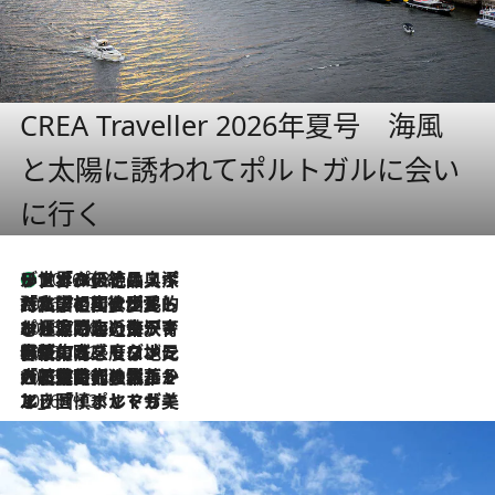
CREA Traveller 2026年夏号 海風
と太陽に誘われてポルトガルに会い
に行く
リスボンの絶品スイーツ「パステル・デ・ナタ」とは？ポルトガル伝統の奥深い世界へ
2026.8.8
2026.7.27
「私の祖国はポルトガル語です」国民的詩人フェルナンド・ペソアと、彼が愛した文学の街を歩く
2026.7.26
ポルトガル近海が育む極上の海の幸。キリリと冷えた白ワインと愉しむ、シーフード専門店の贅沢
2026.7.22
伝統の味をモダンに昇華。高感度な地元客が集う、リスボンの最旬ガストロノミー
2026.7.21
大航海時代の栄華から、震災、独裁、そして革命へ。ポルトガル・首都リスボンの石畳に刻まれた「歴史の光と影」
2026.7.13
エッセイ・ヤマザキマリ「慎ましくも美しき国 ポルトガル」