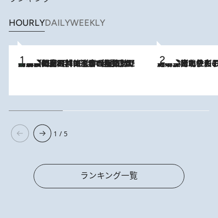
HOURLY
DAILY
WEEKLY
「最後に見られてよかった」上野動物園の東園パンダ舎が解体前に特別公開。8月16日まで延長されたパネル展と共に辿る“半世紀”のパンダ飼育《解体工事の図面あり》
2026.8.8
2026.8.3
《「文士の子ども被害者の会」発足！》阿川佐和子（72）が語る遠藤周作に北杜夫、劇作家・矢代静一の子どもたちの“文豪プライベート事件簿”
1 / 5
ランキング一覧