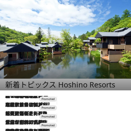
新着トピックス Hoshino Resorts
2026.8.7
【トンボの足水浴】ヒノキの香りに包まれて涼感マックス！約13℃の湧水かけ流しを避暑地「星野温泉 トンボの湯」で体験
2026.7.31
【ホテル帰省】という選択肢をOMOが提案。家族とほどよい距離を保つには「昼は実家、夜は気兼ねなくホテルで！」
2026.7.24
【夏限定ディナーコース】旬を迎える稚鮎や花ズッキーニなどをイタリア・トスカーナの郷土料理の手法で満喫！
2026.7.17
「土佐和ハーブかき氷」がOMO7高知に登場！生姜、山椒、大葉など目にも舌にも涼を呼ぶ郷土の味
2026.7.10
NEW OPEN！【界 草津】名湯の地に誕生。趣の異なる2種の温泉と上州ならではの会席・蕎麦割烹など美食を味わう究極の癒やし旅