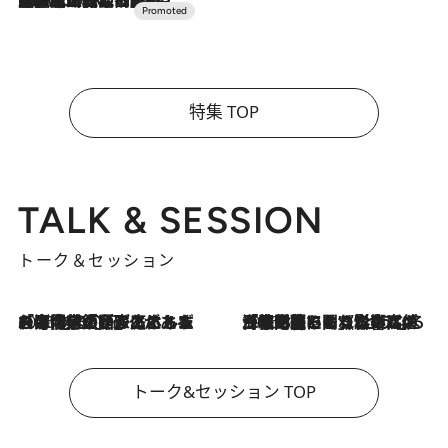
特集 TOP
TALK & SESSION
トーク＆セッション
2026.8.3
「今後値上げがあるとすれば…」「リスクがあるのは今年の冬」エネルギー専門家が語る、ホルムズ海峡封鎖が家庭にもたらす“ある心配”
2026.8.3
「住宅建てられない…」「サーチャージ料の高値が続いている」ホルムズ海峡封鎖による影響はいつまで続く？《エネルギー専門家に聞く“どうなる日本の暮らし”》
トーク&セッション TOP