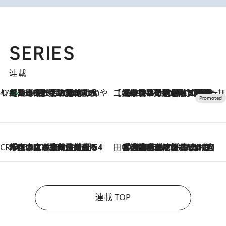
SERIES
連載
47都道府県の手みやげ ひんやりスイーツで夏を満喫
【兵庫県】この夏絶対食べたい 冷やしておいしいおやつ3選 淡路島の恵みをジェラートに集約
2026.8.8
【CREA×星野リゾート】唯一無二。癒しと発見が待つ場所へ
2026.8.7
【トンボの足水浴】ヒノキの香りに包まれて涼感マックス！約13℃の湧水かけ流しを避暑地「星野温泉 トンボの湯」で体験
CREA'S CHOICE
2026.8.7
「立川にも歌舞伎があるんだよ」 片岡仁左衛門・市川中車ら豪華座組みで4年目の立川立飛歌舞伎へ
田中稲の勝手に再ブーム
2026.8.7
「湘南乃風に憧れて」観客大盛上がりの“タオル回し”に、ラッパー顔負けの高速歌唱まで…さだまさし（74）のアグレッシブすぎる現在地
連載 TOP