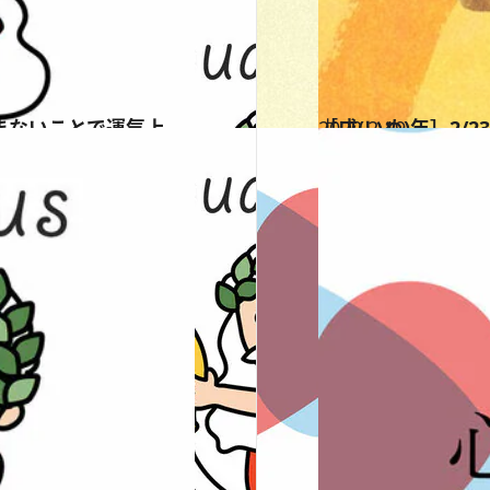
2020.2.19
［戌(いぬ)年］2/2
占い