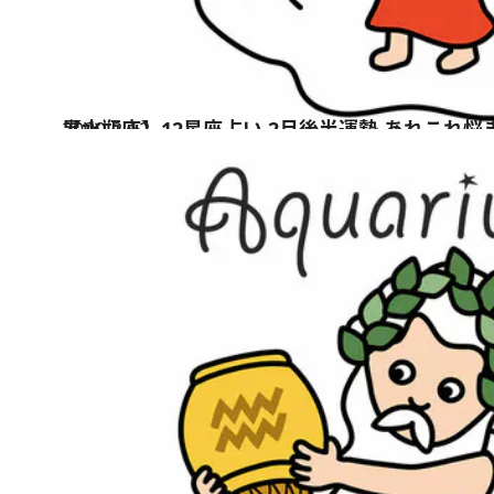
2020.2.12
【水瓶座】12星座占い 2月後半運勢 あれこれ悩まないことで運気上昇！
占い