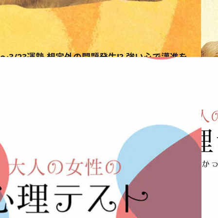
3～3/23運勢 想定外の問題発生!? 強い心で邁進を