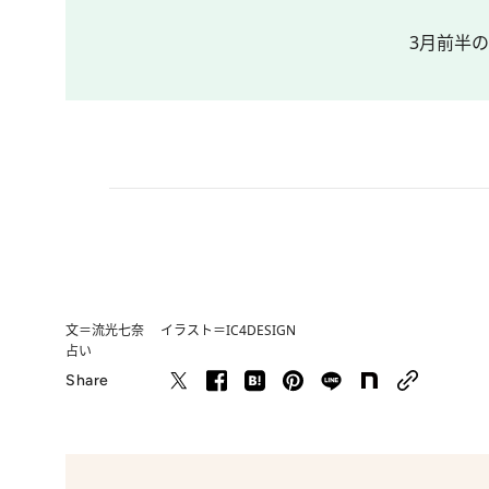
3月前半
文＝流光七奈 イラスト＝IC4DESIGN
占い
Share