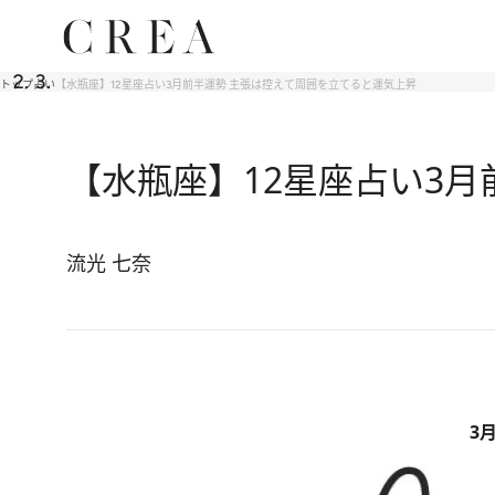
トップ
占い
【水瓶座】12星座占い3月前半運勢 主張は控えて周囲を立てると運気上昇
【水瓶座】12星座占い3
流光 七奈
3