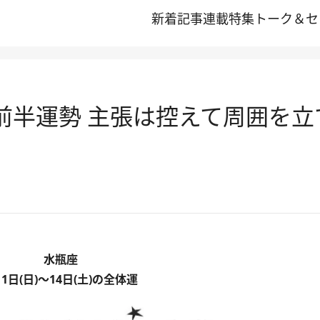
新着記事
連載
特集
トーク＆セ
月前半運勢 主張は控えて周囲を
水瓶座
月1日(日)～14日(土)の全体運