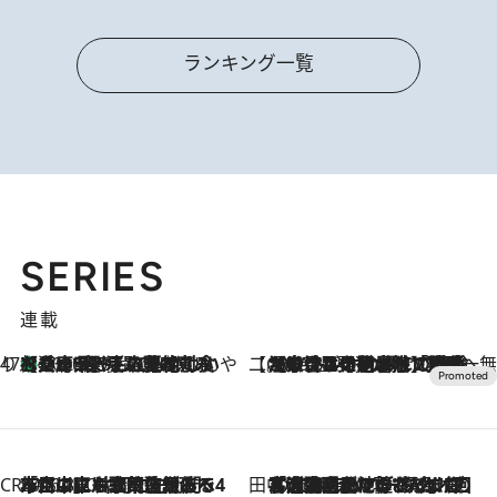
ランキング一覧
SERIES
連載
47都道府県の手みやげ ひんやりスイーツで夏を満喫
【兵庫県】この夏絶対食べたい 冷やしておいしいおやつ3選 淡路島の恵みをジェラートに集約
2026.8.8
【CREA×星野リゾート】唯一無二。癒しと発見が待つ場所へ
2026.8.7
【トンボの足水浴】ヒノキの香りに包まれて涼感マックス！約13℃の湧水かけ流しを避暑地「星野温泉 トンボの湯」で体験
CREA'S CHOICE
2026.8.7
「立川にも歌舞伎があるんだよ」 片岡仁左衛門・市川中車ら豪華座組みで4年目の立川立飛歌舞伎へ
田中稲の勝手に再ブーム
2026.8.7
「湘南乃風に憧れて」観客大盛上がりの“タオル回し”に、ラッパー顔負けの高速歌唱まで…さだまさし（74）のアグレッシブすぎる現在地