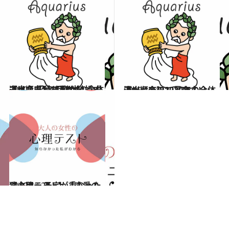
2020.1.9
【水瓶座】1月後半の全体運は？ 招待された結婚式で出会いがあるかも
占い
2019.12.18
流光七奈の12星座占い 【水瓶座】2020年の全体運
占い
2019.12.20
【心理テスト】「恋愛の独占欲」 予定が重なったら？
占い