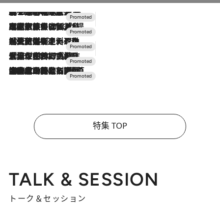
2026.8.7
【トンボの足水浴】ヒノキの香りに包まれて涼感マックス！約13℃の湧水かけ流しを避暑地「星野温泉 トンボの湯」で体験
2026.7.31
【ホテル帰省】という選択肢をOMOが提案。家族とほどよい距離を保つには「昼は実家、夜は気兼ねなくホテルで！」
2026.7.24
【夏限定ディナーコース】旬を迎える稚鮎や花ズッキーニなどをイタリア・トスカーナの郷土料理の手法で満喫！
2026.7.17
「土佐和ハーブかき氷」がOMO7高知に登場！生姜、山椒、大葉など目にも舌にも涼を呼ぶ郷土の味
2026.7.10
NEW OPEN！【界 草津】名湯の地に誕生。趣の異なる2種の温泉と上州ならではの会席・蕎麦割烹など美食を味わう究極の癒やし旅
特集 TOP
TALK & SESSION
トーク＆セッション