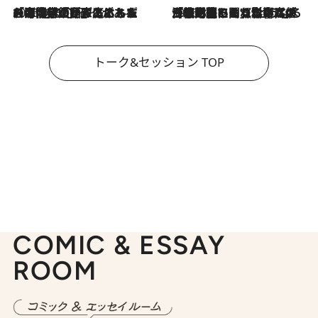
2026.8.3
「今後値上げがあるとすれば…」「リスクがあるのは今年の冬」エネルギー専門家が語る、ホルムズ海峡封鎖が家庭にもたらす“ある心配”
2026.8.3
「住宅建てられない…」「サーチャージ料の高値が続いている」ホルムズ海峡封鎖による影響はいつまで続く？《エネルギー専門家に聞く“どうなる日本の暮らし”》
トーク&セッション TOP
COMIC & ESSAY
ROOM