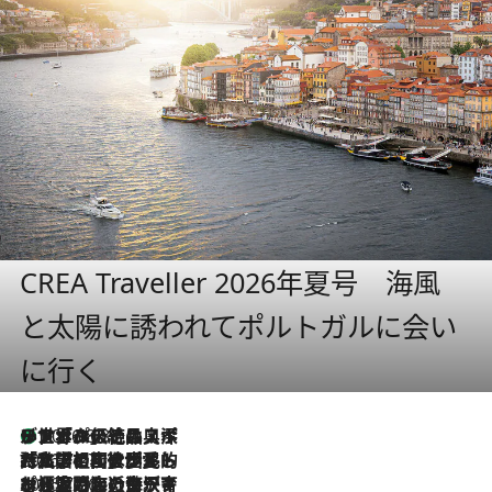
CREA Traveller 2026年夏号 海風
と太陽に誘われてポルトガルに会い
に行く
リスボンの絶品スイーツ「パステル・デ・ナタ」とは？ポルトガル伝統の奥深い世界へ
2026.8.8
2026.7.27
「私の祖国はポルトガル語です」国民的詩人フェルナンド・ペソアと、彼が愛した文学の街を歩く
2026.7.26
ポルトガル近海が育む極上の海の幸。キリリと冷えた白ワインと愉しむ、シーフード専門店の贅沢