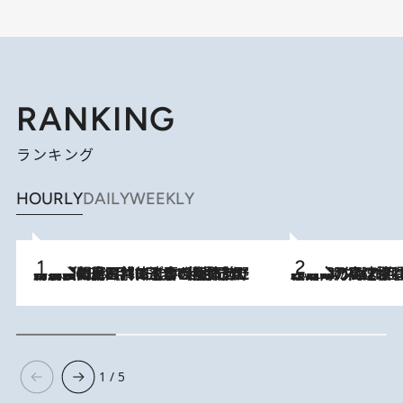
RANKING
ランキング
HOURLY
DAILY
WEEKLY
「最後に見られてよかった」上野動物園の東園パンダ舎が解体前に特別公開。8月16日まで延長されたパネル展と共に辿る“半世紀”のパンダ飼育《解体工事の図面あり》
2026.8.8
2026.8.7
「湘南乃風に憧れて」観客大盛上がりの“タオル回し”に、ラッパー顔負けの高速歌唱まで…さだまさし（74）のアグレッシブすぎる現在地
1 / 5