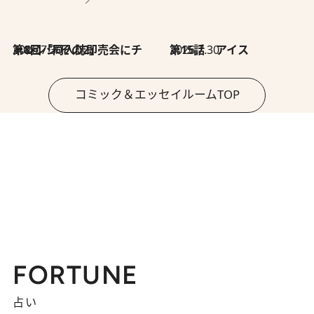
2026.7.30
第8回「同人誌即売会にチャレンジ その2」
2026.7.30
第15話 アイス
コミック＆エッセイルームTOP
FORTUNE
占い