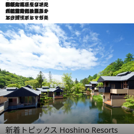
2026.7.22
伝統の味をモダンに昇華。高感度な地元客が集う、リスボンの最旬ガストロノミー
2026.7.21
大航海時代の栄華から、震災、独裁、そして革命へ。ポルトガル・首都リスボンの石畳に刻まれた「歴史の光と影」
2026.7.13
エッセイ・ヤマザキマリ「慎ましくも美しき国 ポルトガル」
新着トピックス Hoshino Resorts