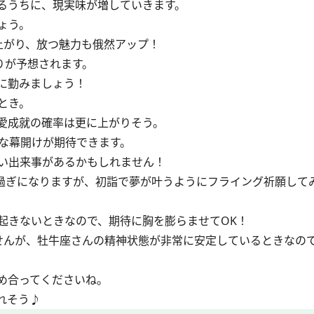
るうちに、現実味が増していきます。
ょう。
上がり、放つ魅力も俄然アップ！
りが予想されます。
に勤みましょう！
とき。
愛成就の確率は更に上がりそう。
な幕開けが期待できます。
い出来事があるかもしれません！
)過ぎになりますが、初詣で夢が叶うようにフライング祈願して
きないときなので、期待に胸を膨らませてOK！
んが、牡牛座さんの精神状態が非常に安定しているときなの
め合ってくださいね。
れそう♪