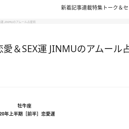
新着記事
連載
特集
トーク＆セ
X運 JINMUのアムール占星術
恋愛＆SEX運 JINMUのアムール
牡牛座
020年上半期［前半］恋愛運