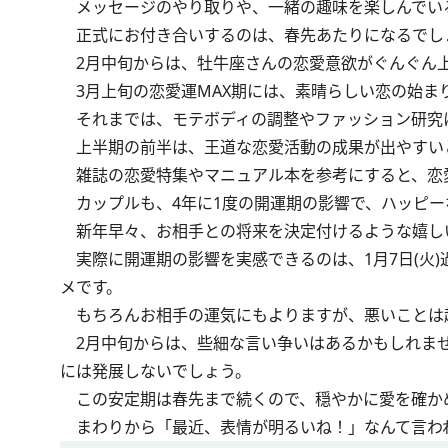
メッセージのやり取りや、一緒の趣味を楽しんでい
正式にお付き合いするのは、春先あたりになるでし
2月中旬からは、牡牛座さんの恋愛意欲がぐんぐん
3月上旬の恋愛運MAX期には、素晴らしい恋の始ま
それまでは、モテボディの調整やファッション研究
上半期の前半は、王道な恋愛活動の成果が出やすい
雑誌の恋愛特集やマニュアル本を参考にすると、恋
カップルも、4年に1度の開運期の影響で、ハッピー
新年早々、お相手との将来を決定付けるような嬉し
実際に開運期の影響を実感できるのは、1月7日(火
メです。
もちろんお相手の運気にもよりますが、悪いことは起
2月中旬からは、些細な言い争いはあるかもしれませ
には発展しないでしょう。
この安定期は春先まで続くので、穏やかに愛を確か
まわりから「最近、表情が明るいね！」なんて言わ