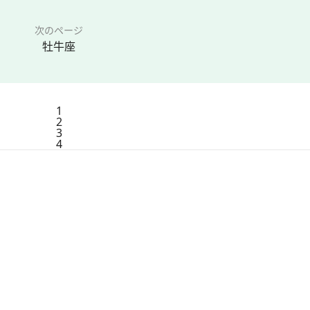
次のページ
牡牛座
1
2
3
4