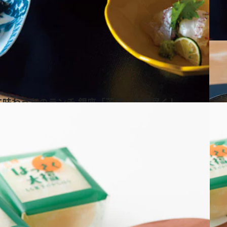
に味わう和のランチ 銀座「芝濱」の鯛尽くし