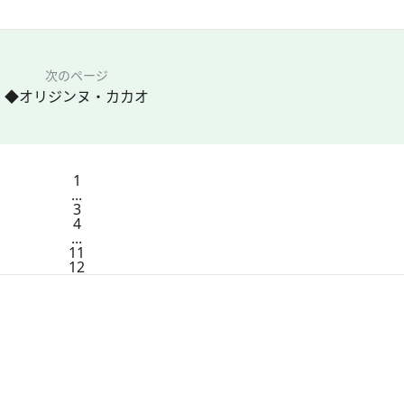
次のページ
◆オリジンヌ・カカオ
1
...
3
4
...
11
12