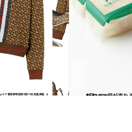
IXに期間限定で降臨！
2019.7.3
1日2,000個が売れるはっさく大福など 注目の果物スイーツ5選はこれ！
グルメ