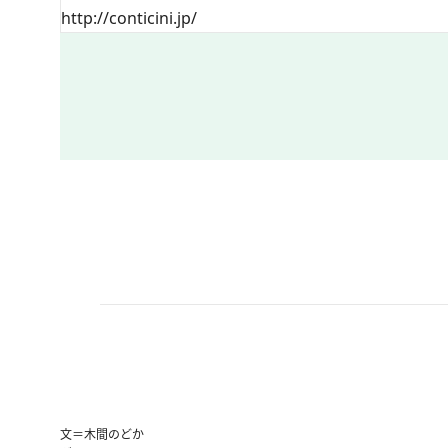
http://conticini.jp/
文＝木間のどか