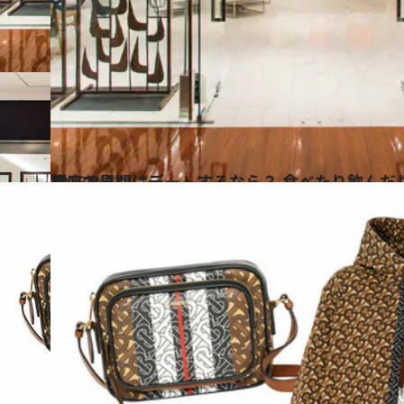
2018.8.23
銀座で昼間にデートするなら？ 食べたり飲んだりおすすめスポット3選
旅＆お出かけ