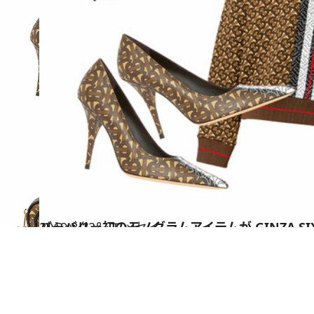
2019.8.12
バーバリー初のモノグラムアイテムが GINZA S
コミック ＆ エッセイ