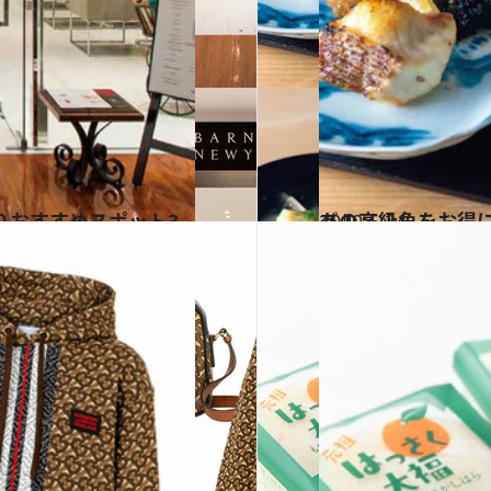
2019.6.24
あの高級魚をお得
グルメ