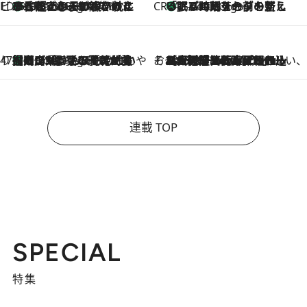
ビューティいいもの集め EDITORS' BEST
35℃超えの日の夜、枕にひと吹き！ BAUMのルームスプレーが、ひのきの香りで心まで解きほぐす
6 Hours Ago
CREA'S CHOICE
「眠る時刻をセットする」——眠りの前を整える、バルミューダの新しいアプローチ
6 Hours Ago
47都道府県の手みやげ ひんやりスイーツで夏を満喫
【岡山県】この夏絶対食べたい 冷やしておいしいおやつ3選 フルーツが主役のプリンやアイスが勢揃い
6 Hours Ago
そおだよおこの関西おいしい、おやつ紀行
2026.8.9
［大阪府箕面市］一皿一皿目の前で仕上げられる、料理を巧みに組み込んだアシェットデセールコース「ミチル アシェット デセール（Michiru assiette dessert）」
連載 TOP
SPECIAL
特集