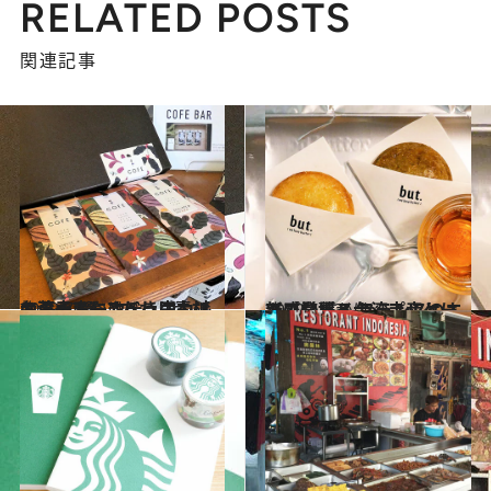
RELATED POSTS
関連記事
2019.7.15
台湾土産にすべき実力派お菓子7選 こだわり素材のクッキーやチョコも！
旅＆お出かけ
2019.6.12
新感覚パイナップルケーキの登場？ フランスのエスプリ薫る台湾土産とは
旅＆お出かけ