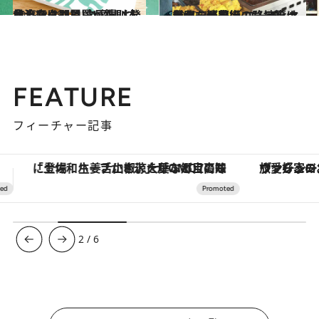
2019.2.19
台湾スタバで買いたい本命土産はコレ 文房具は発見したら即買いが鉄則！
旅＆お出かけ
2019.7.4
台北・繁華街の路地裏に異国を発見！ コーディネーターが穴場エリアをナビ
旅＆お出かけ
FEATURE
フィーチャー記事
ヴァシュロン・コンスタンタン「オーヴァーシーズ・オートマティック」。旅愛好家のお気に入りコレクションから、ジェンダーレスな新作が登場
【夏限定ディナーコース】旬を迎
3
/
6