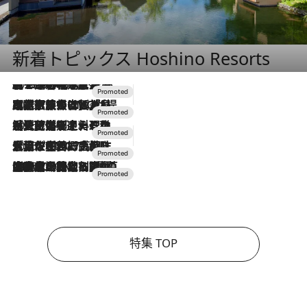
新着トピックス Hoshino Resorts
2026.8.7
【トンボの足水浴】ヒノキの香りに包まれて涼感マックス！約13℃の湧水かけ流しを避暑地「星野温泉 トンボの湯」で体験
2026.7.31
【ホテル帰省】という選択肢をOMOが提案。家族とほどよい距離を保つには「昼は実家、夜は気兼ねなくホテルで！」
2026.7.24
【夏限定ディナーコース】旬を迎える稚鮎や花ズッキーニなどをイタリア・トスカーナの郷土料理の手法で満喫！
2026.7.17
「土佐和ハーブかき氷」がOMO7高知に登場！生姜、山椒、大葉など目にも舌にも涼を呼ぶ郷土の味
2026.7.10
NEW OPEN！【界 草津】名湯の地に誕生。趣の異なる2種の温泉と上州ならではの会席・蕎麦割烹など美食を味わう究極の癒やし旅
特集 TOP