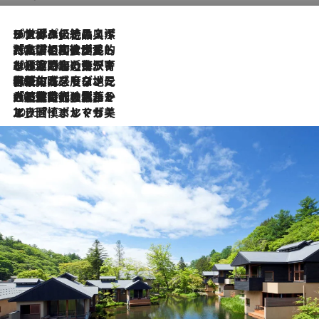
2026.8.8
リスボンの絶品スイーツ「パステル・デ・ナタ」とは？ポルトガル伝統の奥深い世界へ
2026.7.27
「私の祖国はポルトガル語です」国民的詩人フェルナンド・ペソアと、彼が愛した文学の街を歩く
2026.7.26
ポルトガル近海が育む極上の海の幸。キリリと冷えた白ワインと愉しむ、シーフード専門店の贅沢
2026.7.22
伝統の味をモダンに昇華。高感度な地元客が集う、リスボンの最旬ガストロノミー
2026.7.21
大航海時代の栄華から、震災、独裁、そして革命へ。ポルトガル・首都リスボンの石畳に刻まれた「歴史の光と影」
2026.7.13
エッセイ・ヤマザキマリ「慎ましくも美しき国 ポルトガル」