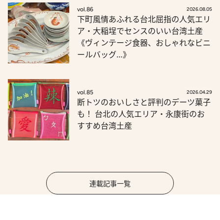
vol.86
2026.08.05
下町風情あふれる台北屈指の人気エリ
ア・大稲埕でセンスのいい台湾土産
《ヴィンテージ食器、おしゃれなビニ
ールバッグ…》
vol.85
2026.04.29
断トツのおいしさと評判のデーツ菓子
も！ 台北の人気エリア・永康街のお
すすめ台湾土産
連載記事一覧