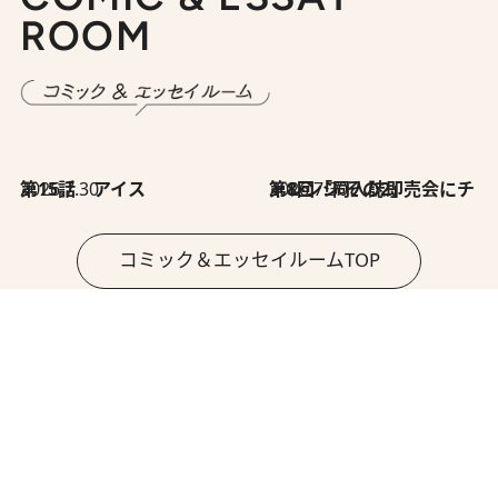
ROOM
2026.7.30
第15話 アイス
2026.7.30
第8回「同人誌即売会にチャレンジ その2」
コミック＆エッセイルームTOP