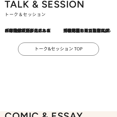
TALK & SESSION
トーク＆セッション
2026.8.3
「今後値上げがあるとすれば…」「リスクがあるのは今年の冬」エネルギー専門家が語る、ホルムズ海峡封鎖が家庭にもたらす“ある心配”
2026.8.3
「住宅建てられない…」「サーチャージ料の高値が続いている」ホルムズ海峡封鎖による影響はいつまで続く？《エネルギー専門家に聞く“どうなる日本の暮らし”》
トーク&セッション TOP
COMIC & ESSAY