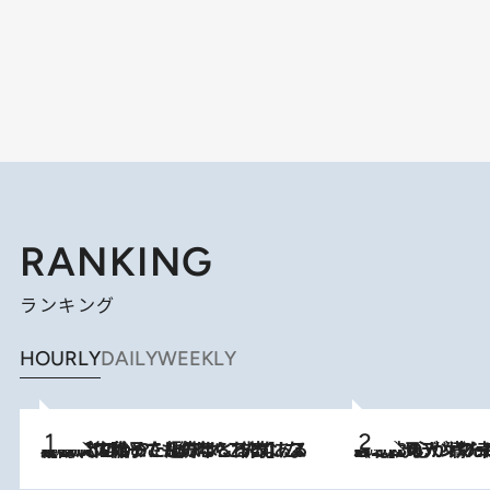
RANKING
ランキング
HOURLY
DAILY
WEEKLY
2026.8.5
【阿川佐和子さんの年とる力】なぜ70代で始めた趣味は“こんなに楽しい”のか？ ピアノ、俳句…スランプに陥っても続けられる“ある秘訣”とは
2026.8.8
《北欧の人々の幸福度が高いのは…》元デンマーク親善大使が出会った“心が満たされる暮らし”「いいかげんにヒュッゲしなさい！」