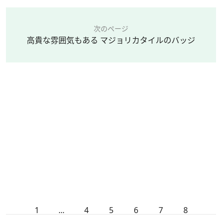
次のページ
高貴な雰囲気もある マジョリカタイルのバッジ
1
...
4
5
6
7
8