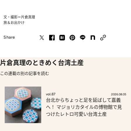
文・撮影＝片倉真理
旅＆お出かけ
Share
片倉真理のときめく台湾土産
この連載の別の記事を読む
vol.87
2026.08.05
台北からちょっと足を延ばして嘉義
へ！ マジョリカタイルの博物館で見
つけたレトロ可愛い台湾土産