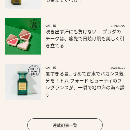
も整えてくれる！
vol.116
2026.07.27
吹き出す汗にも負けない！ プラダの
チークは、旅先で日焼け肌も美しく引
き立てる
vol.115
2026.07.20
暑すぎる夏…せめて香水でバカンス気
分を！トム フォード ビューティのフ
レグランスが、一瞬で地中海の海へ誘
う
連載記事一覧