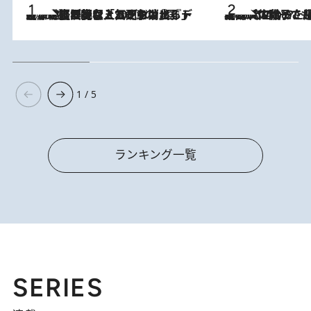
2026.8.5
【なぜ吉沢亮は「気配を消せる」のか？】興行収入208億の『国宝』を経て挑むミュージカル『ディア・エヴァン・ハンセン』。トップ俳優が舞台上でさらけ出した“孤独”とは
2026.8.5
【阿川佐和子さんの年とる力】なぜ70代で始めた趣味は“こんなに楽しい”のか？ ピアノ、俳句…スランプに陥っても続けられる“ある秘訣”とは
1 / 5
ランキング一覧
SERIES