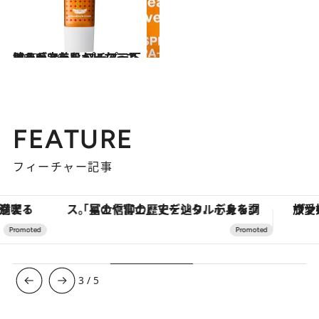
2019.5.16
凹凸がフラットになってツルンと美肌 プチプラ下地で毛穴をなかったことに
ビューティ＆ヘルス
FEATURE
フィーチャー記事
「星のや富士」でデジタルデトックス。冨士信仰の歴史を辿り、心身を調える。
ヴァシュロン・コンスタンタン
3
/
5