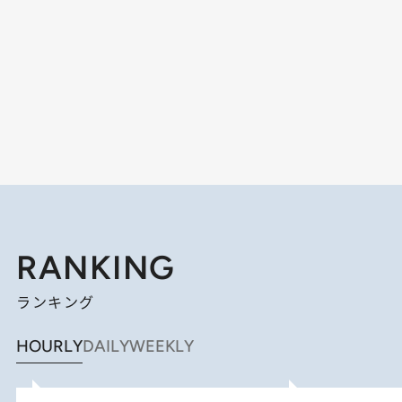
RANKING
ランキング
HOURLY
DAILY
WEEKLY