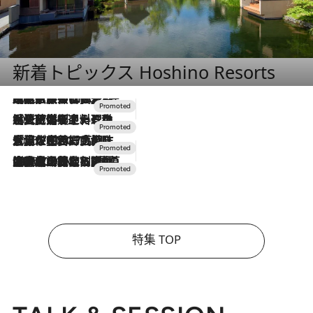
新着トピックス Hoshino Resorts
2026.7.31
【ホテル帰省】という選択肢をOMOが提案。家族とほどよい距離を保つには「昼は実家、夜は気兼ねなくホテルで！」
2026.7.24
【夏限定ディナーコース】旬を迎える稚鮎や花ズッキーニなどをイタリア・トスカーナの郷土料理の手法で満喫！
2026.7.17
「土佐和ハーブかき氷」がOMO7高知に登場！生姜、山椒、大葉など目にも舌にも涼を呼ぶ郷土の味
2026.7.10
NEW OPEN！【界 草津】名湯の地に誕生。趣の異なる2種の温泉と上州ならではの会席・蕎麦割烹など美食を味わう究極の癒やし旅
特集 TOP