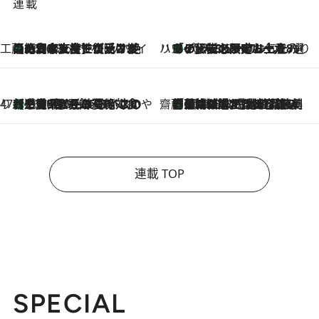
連載
工藤まやのおもてなしハワイ
【ハワイ土産】ローカルの絶大な支持で復活！ 絶品の幻クッキー《元ファンの日本人女性が受け継いだ名店》
2026.8.6
ハワイ賢者 リサのお気に入りリスト
あの伝説の限定トートも！ リニューアルした「ディーン＆デルーカ ハワイ」で必須のお土産8選
2026.8.6
47都道府県の手みやげ ひんやりスイーツで夏を満喫
【三重県】この夏絶対食べたい 冷やしておいしいおやつ3選 お餅×アイスの新感覚スイーツ
2026.8.6
齋藤 薫 美容脳ルネサンス
「荷物が増えるほど旅ストレスは増す」美容ジャーナリストがたどり着いた最終結論。“化粧品を劇的に減らす”感動の凝縮美容とは
2026.8.6
連載 TOP
SPECIAL