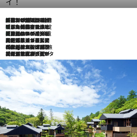
イ！
「荷物が増えるほど旅ストレスは増す」美容ジャーナリストがたどり着いた最終結論。“化粧品を劇的に減らす”感動の凝縮美容とは
2026.8.6
「旅先には金髪ウィッグを持参」日本と同じメイクでは損してる!? 美容ジャーナリストが提案する“掟破りの旅美容”とは
2026.8.6
【厳選旅コスメ】「身軽さ＆UV対策重視！」ヘアアーティストshucoが選んだ夏旅ベストコスメを発表【Mサイズジップ】
2026.8.6
2026.8.5
【厳選旅コスメ】国内をあちこち移動する河井菜摘が選んだ夏旅ベストコスメ発表！「リラックスアイテムはマスト」【Mサイズジップ】
2026.8.4
【厳選旅コスメ】「紫外線＆乾燥対策しながらメイク感も！」ヘア＆メイクGeorgeが選んだ夏旅ベストコスメを発表！【Mサイズジップ】
2026.8.3
【厳選旅コスメ】「保湿もタイパ重視！」“サウナ好き”タレント清水みさとが愛用する夏旅ベストコスメを発表！【Mサイズジップ】