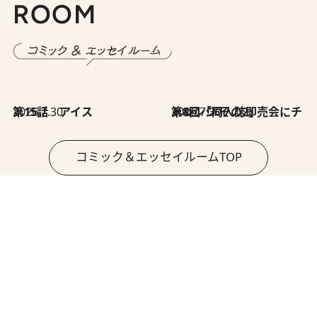
ROOM
2026.7.30
第15話 アイス
2026.7.30
第8回「同人誌即売会にチャレンジ その2」
コミック＆エッセイルームTOP