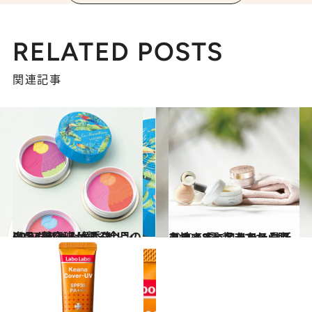
RELATED POSTS
関連記事
2019.4.22
CREA美容班が選ぶ今月の逸品7選 とろけるクレンジングバームが秀逸！
ビューティ＆ヘルス
2019.5.5
心地よさに包まれる最新コスメ8選 起きてから眠るまでずっとリラックス
ビューティ＆ヘルス