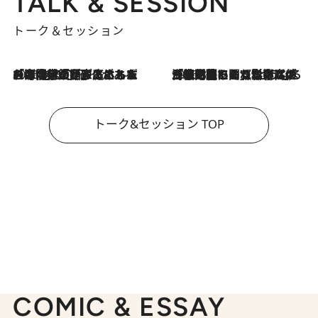
TALK & SESSION
トーク＆セッション
2026.8.3
「今後値上げがあるとすれば…」「リスクがあるのは今年の冬」エネルギー専門家が語る、ホルムズ海峡封鎖が家庭にもたらす“ある心配”
2026.8.3
「住宅建てられない…」「サーチャージ料の高値が続いている」ホルムズ海峡封鎖による影響はいつまで続く？《エネルギー専門家に聞く“どうなる日本の暮らし”》
トーク&セッション TOP
COMIC & ESSAY