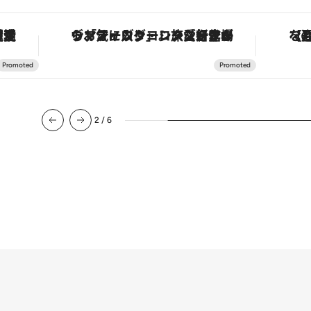
護活動家が実現させたナイジェリアの自然環境の復活
ヴァシュロン・コンスタンタン「オーヴァーシーズ・オートマティック」。旅愛好家のお気に入りコレクションから、ジェンダーレスな新作が登場
【夏限
2
/
6