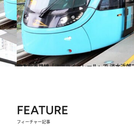
2019.3.5
台北の新路線「淡海ライトレール」で 淡水近郊プチトリップを楽しむ！
旅＆お出かけ
FEATURE
フィーチャー記事