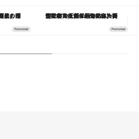
！生姜、山椒、大葉など目にも舌にも涼を呼ぶ郷土の味
【銀座で出合う最旬美容】美髪ケアや上質な眠り…セルフケアのアップデートから、特別な名入れギフトまで。大人のための「ReFa GINZA」クルーズ