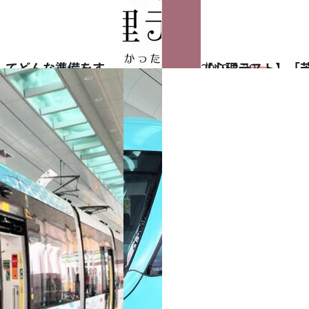
2019.3.29
【心理テスト】「
占い