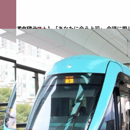
2019.3.30
【心理テスト】「あなたに合う上司」 会議に際してどんな準備をする？
占い