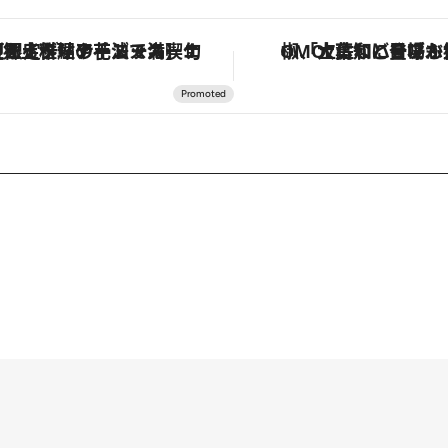
定ディナーコース】旬を迎える稚鮎や花ズッキーニなどをイタリア・トスカーナの郷土料理の手法で満喫！
「土佐和ハーブかき氷」がOMO7高知に登場