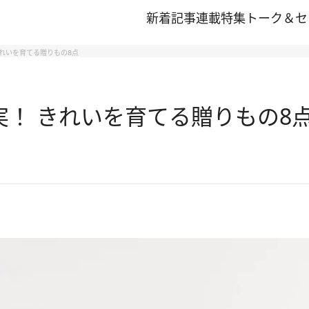
新着記事
連載
特集
トーク＆セ
 きれいを育てる贈りもの8点
充実！ きれいを育てる贈りもの8