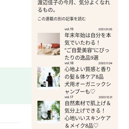
渡辺佳子の今月、気分よくなれ
るもの。
この連載の別の記事を読む
vol.19
2021.01.05
年末年始は自分を本
気でいたわる！
“ご自愛美容”にぴっ
たりの逸品9選
vol.18
2020.11.04
心地よい質感と香り
の髪＆体ケア8品
犬用オーガニックシ
ャンプーも♡
vol.17
2020.10.31
自然素材で肌上げ＆
気分上げできる！
心地いいスキンケア
＆メイク8品♡