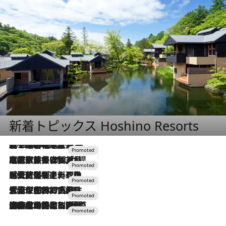
新着トピックス Hoshino Resorts
2026.8.7
【トンボの足水浴】ヒノキの香りに包まれて涼感マックス！約13℃の湧水かけ流しを避暑地「星野温泉 トンボの湯」で体験
2026.7.31
【ホテル帰省】という選択肢をOMOが提案。家族とほどよい距離を保つには「昼は実家、夜は気兼ねなくホテルで！」
2026.7.24
【夏限定ディナーコース】旬を迎える稚鮎や花ズッキーニなどをイタリア・トスカーナの郷土料理の手法で満喫！
2026.7.17
「土佐和ハーブかき氷」がOMO7高知に登場！生姜、山椒、大葉など目にも舌にも涼を呼ぶ郷土の味
2026.7.10
NEW OPEN！【界 草津】名湯の地に誕生。趣の異なる2種の温泉と上州ならではの会席・蕎麦割烹など美食を味わう究極の癒やし旅