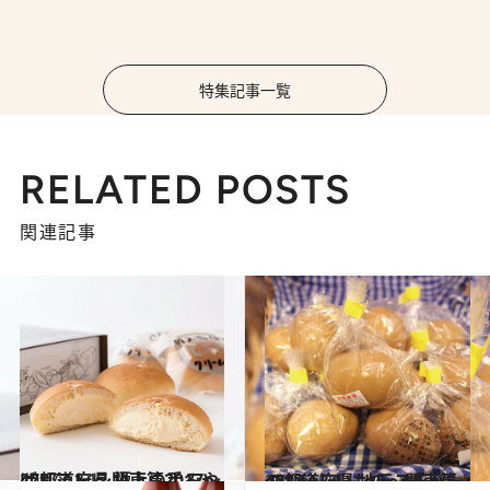
特集記事一覧
RELATED POSTS
関連記事
2017.11.17
47都道府県 極上の手みやげリスト ～関東篇2017～
グルメ
2017.1.21
47都道府県 地元スーパーのおいしいもの～関東篇～
グルメ