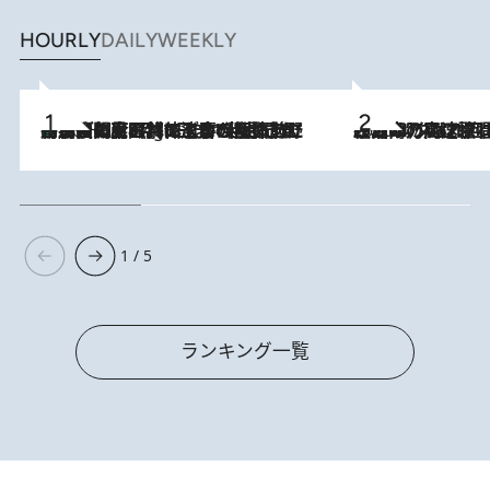
HOURLY
DAILY
WEEKLY
「最後に見られてよかった」上野動物園の東園パンダ舎が解体前に特別公開。8月16日まで延長されたパネル展と共に辿る“半世紀”のパンダ飼育《解体工事の図面あり》
10 Hours Ago
2026.8.7
「湘南乃風に憧れて」観客大盛上がりの“タオル回し”に、ラッパー顔負けの高速歌唱まで…さだまさし（74）のアグレッシブすぎる現在地
1 / 5
ランキング一覧