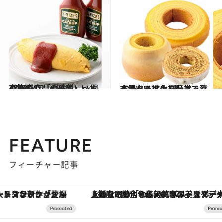
2017.11.2
47都道府県の美味しいすぐれもの 「調味料」～関東篇～
グルメ
2018.11.1
本場ドイツより日本で愛される!? 進化を続けるバームクーヘン3選
グルメ
FEATURE
フィーチャー記事
【銀座で出合う最旬美容】美髪ケアや上質な眠り…セルフケアのアップデートから、特別な名入れギフトまで。大人のための「ReFa GINZA」クルーズ