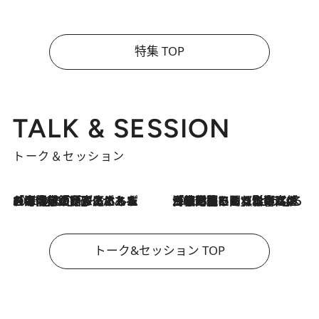
特集 TOP
TALK & SESSION
トーク＆セッション
2026.8.3
「今後値上げがあるとすれば…」「リスクがあるのは今年の冬」エネルギー専門家が語る、ホルムズ海峡封鎖が家庭にもたらす“ある心配”
2026.8.3
「住宅建てられない…」「サーチャージ料の高値が続いている」ホルムズ海峡封鎖による影響はいつまで続く？《エネルギー専門家に聞く“どうなる日本の暮らし”》
トーク&セッション TOP