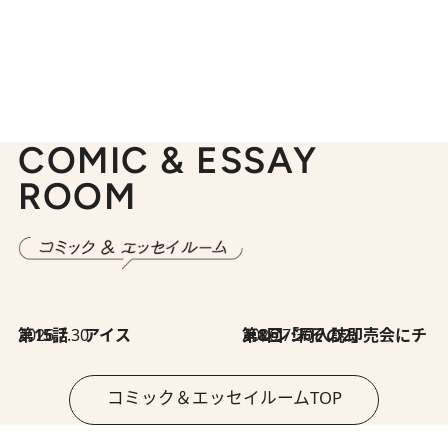
COMIC & ESSAY
ROOM
2026.7.30
第15話 アイス
2026.7.30
第8回「同人誌即売会にチャレンジ その2」
コミック＆エッセイルームTOP