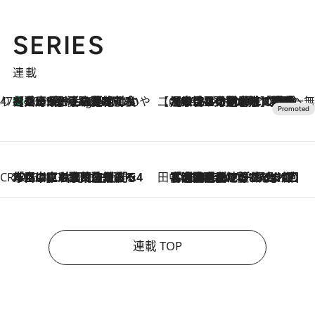
SERIES
連載
47都道府県の手みやげ ひんやりスイーツで夏を満喫
【兵庫県】この夏絶対食べたい 冷やしておいしいおやつ3選 淡路島の恵みをジェラートに集約
10 Hours Ago
【CREA×星野リゾート】唯一無二。癒しと発見が待つ場所へ
2026.8.7
【トンボの足水浴】ヒノキの香りに包まれて涼感マックス！約13℃の湧水かけ流しを避暑地「星野温泉 トンボの湯」で体験
CREA'S CHOICE
2026.8.7
「立川にも歌舞伎があるんだよ」 片岡仁左衛門・市川中車ら豪華座組みで4年目の立川立飛歌舞伎へ
田中稲の勝手に再ブーム
2026.8.7
「湘南乃風に憧れて」観客大盛上がりの“タオル回し”に、ラッパー顔負けの高速歌唱まで…さだまさし（74）のアグレッシブすぎる現在地
連載 TOP