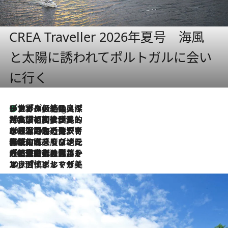
CREA Traveller 2026年夏号 海風
と太陽に誘われてポルトガルに会い
に行く
リスボンの絶品スイーツ「パステル・デ・ナタ」とは？ポルトガル伝統の奥深い世界へ
10 Hours Ago
2026.7.27
「私の祖国はポルトガル語です」国民的詩人フェルナンド・ペソアと、彼が愛した文学の街を歩く
2026.7.26
ポルトガル近海が育む極上の海の幸。キリリと冷えた白ワインと愉しむ、シーフード専門店の贅沢
2026.7.22
伝統の味をモダンに昇華。高感度な地元客が集う、リスボンの最旬ガストロノミー
2026.7.21
大航海時代の栄華から、震災、独裁、そして革命へ。ポルトガル・首都リスボンの石畳に刻まれた「歴史の光と影」
2026.7.13
エッセイ・ヤマザキマリ「慎ましくも美しき国 ポルトガル」