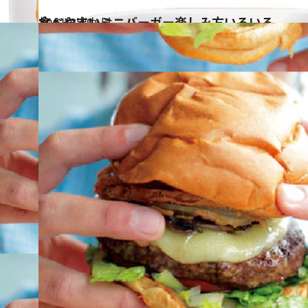
2011.8.19
食べやすいミニバーガー楽しみ方いろいろ
旅＆お出かけ