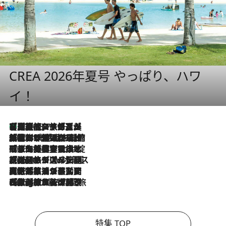
CREA 2026年夏号 やっぱり、ハワ
イ！
【厳選旅コスメ】「多機能アイテムがメイン！」旅好き美容エディターが選んだ夏旅ベストコスメを発表【Mサイズジップ】
2026.8.7
2026.8.6
「荷物が増えるほど旅ストレスは増す」美容ジャーナリストがたどり着いた最終結論。“化粧品を劇的に減らす”感動の凝縮美容とは
2026.8.6
「旅先には金髪ウィッグを持参」日本と同じメイクでは損してる!? 美容ジャーナリストが提案する“掟破りの旅美容”とは
2026.8.6
【厳選旅コスメ】「身軽さ＆UV対策重視！」ヘアアーティストshucoが選んだ夏旅ベストコスメを発表【Mサイズジップ】
2026.8.5
【厳選旅コスメ】国内をあちこち移動する河井菜摘が選んだ夏旅ベストコスメ発表！「リラックスアイテムはマスト」【Mサイズジップ】
2026.8.4
【厳選旅コスメ】「紫外線＆乾燥対策しながらメイク感も！」ヘア＆メイクGeorgeが選んだ夏旅ベストコスメを発表！【Mサイズジップ】
特集 TOP