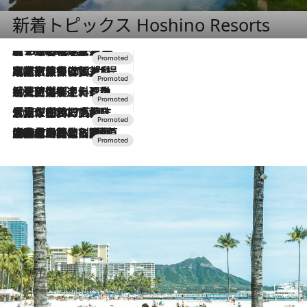
新着トピックス Hoshino Resorts
【トンボの足水浴】ヒノキの香りに包まれて涼感マックス！約13℃の湧水かけ流しを避暑地「星野温泉 トンボの湯」で体験
2026.8.7
2026.7.31
【ホテル帰省】という選択肢をOMOが提案。家族とほどよい距離を保つには「昼は実家、夜は気兼ねなくホテルで！」
2026.7.24
【夏限定ディナーコース】旬を迎える稚鮎や花ズッキーニなどをイタリア・トスカーナの郷土料理の手法で満喫！
2026.7.17
「土佐和ハーブかき氷」がOMO7高知に登場！生姜、山椒、大葉など目にも舌にも涼を呼ぶ郷土の味
2026.7.10
NEW OPEN！【界 草津】名湯の地に誕生。趣の異なる2種の温泉と上州ならではの会席・蕎麦割烹など美食を味わう究極の癒やし旅