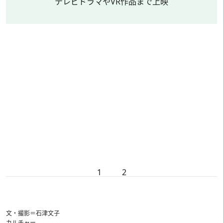
テレビドラマやVR作品まで上映
1
2
文・撮影＝石津文子
カルチャー