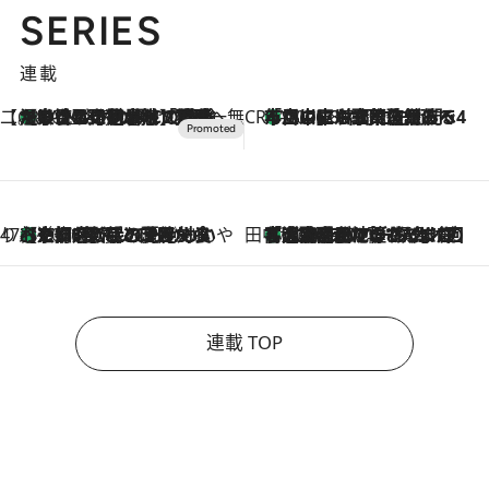
SERIES
連載
【CREA×星野リゾート】唯一無二。癒しと発見が待つ場所へ
【トンボの足水浴】ヒノキの香りに包まれて涼感マックス！約13℃の湧水かけ流しを避暑地「星野温泉 トンボの湯」で体験
2026.8.7
CREA'S CHOICE
「立川にも歌舞伎があるんだよ」 片岡仁左衛門・市川中車ら豪華座組みで4年目の立川立飛歌舞伎へ
2026.8.7
47都道府県の手みやげ ひんやりスイーツで夏を満喫
【京都府】この夏絶対食べたい 冷やしておいしいおやつ3選 ひと口目から心を掴む新緑のテリーヌ
2026.8.7
田中稲の勝手に再ブーム
「湘南乃風に憧れて」観客大盛上がりの“タオル回し”に、ラッパー顔負けの高速歌唱まで…さだまさし（74）のアグレッシブすぎる現在地
2026.8.7
連載 TOP