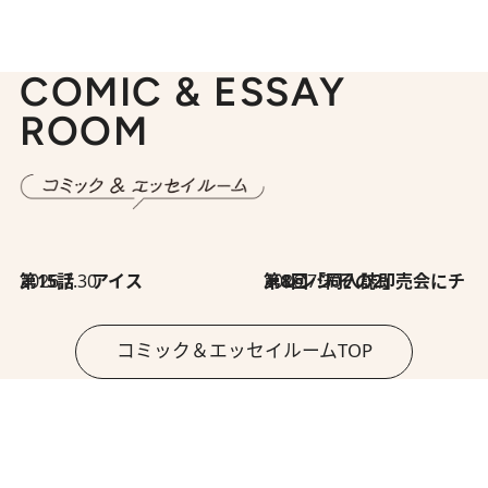
COMIC & ESSAY
ROOM
2026.7.30
第15話 アイス
2026.7.30
第8回「同人誌即売会にチャレンジ その2」
コミック＆エッセイルームTOP