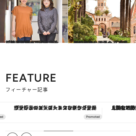
2016.10.7
対談 西川美和×砂田麻美 「映画監督への道、ふたりのアプローチ」
カルチャー
2016.9.18
カンヌ沖合に浮かぶ「修道院の島」 サントノラ島のワインと美食を巡る
旅＆お出かけ
FEATURE
フィーチャー記事
【銀座で出合う最旬美容】美髪ケアや上質な眠り…セルフケアのアップデートから、特別な名入れギフトまで。大人のための「ReFa GINZA」クルーズ