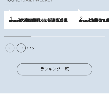
HOURLY
DAILY
WEEKLY
「湘南乃風に憧れて」観客大盛上がりの“タオル回し”に、ラッパー顔負けの高速歌唱まで…さだまさし（74）のアグレッシブすぎる現在地
2026.8.7
2026.8.5
【阿川佐和子さんの年とる力】なぜ70代で始めた趣味は“こんなに楽しい”のか？ ピアノ、俳句…スランプに陥っても続けられる“ある秘訣”とは
1 / 5
ランキング一覧