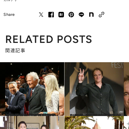
Share
RELATED POSTS
関連記事
2017.7.2
セレブのみならず警察犬も大集合！ 2017年のカンヌ国際映画祭は厳戒態勢
カルチャー
2014.8.11
いつかは行きたいあなたに贈る カンヌ映画祭を楽しむ超実用ガイド
カルチャー