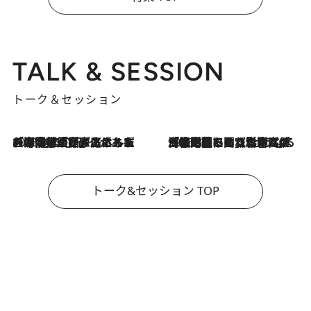
TALK & SESSION
トーク＆セッション
2026.8.3
「今後値上げがあるとすれば…」「リスクがあるのは今年の冬」エネルギー専門家が語る、ホルムズ海峡封鎖が家庭にもたらす“ある心配”
2026.8.3
「住宅建てられない…」「サーチャージ料の高値が続いている」ホルムズ海峡封鎖による影響はいつまで続く？《エネルギー専門家に聞く“どうなる日本の暮らし”》
トーク&セッション TOP