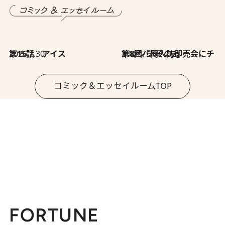
2026.7.30
第15話 アイス
2026.7.30
第8回「同人誌即売会にチャレンジ その2」
コミック＆エッセイルームTOP
FORTUNE