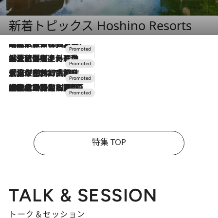
新着トピックス Hoshino Resorts
2026.7.31
【ホテル帰省】という選択肢をOMOが提案。家族とほどよい距離を保つには「昼は実家、夜は気兼ねなくホテルで！」
2026.7.24
【夏限定ディナーコース】旬を迎える稚鮎や花ズッキーニなどをイタリア・トスカーナの郷土料理の手法で満喫！
2026.7.17
「土佐和ハーブかき氷」がOMO7高知に登場！生姜、山椒、大葉など目にも舌にも涼を呼ぶ郷土の味
2026.7.10
NEW OPEN！【界 草津】名湯の地に誕生。趣の異なる2種の温泉と上州ならではの会席・蕎麦割烹など美食を味わう究極の癒やし旅
特集 TOP
TALK & SESSION
トーク＆セッション