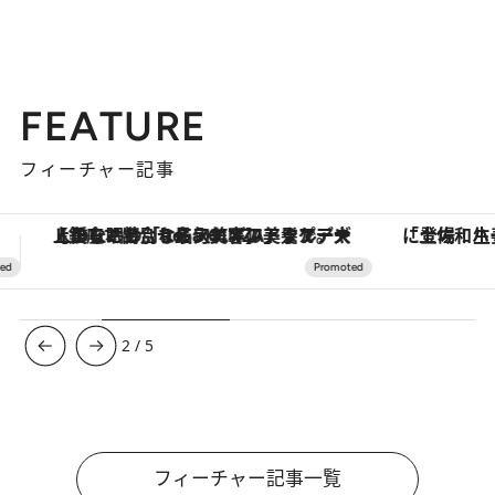
FEATURE
フィーチャー記事
「土佐和ハーブかき氷」がOMO7高知に登場！生姜、山椒、大葉など目にも舌にも涼を呼ぶ郷土の味
ヴァシュロン・コンスタンタン
3
/
5
フィーチャー記事一覧