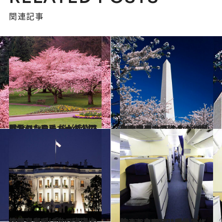
関連記事
2016.3.30
戦没した日系カナダ人の慰霊のために 桜が植樹されたバンクーバーの公園
旅＆お出かけ
2016.4.1
ワシントンに聳え立つ巨大な塔の 上下の色が微妙に違う理由とは？
旅＆お出かけ
2016.12.17
ワシントンに立つ米国大統領官邸が 「ホワイトハウス」と呼ばれる理由は
旅＆お出かけ
2016.11.16
貯まったマイルを一気に使って ANAのNY便ファーストクラスに乗った！
旅＆お出かけ