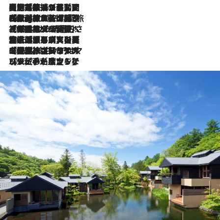
【厳選旅コスメ】国内をあちこち移動する河井菜摘が選んだ夏旅ベストコスメ発表！「リラックスアイテムはマスト」【Mサイズジップ】
2026.8.5
2026.8.4
【厳選旅コスメ】「紫外線＆乾燥対策しながらメイク感も！」ヘア＆メイクGeorgeが選んだ夏旅ベストコスメを発表！【Mサイズジップ】
2026.8.3
【厳選旅コスメ】「保湿もタイパ重視！」“サウナ好き”タレント清水みさとが愛用する夏旅ベストコスメを発表！【Mサイズジップ】
2026.8.2
【厳選旅コスメ】美容家・瀬戸麻実の夏旅ベストコスメを発表！「ストレスなく使えるクレンジング＆洗顔は必須」【Mサイズジップ】
2026.8.1
【厳選旅コスメ】「UV＆美白ケアはマスト！」フリーアナウンサー宇賀なつみの夏旅ベストコスメを発表！【Mサイズジップ】
2026.7.23
【リピート確定！】ハワイの名店ランチプレートとサンドイッチ、手が止まらない人気ドーナツ