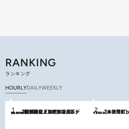
RANKING
ランキング
HOURLY
DAILY
WEEKLY
【なぜ吉沢亮は「気配を消せる」のか？】興行収入208億の『国宝』を経て挑むミュージカル『ディア・エヴァン・ハンセン』。トップ俳優が舞台上でさらけ出した“孤独”とは
2026.8.5
2026.8.4
【台北・西門町】台湾旅行で行くべきグルメスポット7選《濃厚ルーローハンやもっちり粽、サクふわドーナツも》