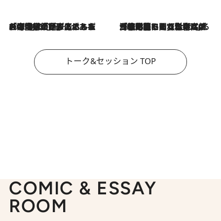
2026.8.3
「今後値上げがあるとすれば…」「リスクがあるのは今年の冬」エネルギー専門家が語る、ホルムズ海峡封鎖が家庭にもたらす“ある心配”
2026.8.3
「住宅建てられない…」「サーチャージ料の高値が続いている」ホルムズ海峡封鎖による影響はいつまで続く？《エネルギー専門家に聞く“どうなる日本の暮らし”》
トーク&セッション TOP
COMIC & ESSAY
ROOM