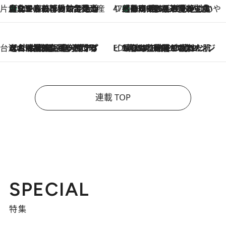
片倉真理のときめく台湾土産
台北からちょっと足を延ばして嘉義へ！ マジョリカタイルの博物館で見つけたレトロ可愛い台湾土産
2026.8.5
47都道府県の手みやげ ひんやりスイーツで夏を満喫
【静岡県】この夏絶対食べたい 冷やしておいしいおやつ3選 お茶香る生食感のふるふるゼリー
2026.8.5
台湾ぶらぶら食べ歩き
2026.8.4
【台湾夏旅】買い物するなら“台湾の原宿”西門町へ！ お土産も自分用アイテムも揃うショッピングスポット8選
ビューティいいもの集め EDITORS' BEST
2026.8.3
“落とす”時間が“癒やし”に。THREEのクレンジングは、酷暑で疲れた肌も心も整えてくれる！
連載 TOP
SPECIAL
特集