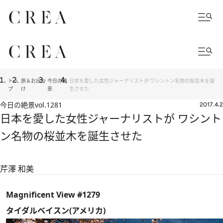
トッ
旅＆お出か
今日の絶
日本を愛した女性ジャーナリストが ワシントン名物の桜並木を誕
プ
け
景
生させた
今日の絶景
vol.1281
2017.4.2
日本を愛した女性ジャーナリストが ワシント
ン名物の桜並木を誕生させた
芹澤 和美
Magnificent View #1279
タイダルベイスン(アメリカ)