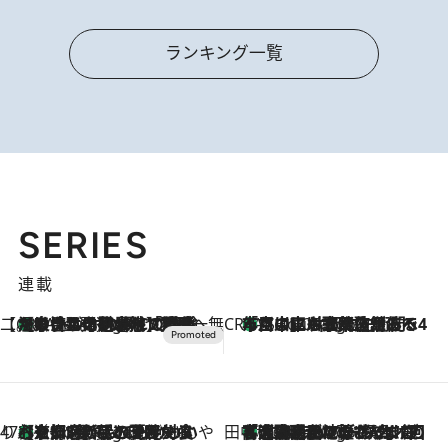
ランキング一覧
SERIES
連載
【CREA×星野リゾート】唯一無二。癒しと発見が待つ場所へ
【トンボの足水浴】ヒノキの香りに包まれて涼感マックス！約13℃の湧水かけ流しを避暑地「星野温泉 トンボの湯」で体験
2 Hours Ago
CREA'S CHOICE
「立川にも歌舞伎があるんだよ」 片岡仁左衛門・市川中車ら豪華座組みで4年目の立川立飛歌舞伎へ
4 Hours Ago
47都道府県の手みやげ ひんやりスイーツで夏を満喫
【京都府】この夏絶対食べたい 冷やしておいしいおやつ3選 ひと口目から心を掴む新緑のテリーヌ
4 Hours Ago
田中稲の勝手に再ブーム
「湘南乃風に憧れて」観客大盛上がりの“タオル回し”に、ラッパー顔負けの高速歌唱まで…さだまさし（74）のアグレッシブすぎる現在地
9 Hours Ago