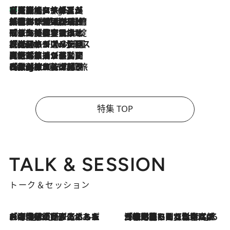
【厳選旅コスメ】「多機能アイテムがメイン！」旅好き美容エディターが選んだ夏旅ベストコスメを発表【Mサイズジップ】
4 Hours Ago
2026.8.6
「荷物が増えるほど旅ストレスは増す」美容ジャーナリストがたどり着いた最終結論。“化粧品を劇的に減らす”感動の凝縮美容とは
2026.8.6
「旅先には金髪ウィッグを持参」日本と同じメイクでは損してる!? 美容ジャーナリストが提案する“掟破りの旅美容”とは
2026.8.6
【厳選旅コスメ】「身軽さ＆UV対策重視！」ヘアアーティストshucoが選んだ夏旅ベストコスメを発表【Mサイズジップ】
2026.8.5
【厳選旅コスメ】国内をあちこち移動する河井菜摘が選んだ夏旅ベストコスメ発表！「リラックスアイテムはマスト」【Mサイズジップ】
2026.8.4
【厳選旅コスメ】「紫外線＆乾燥対策しながらメイク感も！」ヘア＆メイクGeorgeが選んだ夏旅ベストコスメを発表！【Mサイズジップ】
特集 TOP
TALK & SESSION
トーク＆セッション
2026.8.3
「今後値上げがあるとすれば…」「リスクがあるのは今年の冬」エネルギー専門家が語る、ホルムズ海峡封鎖が家庭にもたらす“ある心配”
2026.8.3
「住宅建てられない…」「サーチャージ料の高値が続いている」ホルムズ海峡封鎖による影響はいつまで続く？《エネルギー専門家に聞く“どうなる日本の暮らし”》