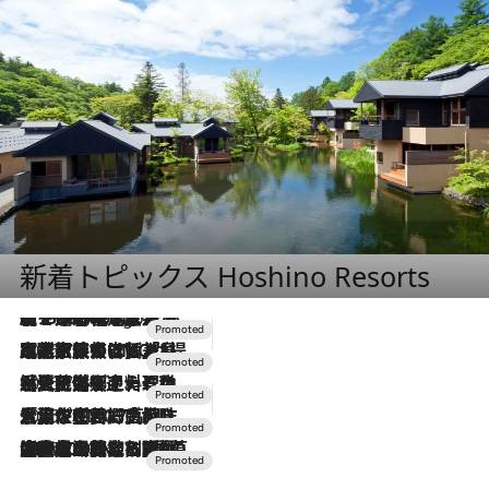
新着トピックス Hoshino Resorts
【トンボの足水浴】ヒノキの香りに包まれて涼感マックス！約13℃の湧水かけ流しを避暑地「星野温泉 トンボの湯」で体験
2 Hours Ago
2026.7.31
【ホテル帰省】という選択肢をOMOが提案。家族とほどよい距離を保つには「昼は実家、夜は気兼ねなくホテルで！」
2026.7.24
【夏限定ディナーコース】旬を迎える稚鮎や花ズッキーニなどをイタリア・トスカーナの郷土料理の手法で満喫！
2026.7.17
「土佐和ハーブかき氷」がOMO7高知に登場！生姜、山椒、大葉など目にも舌にも涼を呼ぶ郷土の味
2026.7.10
NEW OPEN！【界 草津】名湯の地に誕生。趣の異なる2種の温泉と上州ならではの会席・蕎麦割烹など美食を味わう究極の癒やし旅