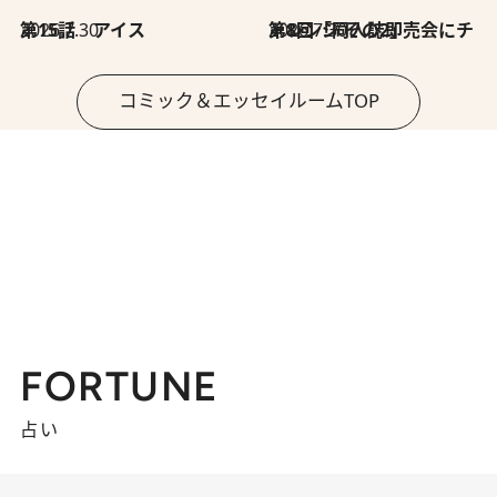
2026.7.30
第15話 アイス
2026.7.30
第8回「同人誌即売会にチャレンジ その2」
コミック＆エッセイルームTOP
FORTUNE
占い