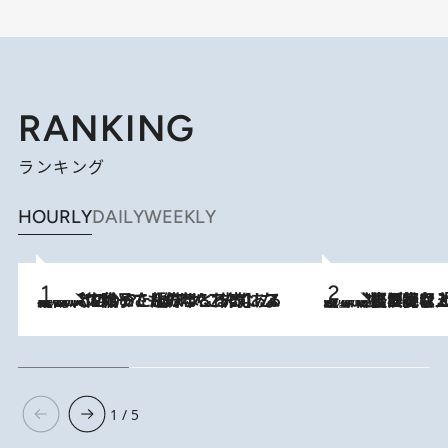
RANKING
ランキング
HOURLY
DAILY
WEEKLY
2026.8.5
【阿川佐和子さんの年とる力】なぜ70代で始めた趣味は“こんなに楽しい”のか？ ピアノ、俳句…スランプに陥っても続けられる“ある秘訣”とは
2026.8.5
【なぜ吉沢亮は「気配を消せる」のか？】興行収入208億の『国宝』を経て挑むミュージカル『ディア・エヴァン・ハンセン』。トップ俳優が舞台上でさらけ出した“孤独”とは
1 / 5