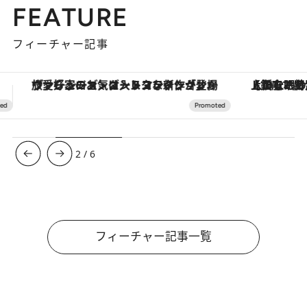
FEATURE
フィーチャー記事
【銀座で出合う最旬美容】美髪ケアや上質な眠り…セルフケアのアップデートから、特別な名入れギフトまで。大人のための「ReFa GINZA」クルーズ
【夏限定ディナーコース】旬を迎
3
/
6
フィーチャー記事一覧