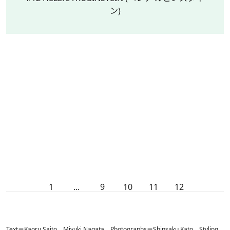
ン)
1
...
9
10
11
12
Text＝Kaoru Saito、Miyuki Nagata Photographs＝Shinsaku Kato Styling