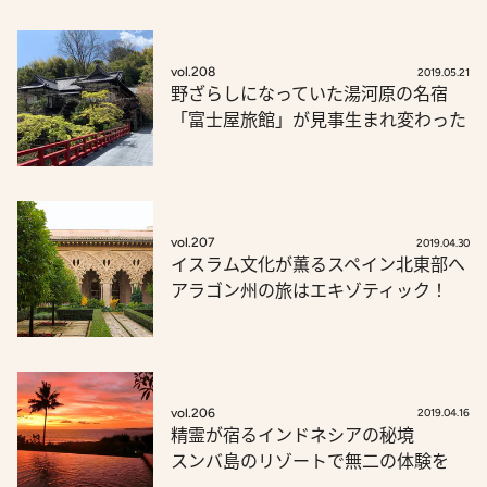
vol.208
2019.05.21
野ざらしになっていた湯河原の名宿
「富士屋旅館」が見事生まれ変わった
vol.207
2019.04.30
イスラム文化が薫るスペイン北東部へ
アラゴン州の旅はエキゾティック！
vol.206
2019.04.16
精霊が宿るインドネシアの秘境
スンバ島のリゾートで無二の体験を