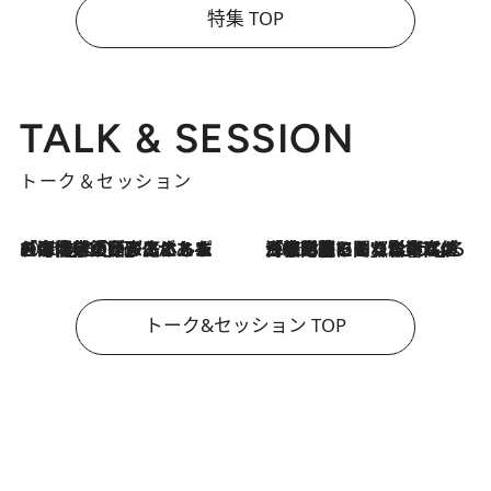
特集 TOP
TALK & SESSION
トーク＆セッション
2026.8.3
「今後値上げがあるとすれば…」「リスクがあるのは今年の冬」エネルギー専門家が語る、ホルムズ海峡封鎖が家庭にもたらす“ある心配”
2026.8.3
「住宅建てられない…」「サーチャージ料の高値が続いている」ホルムズ海峡封鎖による影響はいつまで続く？《エネルギー専門家に聞く“どうなる日本の暮らし”》
トーク&セッション TOP