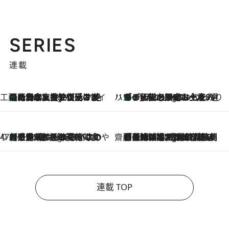
SERIES
連載
工藤まやのおもてなしハワイ
【ハワイ土産】ローカルの絶大な支持で復活！ 絶品の幻クッキー《元ファンの日本人女性が受け継いだ名店》
5 Hours Ago
ハワイ賢者 リサのお気に入りリスト
あの伝説の限定トートも！ リニューアルした「ディーン＆デルーカ ハワイ」で必須のお土産8選
5 Hours Ago
47都道府県の手みやげ ひんやりスイーツで夏を満喫
【三重県】この夏絶対食べたい 冷やしておいしいおやつ3選 お餅×アイスの新感覚スイーツ
5 Hours Ago
齋藤 薫 美容脳ルネサンス
「荷物が増えるほど旅ストレスは増す」美容ジャーナリストがたどり着いた最終結論。“化粧品を劇的に減らす”感動の凝縮美容とは
5 Hours Ago
連載 TOP