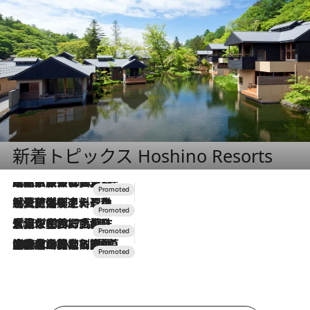
新着トピックス Hoshino Resorts
2026.7.31
【ホテル帰省】という選択肢をOMOが提案。家族とほどよい距離を保つには「昼は実家、夜は気兼ねなくホテルで！」
2026.7.24
【夏限定ディナーコース】旬を迎える稚鮎や花ズッキーニなどをイタリア・トスカーナの郷土料理の手法で満喫！
2026.7.17
「土佐和ハーブかき氷」がOMO7高知に登場！生姜、山椒、大葉など目にも舌にも涼を呼ぶ郷土の味
2026.7.10
NEW OPEN！【界 草津】名湯の地に誕生。趣の異なる2種の温泉と上州ならではの会席・蕎麦割烹など美食を味わう究極の癒やし旅