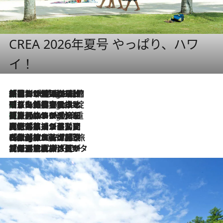
CREA 2026年夏号 やっぱり、ハワ
イ！
「荷物が増えるほど旅ストレスは増す」美容ジャーナリストがたどり着いた最終結論。“化粧品を劇的に減らす”感動の凝縮美容とは
5 Hours Ago
「旅先には金髪ウィッグを持参」日本と同じメイクでは損してる!? 美容ジャーナリストが提案する“掟破りの旅美容”とは
5 Hours Ago
【厳選旅コスメ】「身軽さ＆UV対策重視！」ヘアアーティストshucoが選んだ夏旅ベストコスメを発表【Mサイズジップ】
5 Hours Ago
2026.8.5
【厳選旅コスメ】国内をあちこち移動する河井菜摘が選んだ夏旅ベストコスメ発表！「リラックスアイテムはマスト」【Mサイズジップ】
2026.8.4
【厳選旅コスメ】「紫外線＆乾燥対策しながらメイク感も！」ヘア＆メイクGeorgeが選んだ夏旅ベストコスメを発表！【Mサイズジップ】
2026.8.3
【厳選旅コスメ】「保湿もタイパ重視！」“サウナ好き”タレント清水みさとが愛用する夏旅ベストコスメを発表！【Mサイズジップ】