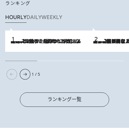
ランキング
HOURLY
DAILY
WEEKLY
2026.8.5
【阿川佐和子さんの年とる力】なぜ70代で始めた趣味は“こんなに楽しい”のか？ ピアノ、俳句…スランプに陥っても続けられる“ある秘訣”とは
2026.8.5
【なぜ吉沢亮は「気配を消せる」のか？】興行収入208億の『国宝』を経て挑むミュージカル『ディア・エヴァン・ハンセン』。トップ俳優が舞台上でさらけ出した“孤独”とは
1 / 5
ランキング一覧