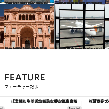
2016.12.13
ブエノスアイレスのカラフルな街では 荒くれ者が男同士でタンゴを踊った
旅＆お出かけ
2016.6.9
その発想はアルゼンチンならでは！ タンゴを踊る男女をモチーフにした橋
旅＆お出かけ
2016.11.29
アルゼンチンの大統領官邸の外壁が ピンクに塗られたユニークな理由とは
旅＆お出かけ
2015.6.5
憧れの国際線ファーストクラスに 驚きの格安運賃で乗る裏技とは？
旅＆お出かけ
FEATURE
フィーチャー記事
「土佐和ハーブかき氷」がOMO7高知に登場！生姜、山椒、大葉など目にも舌にも涼を呼ぶ郷土の味
【夏限定ディナーコース】旬を迎