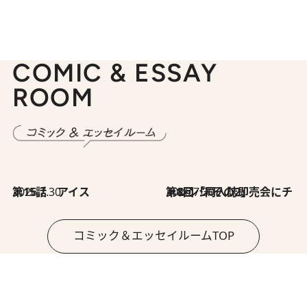
COMIC & ESSAY
ROOM
2026.7.30
第15話 アイス
2026.7.30
第8回「同人誌即売会にチャレンジ その2」
コミック＆エッセイルームTOP