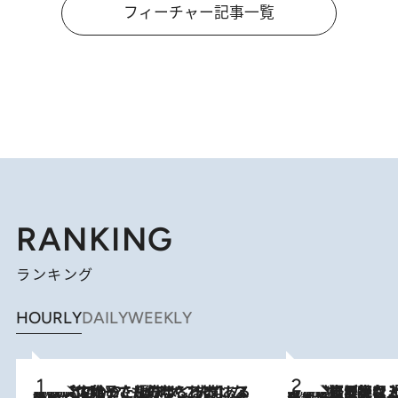
フィーチャー記事一覧
RANKING
ランキング
HOURLY
DAILY
WEEKLY
2026.8.5
【阿川佐和子さんの年とる力】なぜ70代で始めた趣味は“こんなに楽しい”のか？ ピアノ、俳句…スランプに陥っても続けられる“ある秘訣”とは
2026.8.5
【なぜ吉沢亮は「気配を消せる」のか？】興行収入208億の『国宝』を経て挑むミュージカル『ディア・エヴァン・ハンセン』。トップ俳優が舞台上でさらけ出した“孤独”とは