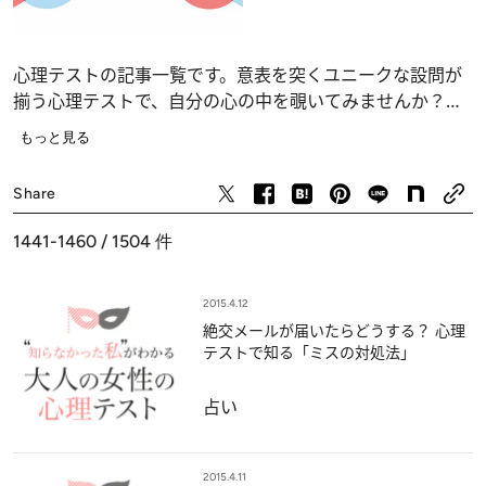
心理テストの記事一覧です。意表を突くユニークな設問が
揃う心理テストで、自分の心の中を覗いてみませんか？
恋愛、仕事、人間関係の深層心理……、自分でも気づかな
もっと見る
かったあなたの“本当の気持ち”が浮かび上がります。
占い
Share
1441-1460 / 1504
件
2015.4.12
絶交メールが届いたらどうする？ 心理
テストで知る「ミスの対処法」
占い
2015.4.11