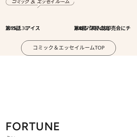
2026.7.30
第15話 アイス
2026.7.30
第8回「同人誌即売会にチャレンジ その2」
コミック＆エッセイルームTOP
FORTUNE