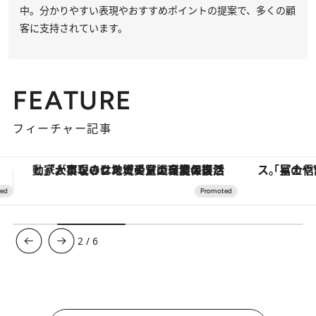
中。分かりやすい表現やおすすめポイントの提案で、多くの顧
客に支持されています。
FEATURE
フィーチャー記事
「星のや富士」でデジタルデトックス。冨士信仰の歴史を辿り、心身を調える。
【夏限定ディナーコース】旬を迎
3
/
6