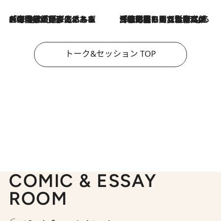
2026.8.3
「今後値上げがあるとすれば…」「リスクがあるのは今年の冬」エネルギー専門家が語る、ホルムズ海峡封鎖が家庭にもたらす“ある心配”
2026.8.3
「住宅建てられない…」「サーチャージ料の高値が続いている」ホルムズ海峡封鎖による影響はいつまで続く？《エネルギー専門家に聞く“どうなる日本の暮らし”》
トーク&セッション TOP
COMIC & ESSAY
ROOM