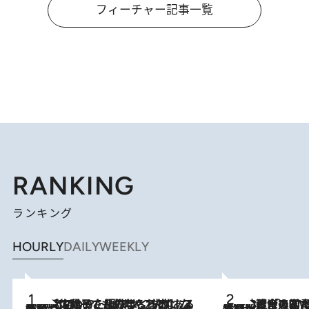
フィーチャー記事一覧
RANKING
ランキング
HOURLY
DAILY
WEEKLY
2026.8.5
【阿川佐和子さんの年とる力】なぜ70代で始めた趣味は“こんなに楽しい”のか？ ピアノ、俳句…スランプに陥っても続けられる“ある秘訣”とは
2026.8.3
慶應幼稚舎の図書室からテレビの世界に飛び込んだ阿川佐和子（72）、「N