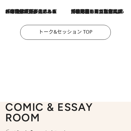
2026.8.3
「今後値上げがあるとすれば…」「リスクがあるのは今年の冬」エネルギー専門家が語る、ホルムズ海峡封鎖が家庭にもたらす“ある心配”
2026.8.3
「住宅建てられない…」「サーチャージ料の高値が続いている」ホルムズ海峡封鎖による影響はいつまで続く？《エネルギー専門家に聞く“どうなる日本の暮らし”》
トーク&セッション TOP
COMIC & ESSAY
ROOM