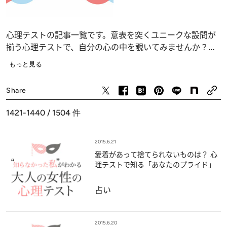
心理テストの記事一覧です。意表を突くユニークな設問が
揃う心理テストで、自分の心の中を覗いてみませんか？
恋愛、仕事、人間関係の深層心理……、自分でも気づかな
もっと見る
かったあなたの“本当の気持ち”が浮かび上がります。
占い
Share
1421-1440 / 1504
件
2015.6.21
愛着があって捨てられないものは？ 心
理テストで知る「あなたのプライド」
占い
2015.6.20