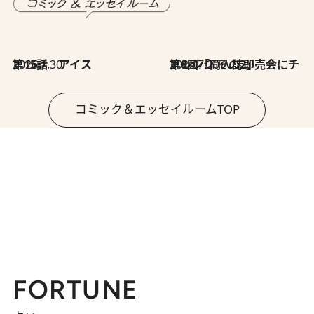
2026.7.30
第15話 アイス
2026.7.30
第8回「同人誌即売会にチャレンジ その2」
コミック＆エッセイルームTOP
FORTUNE