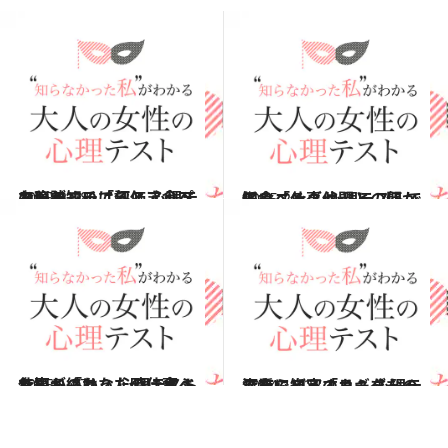
2015.2.28
お腹がすいてるとき食べたいランチは何？ 心理テストで知る「評価アップの秘訣」
占い
2015.2.1
モーニングセット、何から食べる？ 心理テストで知る「仕事仲間との関係」
占い
2015.1.17
仕事が終わった時に食べたいものは？ 心理テストで知る「あなたの仕事ぶり」
占い
2014.12.27
深夜に自宅のカギをなくしたらどうする？ 心理テストで知る「リーダーの資質」
占い