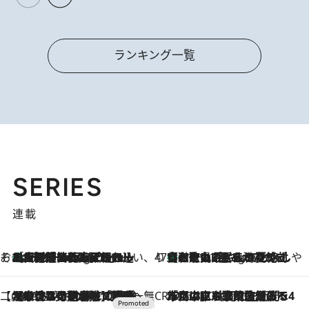
ランキング一覧
SERIES
連載
そおだよおこの関西おいしい、おやつ紀行
［大阪府箕面市］一皿一皿目の前で仕上げられる、料理を巧みに組み込んだアシェットデセールコース「ミチル アシェット デセール（Michiru assiette dessert）」
11 Hours Ago
47都道府県の手みやげ ひんやりスイーツで夏を満喫
【和歌山県】この夏絶対食べたい 冷やしておいしいおやつ3選 みかんがごろっと丸ごと入ったジュレ
11 Hours Ago
【CREA×星野リゾート】唯一無二。癒しと発見が待つ場所へ
2026.8.7
【トンボの足水浴】ヒノキの香りに包まれて涼感マックス！約13℃の湧水かけ流しを避暑地「星野温泉 トンボの湯」で体験
CREA'S CHOICE
2026.8.7
「立川にも歌舞伎があるんだよ」 片岡仁左衛門・市川中車ら豪華座組みで4年目の立川立飛歌舞伎へ