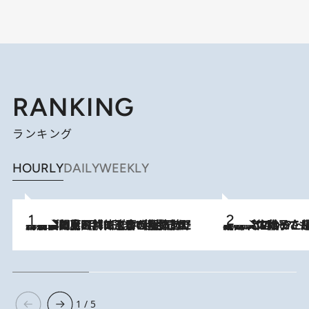
RANKING
ランキング
HOURLY
DAILY
WEEKLY
2026.8.8
「最後に見られてよかった」上野動物園の東園パンダ舎が解体前に特別公開。8月16日まで延長されたパネル展と共に辿る“半世紀”のパンダ飼育《解体工事の図面あり》
2026.8.5
【阿川佐和子さんの年とる力】なぜ70代で始めた趣味は“こんなに楽しい”のか？ ピアノ、俳句…スランプに陥っても続けられる“ある秘訣”とは
1 / 5