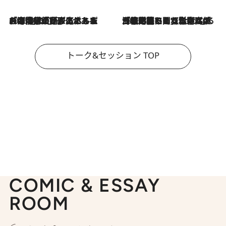
2026.8.3
「今後値上げがあるとすれば…」「リスクがあるのは今年の冬」エネルギー専門家が語る、ホルムズ海峡封鎖が家庭にもたらす“ある心配”
2026.8.3
「住宅建てられない…」「サーチャージ料の高値が続いている」ホルムズ海峡封鎖による影響はいつまで続く？《エネルギー専門家に聞く“どうなる日本の暮らし”》
トーク&セッション TOP
COMIC & ESSAY
ROOM