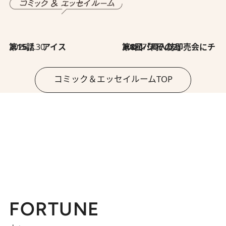
2026.7.30
第15話 アイス
2026.7.30
第8回「同人誌即売会にチャレンジ その2」
コミック＆エッセイルームTOP
FORTUNE