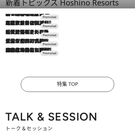
新着トピックス Hoshino Resorts
2026.8.7
【トンボの足水浴】ヒノキの香りに包まれて涼感マックス！約13℃の湧水かけ流しを避暑地「星野温泉 トンボの湯」で体験
2026.7.31
【ホテル帰省】という選択肢をOMOが提案。家族とほどよい距離を保つには「昼は実家、夜は気兼ねなくホテルで！」
2026.7.24
【夏限定ディナーコース】旬を迎える稚鮎や花ズッキーニなどをイタリア・トスカーナの郷土料理の手法で満喫！
2026.7.17
「土佐和ハーブかき氷」がOMO7高知に登場！生姜、山椒、大葉など目にも舌にも涼を呼ぶ郷土の味
2026.7.10
NEW OPEN！【界 草津】名湯の地に誕生。趣の異なる2種の温泉と上州ならではの会席・蕎麦割烹など美食を味わう究極の癒やし旅
特集 TOP
TALK & SESSION
トーク＆セッション