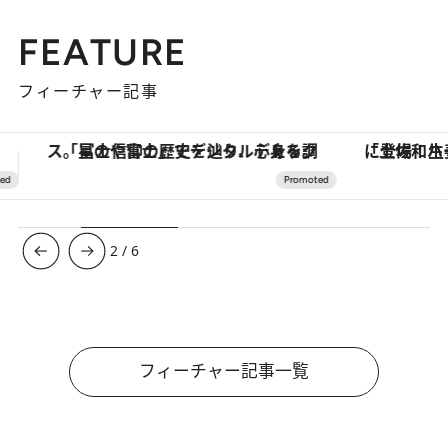
FEATURE
フィーチャー記事
「土佐和ハーブかき氷」がOMO7高知に登場！生姜、山椒、大葉など目にも舌にも涼を呼ぶ郷土の味
【銀座で出合う最旬美容】美髪ケアや上質な眠
3
/
6
フィーチャー記事一覧