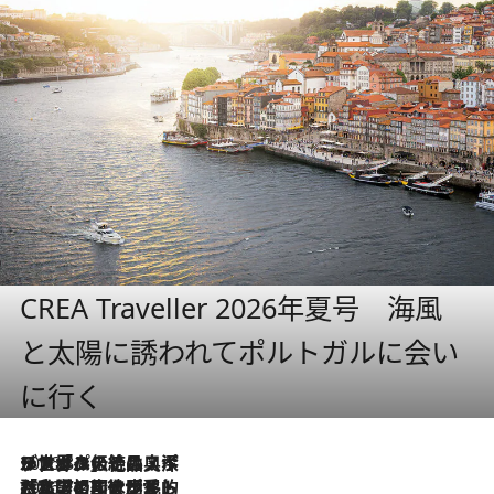
CREA Traveller 2026年夏号 海風
と太陽に誘われてポルトガルに会い
に行く
2026.8.8
リスボンの絶品スイーツ「パステル・デ・ナタ」とは？ポルトガル伝統の奥深い世界へ
2026.7.27
「私の祖国はポルトガル語です」国民的詩人フェルナンド・ペソアと、彼が愛した文学の街を歩く