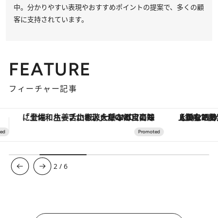
中。分かりやすい表現やおすすめポイントの提案で、多くの顧
客に支持されています。
FEATURE
フィーチャー記事
【銀座で出合う最旬美容】美髪ケアや上質な眠り…セルフケアのアップデートから、特別な名入れギフトまで。大人のための「ReFa GINZA」クルーズ
ヴァシュロン・コンスタンタン
3
/
6