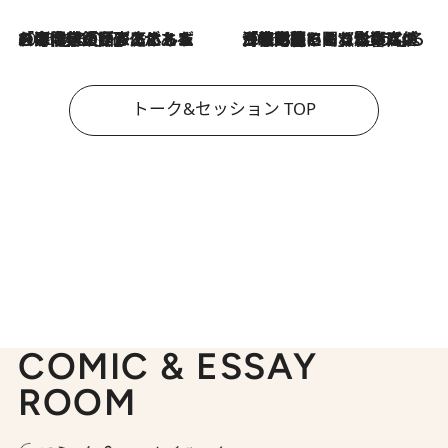
2026.8.3
「今後値上げがあるとすれば…」「リスクがあるのは今年の冬」エネルギー専門家が語る、ホルムズ海峡封鎖が家庭にもたらす“ある心配”
2026.8.3
「住宅建てられない…」「サーチャージ料の高値が続いている」ホルムズ海峡封鎖による影響はいつまで続く？《エネルギー専門家に聞く“どうなる日本の暮らし”》
トーク&セッション TOP
COMIC & ESSAY
ROOM