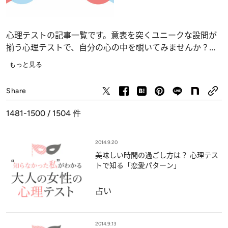
心理テストの記事一覧です。意表を突くユニークな設問が
揃う心理テストで、自分の心の中を覗いてみませんか？
恋愛、仕事、人間関係の深層心理……、自分でも気づかな
もっと見る
かったあなたの“本当の気持ち”が浮かび上がります。
占い
Share
1481-1500 / 1504
件
2014.9.20
美味しい時間の過ごし方は？ 心理テス
トで知る「恋愛パターン」
占い
2014.9.13