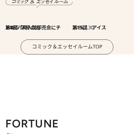
2026.7.30
第8回「同人誌即売会にチャレンジ その2」
2026.7.30
第15話 アイス
コミック＆エッセイルームTOP
FORTUNE