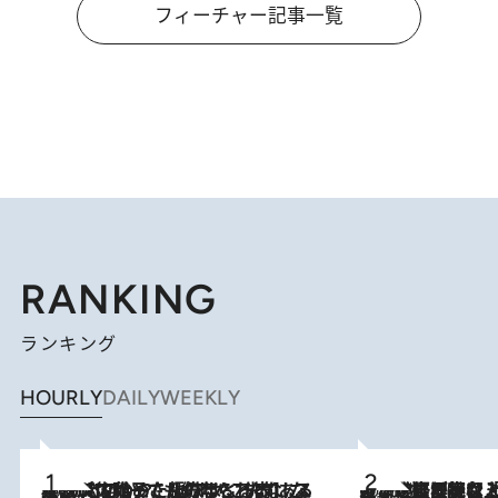
フィーチャー記事一覧
RANKING
ランキング
HOURLY
DAILY
WEEKLY
2026.8.5
【阿川佐和子さんの年とる力】なぜ70代で始めた趣味は“こんなに楽しい”のか？ ピアノ、俳句…スランプに陥っても続けられる“ある秘訣”とは
2026.8.5
【なぜ吉沢亮は「気配を消せる」のか？】興行収入208億の『国宝』を経て挑むミュージカル『ディア・エヴァン・ハンセン』。トップ俳優が舞台上でさらけ出した“孤独”とは