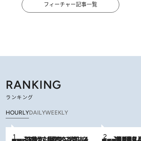
フィーチャー記事一覧
RANKING
ランキング
HOURLY
DAILY
WEEKLY
2026.8.5
【阿川佐和子さんの年とる力】なぜ70代で始めた趣味は“こんなに楽しい”のか？ ピアノ、俳句…スランプに陥っても続けられる“ある秘訣”とは
2026.8.5
【なぜ吉沢亮は「気配を消せる」のか？】興行収入208億の『国宝』を経て挑むミュージカル『ディア・エヴァン・ハンセン』。トップ俳優が舞台上でさらけ出した“孤独”とは