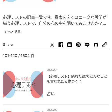
心理テストの記事一覧です。意表を突くユニークな設問が
揃う心理テストで、自分の心の中を覗いてみませんか？
恋愛、仕事、人間関係の深層心理……、自分でも気づかな
もっと見る
かったあなたの“本当の気持ち”が浮かび上がります。
占い
Share
101-120 / 1504
件
2025.2.7
【心理テスト】隠れた欲求 どんなこと
を言われたら傷つく？
占い
2025.2.5