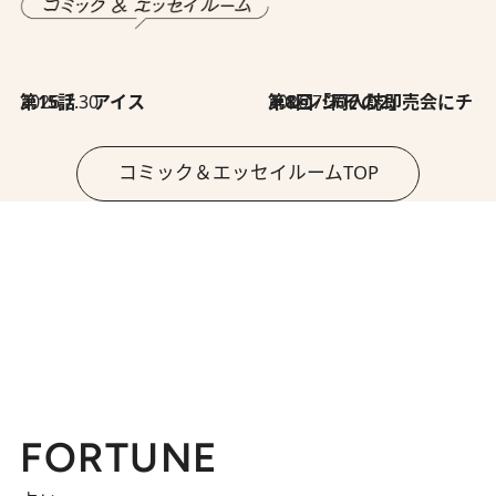
2026.7.30
第15話 アイス
2026.7.30
第8回「同人誌即売会にチャレンジ その2」
コミック＆エッセイルームTOP
FORTUNE