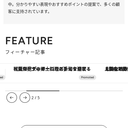
中。分かりやすい表現やおすすめポイントの提案で、多くの顧
客に支持されています。
FEATURE
フィーチャー記事
【銀座で出合う最旬美容】美髪ケアや上質な眠り…セルフケアのアップデートから、特別な名入れギフトまで。大人のための「ReFa GINZA」クルーズ
ヴァシュロン・コンスタンタン
3
/
5