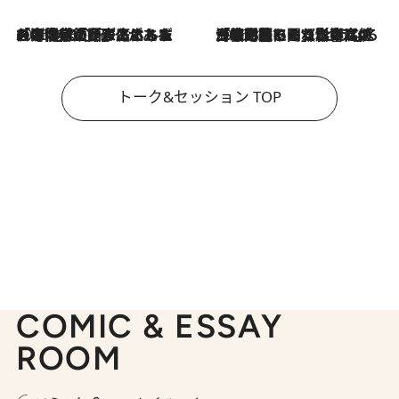
2026.8.3
「今後値上げがあるとすれば…」「リスクがあるのは今年の冬」エネルギー専門家が語る、ホルムズ海峡封鎖が家庭にもたらす“ある心配”
2026.8.3
「住宅建てられない…」「サーチャージ料の高値が続いている」ホルムズ海峡封鎖による影響はいつまで続く？《エネルギー専門家に聞く“どうなる日本の暮らし”》
トーク&セッション TOP
COMIC & ESSAY
ROOM