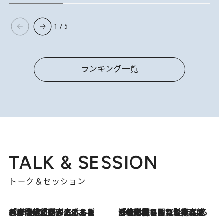
1 / 5
ランキング一覧
TALK & SESSION
トーク＆セッション
2026.8.3
「今後値上げがあるとすれば…」「リスクがあるのは今年の冬」エネルギー専門家が語る、ホルムズ海峡封鎖が家庭にもたらす“ある心配”
2026.8.3
「住宅建てられない…」「サーチャージ料の高値が続いている」ホルムズ海峡封鎖による影響はいつまで続く？《エネルギー専門家に聞く“どうなる日本の暮らし”》