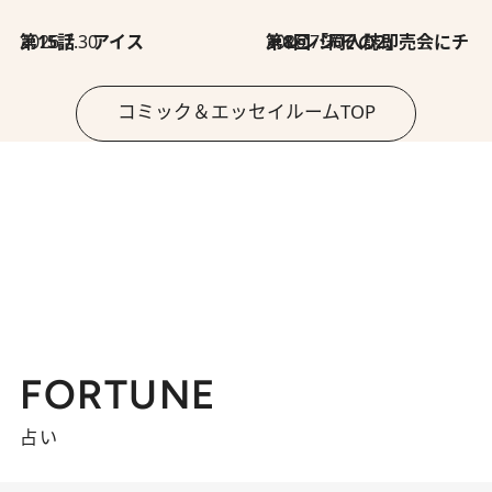
2026.7.30
第15話 アイス
2026.7.30
第8回「同人誌即売会にチャレンジ その2」
コミック＆エッセイルームTOP
FORTUNE
占い