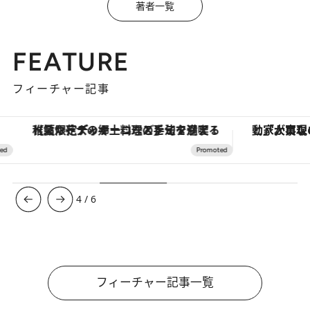
著者一覧
FEATURE
フィーチャー記事
「大事なのは地域の意識を変えること」。ロレックス賞受賞の自然保護活動家が実現させたナイジェリアの自然環境の復活
【銀座で出合う最旬美容】美髪ケアや上質な眠
4
/
6
フィーチャー記事一覧