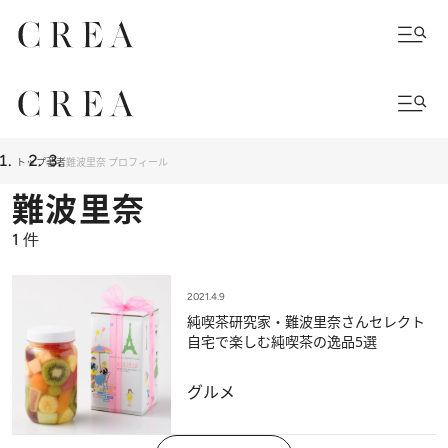
トップ
著者
難波里奈 プロフィール
難波里奈
1
件
2021.4.9
純喫茶研究家・難波里奈さんセレクト
自宅で楽しむ純喫茶の逸品5選
グルメ