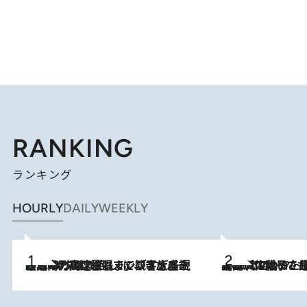
RANKING
ランキング
HOURLY
DAILY
WEEKLY
「湘南乃風に憧れて」観客大盛上がりの“タオル回し”に、ラッパー顔負けの高速歌唱まで…さだまさし（74）のアグレッシブすぎる現在地
2026.8.7
2026.8.5
【阿川佐和子さんの年とる力】なぜ70代で始めた趣味は“こんなに楽しい”のか？ ピアノ、俳句…スランプに陥っても続けられる“ある秘訣”とは