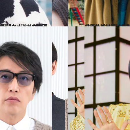
2025.12.13
【テレビ出演はまだ3回目】「THE 
カルチャー