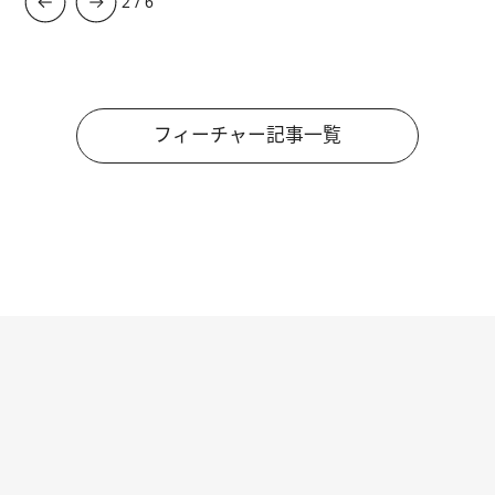
3
/
6
フィーチャー記事一覧