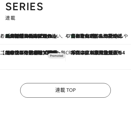
SERIES
連載
そおだよおこの関西おいしい、おやつ紀行
［大阪府箕面市］一皿一皿目の前で仕上げられる、料理を巧みに組み込んだアシェットデセールコース「ミチル アシェット デセール（Michiru assiette dessert）」
2026.8.9
47都道府県の手みやげ ひんやりスイーツで夏を満喫
【和歌山県】この夏絶対食べたい 冷やしておいしいおやつ3選 みかんがごろっと丸ごと入ったジュレ
2026.8.9
【CREA×星野リゾート】唯一無二。癒しと発見が待つ場所へ
2026.8.7
【トンボの足水浴】ヒノキの香りに包まれて涼感マックス！約13℃の湧水かけ流しを避暑地「星野温泉 トンボの湯」で体験
CREA'S CHOICE
2026.8.7
「立川にも歌舞伎があるんだよ」 片岡仁左衛門・市川中車ら豪華座組みで4年目の立川立飛歌舞伎へ
連載 TOP