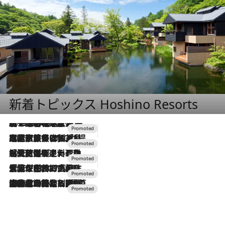
新着トピックス Hoshino Resorts
2026.8.7
【トンボの足水浴】ヒノキの香りに包まれて涼感マックス！約13℃の湧水かけ流しを避暑地「星野温泉 トンボの湯」で体験
2026.7.31
【ホテル帰省】という選択肢をOMOが提案。家族とほどよい距離を保つには「昼は実家、夜は気兼ねなくホテルで！」
2026.7.24
【夏限定ディナーコース】旬を迎える稚鮎や花ズッキーニなどをイタリア・トスカーナの郷土料理の手法で満喫！
2026.7.17
「土佐和ハーブかき氷」がOMO7高知に登場！生姜、山椒、大葉など目にも舌にも涼を呼ぶ郷土の味
2026.7.10
NEW OPEN！【界 草津】名湯の地に誕生。趣の異なる2種の温泉と上州ならではの会席・蕎麦割烹など美食を味わう究極の癒やし旅