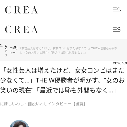
ト
カルチ
「女性芸人は増えたけど、女女コンビはまだ少なくて…」THE W優勝者が明か
ッ
ャー
す、“女のお笑いの現在”「最近では恥も外聞もなく…」
プ
2026.5.9
「女性芸人は増えたけど、女女コンビはまだ
少なくて…」THE W優勝者が明かす、“女のお
笑いの現在”「最近では恥も外聞もなく…」
にぼしいわし・伽説いわしインタビュー【後篇】