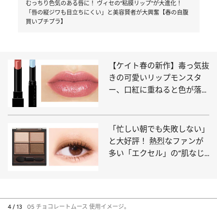
むっちり色気のある唇に！ ヴィセの“粘膜リップ”が大進化！
「唇の縦ジワも目立ちにくい」と美容賢者が大興奮【春の自腹
買いプチプラ】
【ケイト春の新作】毒っ気抜
きの可愛いリップモンスタ
ー、口紅に重ねると色が落ち
にくくなる“色化けモンスタ
ー”新色…すでに大ヒットの予
感！
「忙しい朝でも失敗しない」
と大好評！ 熱烈なファンが
多い「エクセル」の“肌なじ
み抜群”アイシャドウがパワ
ーアップ【春の自腹買いプチ
プラ】