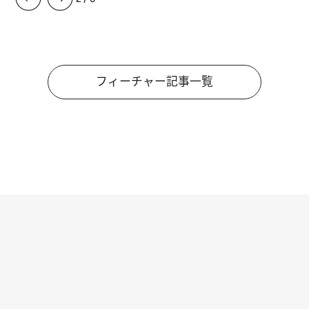
FEATURE
フィーチャー記事
【夏限定ディナーコース】旬を迎える稚鮎や花ズッキーニなどをイタリア・トスカーナの郷土料理の手法で満喫！
3
/
6
フィーチャー記事一覧