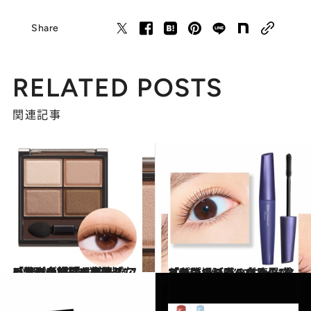
「唇の縦ジワも目立ちにくい」と美容賢者が大興奮【春の自腹
買いプチプラ】
記事に戻る
長時間落ちない！ 大人の「たるんだ目元」でも
ガタつかず...
1
2
3
4
Share
RELATED POSTS