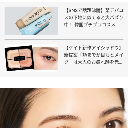
9 / 13
02 ダークブラウン。03よりさらに暗くて深く、でも黒とは違うブラ
ウン。目元を際立てつつ柔らかさも添える。
次の記事を読む
むっちり色気のある唇に！ ヴィセの“粘膜リップ”が大進化！
「唇の縦ジワも目立ちにくい」と美容賢者が大興奮【春の自腹
買いプチプラ】
【SNSで話題沸騰】某デパコ
スの下地に似てると大バズり
中！ 韓国プチプラコスメ
「fwee」をミドル世代が使
ったら…テカリじゃない“ツ