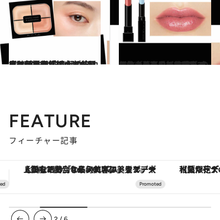
関連記事
2026.2.3
「忙しい朝でも失敗しない」と大好評！ 熱烈なファンが多い「エクセル」の“肌なじみ抜群”アイシャドウがパワーアップ【春の自腹買いプチプラ】
ビューティ＆ヘルス
2026.1.30
「私のまつ毛、久々に盛れた！」デジャヴュの“塗るつけまつげ”にニュータイプ登場【春の自腹買いプチプラ】
ビューティ＆ヘルス
2026.1.23
【ケイト新作アイシャドウ】新提案「頬までが目もとメイク」は大人のお疲れ顔を元気に！ 垢抜け眉になれる“脱色級マスカラ”新色も！
ビューティ＆ヘルス
2026.1.23
【ケイト春の新作】毒っ気抜きの可愛いリップモンスター、口紅に重ねると色が落ちにくくなる“色化けモンスター”新色…すでに大ヒットの予感！
ビューティ＆ヘルス