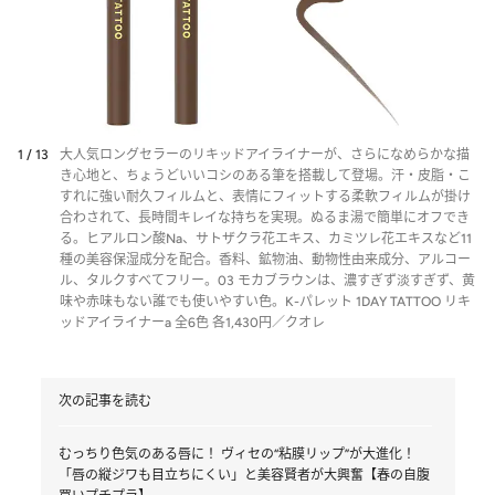
1 / 13
大人気ロングセラーのリキッドアイライナーが、さらになめらかな描
き心地と、ちょうどいいコシのある筆を搭載して登場。汗・皮脂・こ
すれに強い耐久フィルムと、表情にフィットする柔軟フィルムが掛け
合わされて、長時間キレイな持ちを実現。ぬるま湯で簡単にオフでき
る。ヒアルロン酸Na、サトザクラ花エキス、カミツレ花エキスなど11
種の美容保湿成分を配合。香料、鉱物油、動物性由来成分、アルコー
ル、タルクすべてフリー。03 モカブラウンは、濃すぎず淡すぎず、黄
味や赤味もない誰でも使いやすい色。K-パレット 1DAY TATTOO リキ
ッドアイライナーa 全6色 各1,430円／クオレ
次の記事を読む
むっちり色気のある唇に！ ヴィセの“粘膜リップ”が大進化！
「唇の縦ジワも目立ちにくい」と美容賢者が大興奮【春の自腹