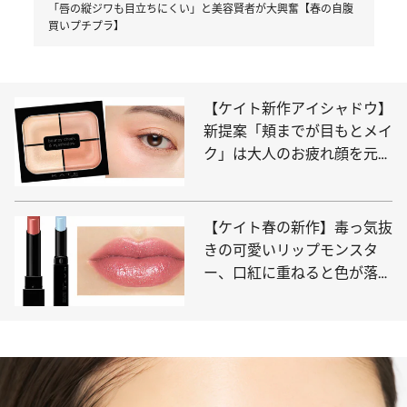
7 / 13
04 マロンブラウニー。華やかさも感じる、気持ち赤味の入った絶妙
ブラウン。
次の記事を読む
むっちり色気のある唇に！ ヴィセの“粘膜リップ”が大進化！
「唇の縦ジワも目立ちにくい」と美容賢者が大興奮【春の自腹
買いプチプラ】
【ケイト新作アイシャドウ】
新提案「頬までが目もとメイ