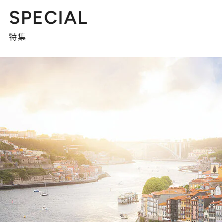
【CREA×星野リゾート】唯一無二。癒しと発見が待つ場所へ
2026.8.7
【トンボの足水浴】ヒノキの香りに包まれて涼感マックス！約13℃の湧水かけ流しを避暑地「星野温泉 トンボの湯」で体験
CREA'S CHOICE
2026.8.7
「立川にも歌舞伎があるんだよ」 片岡仁左衛門・市川中車ら豪華座組みで4年目の立川立飛歌舞伎へ
連載 TOP
SPECIAL
特集