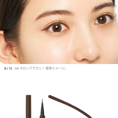
ク」は大人のお疲れ顔を元気
に！ 垢抜け眉になれる“脱色
級マスカラ”新色も！
【ケイト春の新作】毒っ気抜
きの可愛いリップモンスタ
ー、口紅に重ねると色が落ち
にくくなる“色化けモンスタ
ー”新色…すでに大ヒットの予
感！