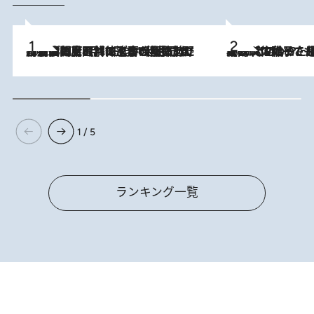
RANKING
ランキング
HOURLY
DAILY
WEEKLY
2026.8.8
「最後に見られてよかった」上野動物園の東園パンダ舎が解体前に特別公開。8月16日まで延長されたパネル展と共に辿る“半世紀”のパンダ飼育《解体工事の図面あり》
2026.8.5
【阿川佐和子さんの年とる力】なぜ70代で始めた趣味は“こんなに楽しい”のか？ ピアノ、俳句…スランプに陥っても続けられる“ある秘訣”とは