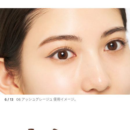
「私のまつ毛、久々に盛れ
た！」デジャヴュの“塗るつ
けまつげ”にニュータイプ登
場【春の自腹買いプチプラ】
【SNSで話題沸騰】某デパコ
スの下地に似てると大バズり
中！ 韓国プチプラコスメ
「fwee」をミドル世代が使
ったら…テカリじゃない“ツ
ヤ”降臨