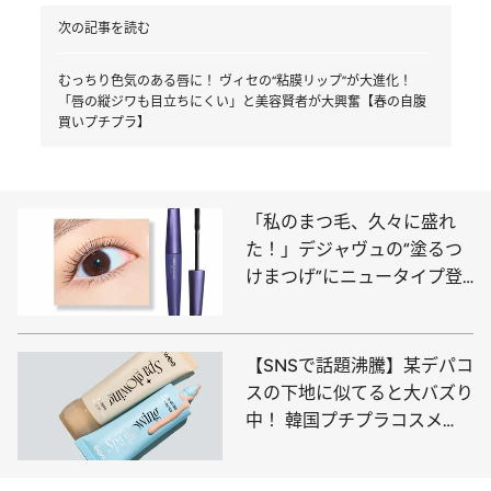
5 / 13
06 アッシュグレージュ。淡いけど落ち着きがあり、知的な雰囲気も
放つグレージュ系。
次の記事を読む
むっちり色気のある唇に！ ヴィセの“粘膜リップ”が大進化！
「唇の縦ジワも目立ちにくい」と美容賢者が大興奮【春の自腹
買いプチプラ】