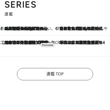
1 / 5
ランキング一覧
SERIES
連載
そおだよおこの関西おいしい、おやつ紀行
［大阪府箕面市］一皿一皿目の前で仕上げられる、料理を巧みに組み込んだアシェットデセールコース「ミチル アシェット デセール（Michiru assiette dessert）」
11 Hours Ago
47都道府県の手みやげ ひんやりスイーツで夏を満喫
【和歌山県】この夏絶対食べたい 冷やしておいしいおやつ3選 みかんがごろっと丸ごと入ったジュレ
11 Hours Ago