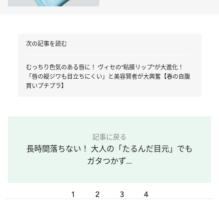
13 / 13
ブラウン系が充実！ お洒落なのに使いやすい色ばかり。
【ケイト春の新作】毒っ気抜
きの可愛いリップモンスタ
ー、口紅に重ねると色が落ち
にくくなる“色化けモンスタ
ー”新色…すでに大ヒットの予
感！
【SNSで話題沸騰】某デパコ
スの下地に似てると大バズり
中！ 韓国プチプラコスメ
「fwee」をミドル世代が使
ったら…テカリじゃない“ツ
ヤ”降臨
次の記事を読む
むっちり色気のある唇に！ ヴィセの“粘膜リップ”が大進化！