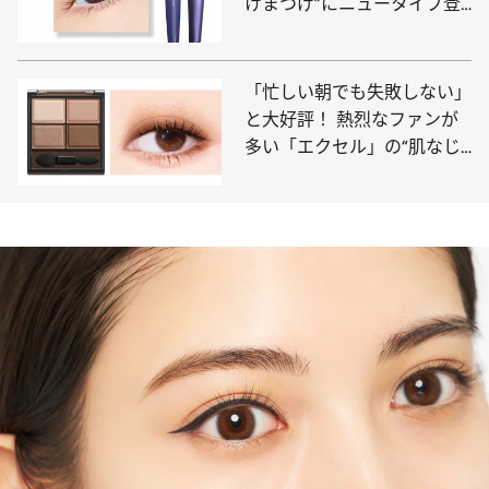
に。
次の記事を読む
むっちり色気のある唇に！ ヴィセの“粘膜リップ”が大進化！
「唇の縦ジワも目立ちにくい」と美容賢者が大興奮【春の自腹
買いプチプラ】
「私のまつ毛、久々に盛れ
た！」デジャヴュの“塗るつ
けまつげ”にニュータイプ登
場【春の自腹買いプチプラ】
「忙しい朝でも失敗しない」
と大好評！ 熱烈なファンが
多い「エクセル」の“肌なじ