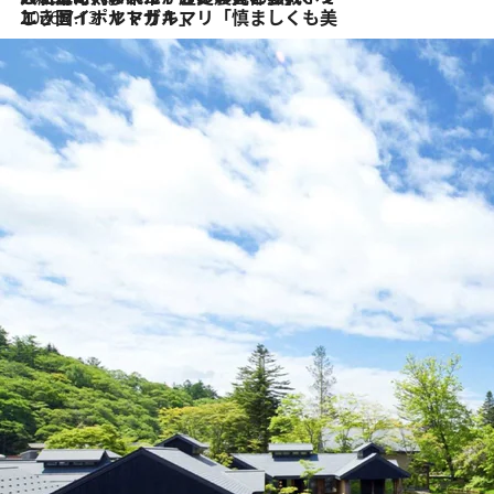
CREA Traveller 2026年夏号
会いに行く
2026.8.8
リスボンの絶品スイーツ「パステル・デ・ナタ」とは？ポルトガル伝統の奥深い世界へ
2026.7.27
「私の祖国はポルトガル語です」国民的詩人フェルナンド・ペソアと、彼が愛した文学の街を歩く
2026.7.26
ポルトガル近海が育む極上の海の幸。キリリと冷えた白ワインと愉しむ、シーフード専門店の贅沢
2026.7.22
伝統の味をモダンに昇華。高感度な地元客が集う、リスボンの最旬ガストロノミー
2026.7.21
大航海時代の栄華から、震災、独裁、そして革命へ。ポルトガル・首都リスボンの石畳に刻まれた「歴史の光と影」
2026.7.13
エッセイ・ヤマザキマリ「慎ましくも美しき国 ポルトガル」