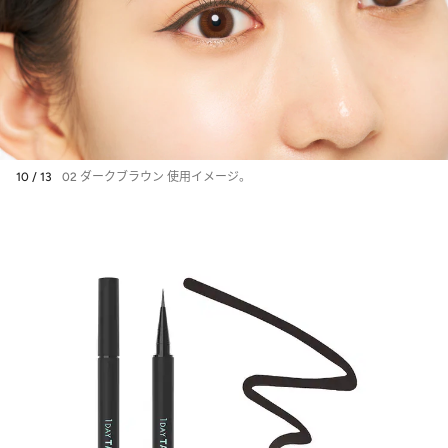
ヤ”降臨
【ケイト新作アイシャドウ】
新提案「頬までが目もとメイ
ク」は大人のお疲れ顔を元気
に！ 垢抜け眉になれる“脱色
級マスカラ”新色も！