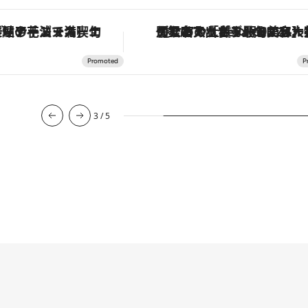
鮎や花ズッキーニなどをイタリア・トスカーナの郷土料理の手法で満喫！
【銀座で出合う最旬美容】美髪ケアや上質な眠り…セルフケアのアップデートから、特別な名入れギフトまで。大人のための「ReFa GINZA」ク
3
/
5