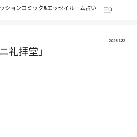
ッション
コミック&エッセイルーム
占い
2026.1.22
ニ礼拝堂」