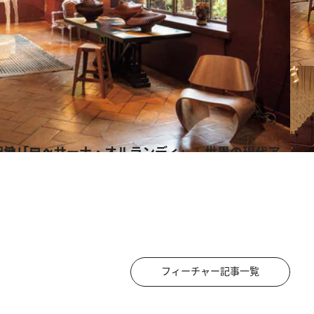
代アート作品が揃うギャラリーへ
フィーチャー記事一覧