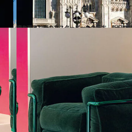
2025.12.22
【ミラノ】街のマスターピースの行方 新旧のアーキテクトを愛で、街を巡る
旅＆お出かけ