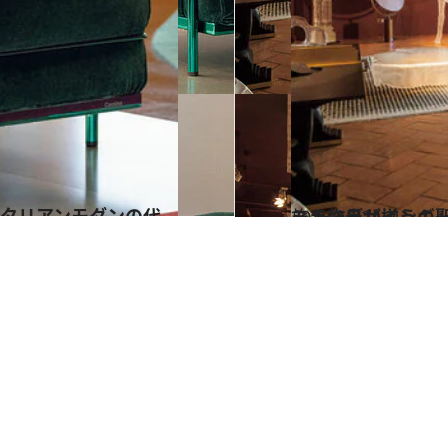
2025.12.24
ミラノデザインの聖地「ロッサーナ・オルランディ」 世界の現
旅＆お出かけ