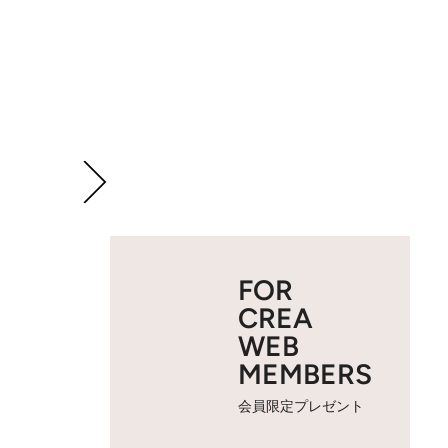
FOR
CREA
WEB
MEMBERS
会員限定プレゼント
2 / 7
中段左から《キリスト磔刑》