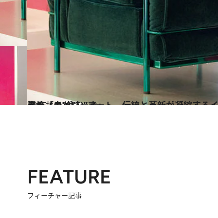
2025.12.23
ミラノの“住む”アート 伝統と革新が凝縮するイタリアンモダンの代表格「カッシーナ」
旅＆お出かけ
FEATURE
フィーチャー記事