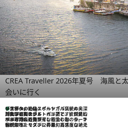
CREA Traveller 2026年夏号
会いに行く
リスボンの絶品スイーツ「パステル・デ・ナタ」とは？ポルトガル伝統の奥深い世界へ
11 Hours Ago
2026.7.27
「私の祖国はポルトガル語です」国民的詩人フェルナンド・ペソアと、彼が愛した文学の街を歩く
2026.7.26
ポルトガル近海が育む極上の海の幸。キリリと冷えた白ワインと愉しむ、シーフード専門店の贅沢
2026.7.22
伝統の味をモダンに昇華。高感度な地元客が集う、リスボンの最旬ガストロノミー