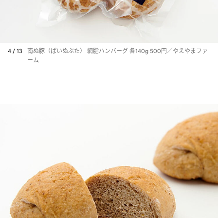
4 / 13
南ぬ豚（ぱいぬぶた） 網脂ハンバーグ 各140g 500円／やえやまファ
ーム