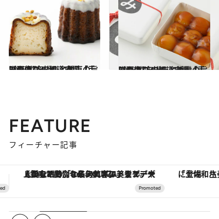
2025.7.16
【画像】47都道府県「手みやげグルメ」“関東の旨いもの”を総まとめ
贈りもの
2025.7.25
【画像】47都道府県「手みやげグルメ」“近畿の旨いもの”を総まとめ
贈りもの
FEATURE
フィーチャー記事
「土佐和ハーブかき氷」がOMO7高知に登場！生姜、山椒、大葉など目にも舌にも涼を呼ぶ郷土の味