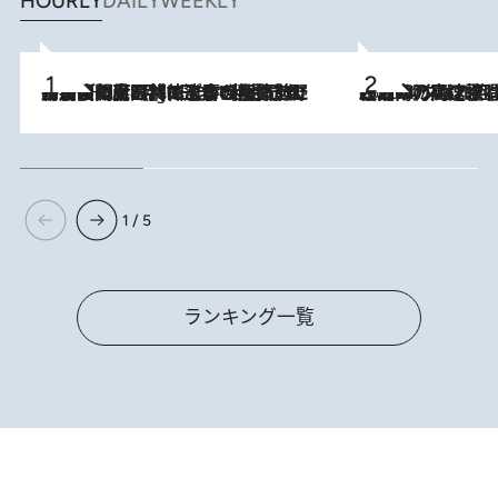
HOURLY
DAILY
WEEKLY
「最後に見られてよかった」上野動物園の東園パンダ舎が解体前に特別公開。8月16日まで延長されたパネル展と共に辿る“半世紀”のパンダ飼育《解体工事の図面あり》
11 Hours Ago
2026.8.7
「湘南乃風に憧れて」観客大盛上がりの“タオル回し”に、ラッパー顔負けの高速歌唱まで…さだまさし（74）のアグレッシブすぎる現在地
1 / 5
ランキング一覧