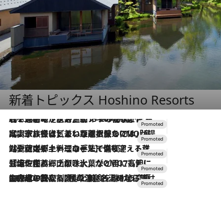
新着トピックス Hoshino Resorts
2026.8.7
【トンボの足水浴】ヒノキの香りに包まれて涼感マックス！約13℃の湧水かけ流しを避暑地「星野温泉 トンボの湯」で体験
2026.7.31
【ホテル帰省】という選択肢をOMOが提案。家族とほどよい距離を保つには「昼は実家、夜は気兼ねなくホテルで！」
2026.7.24
【夏限定ディナーコース】旬を迎える稚鮎や花ズッキーニなどをイタリア・トスカーナの郷土料理の手法で満喫！
2026.7.17
「土佐和ハーブかき氷」がOMO7高知に登場！生姜、山椒、大葉など目にも舌にも涼を呼ぶ郷土の味
2026.7.10
NEW OPEN！【界 草津】名湯の地に誕生。趣の異なる2種の温泉と上州ならではの会席・蕎麦割烹など美食を味わう究極の癒やし旅