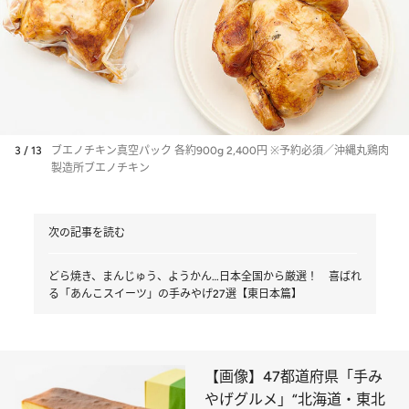
3 / 13
ブエノチキン真空パック 各約900g 2,400円 ※予約必須／沖縄丸鶏肉
製造所ブエノチキン
次の記事を読む
どら焼き、まんじゅう、ようかん…日本全国から厳選！ 喜ばれ
る「あんこスイーツ」の手みやげ27選【東日本篇】
【画像】47都道府県「手み
やげグルメ」“北海道・東北