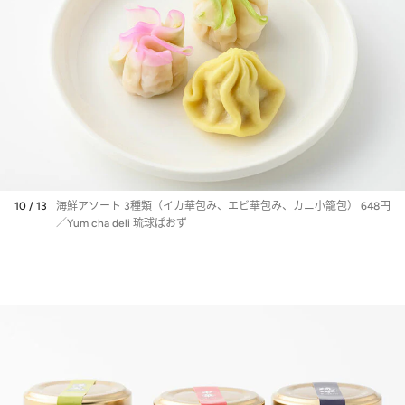
10 / 13
海鮮アソート 3種類（イカ華包み、エビ華包み、カニ小籠包） 648円
／Yum cha deli 琉球ぱおず