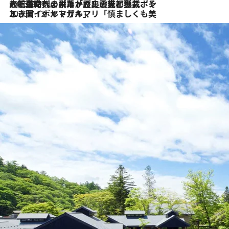
2026.7.21
大航海時代の栄華から、震災、独裁、そして革命へ。ポルトガル・首都リスボンの石畳に刻まれた「歴史の光と影」
2026.7.13
エッセイ・ヤマザキマリ「慎ましくも美しき国 ポルトガル」