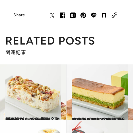
Share
RELATED POSTS
関連記事
2025.8.3
【画像】47都道府県「手みやげグルメ」“九州・沖縄の旨いもの”を総まとめ
贈りもの
2025.7.12
【画像】47都道府県「手みやげグルメ」“北海道・東北の旨いもの”を総まとめ
贈りもの