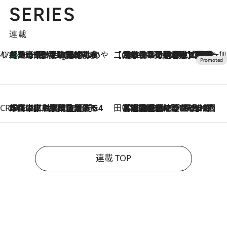
SERIES
連載
47都道府県の手みやげ ひんやりスイーツで夏を満喫
【兵庫県】この夏絶対食べたい 冷やしておいしいおやつ3選 淡路島の恵みをジェラートに集約
10 Hours Ago
【CREA×星野リゾート】唯一無二。癒しと発見が待つ場所へ
2026.8.7
【トンボの足水浴】ヒノキの香りに包まれて涼感マックス！約13℃の湧水かけ流しを避暑地「星野温泉 トンボの湯」で体験
CREA'S CHOICE
2026.8.7
「立川にも歌舞伎があるんだよ」 片岡仁左衛門・市川中車ら豪華座組みで4年目の立川立飛歌舞伎へ
田中稲の勝手に再ブーム
2026.8.7
「湘南乃風に憧れて」観客大盛上がりの“タオル回し”に、ラッパー顔負けの高速歌唱まで…さだまさし（74）のアグレッシブすぎる現在地
連載 TOP