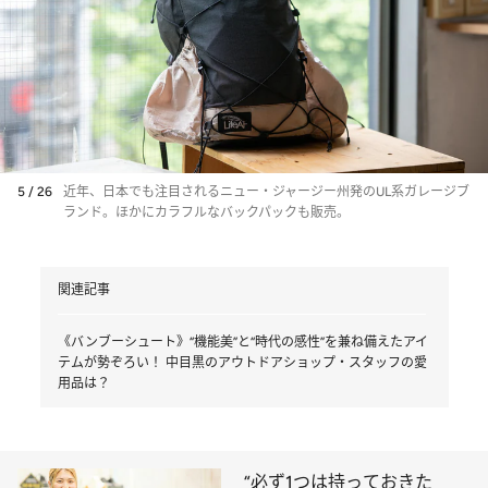
5 / 26
近年、日本でも注目されるニュー・ジャージー州発のUL系ガレージブ
ランド。ほかにカラフルなバックパックも販売。
関連記事
《バンブーシュート》“機能美”と“時代の感性”を兼ね備えたアイ
テムが勢ぞろい！ 中目黒のアウトドアショップ・スタッフの愛
用品は？
“必ず1つは持っておきた