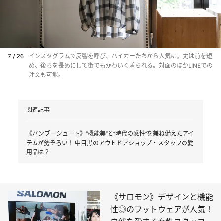
7 / 26
インスタグラムで反響を呼び、ハイカーたちから人気に。丈は前を短
め、後ろを長めにして街でもかわいく着られる。対面のほかLINEでの
注文も可能。
関連記事
《バンブーシュート》“機能美”と“時代の感性”を兼ね備えたアイ
テムが勢ぞろい！ 中目黒のアウトドアショップ・スタッフの愛
用品は？
《サロモン》デザインと機能
性◎のフットウェアが人気！