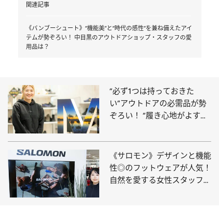
関連記事
《バンブーシュート》“機能美”と“時代の感性”を兼ね備えたアイ
テムが勢ぞろい！ 中目黒のアウトドアショップ・スタッフの愛
用品は？
“必ず1つは持っておきた
い”アウトドアの必需品が勢
ぞろい！ “履き心地がよすぎ
る”シューズで人気のブラン
ド・メレルのスタッフの愛用
品は？
《サロモン》デザインと機能
性◎のフットウェアが人気！
自然を愛する女性スタッフが
選んだ愛用品は？