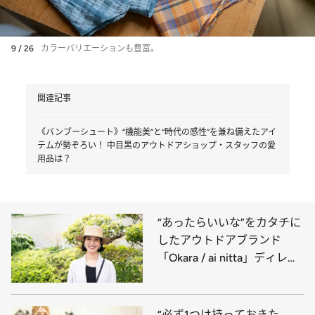
9 / 26
カラーバリエーションも豊富。
関連記事
《バンブーシュート》“機能美”と“時代の感性”を兼ね備えたアイ
テムが勢ぞろい！ 中目黒のアウトドアショップ・スタッフの愛
用品は？
“あったらいいな”をカタチに
したアウトドアブランド
「Okara / ai nitta」ディレク
ターでモデルの新田あいさ
ん、外遊びの愛用品は？
“必ず1つは持っておきた