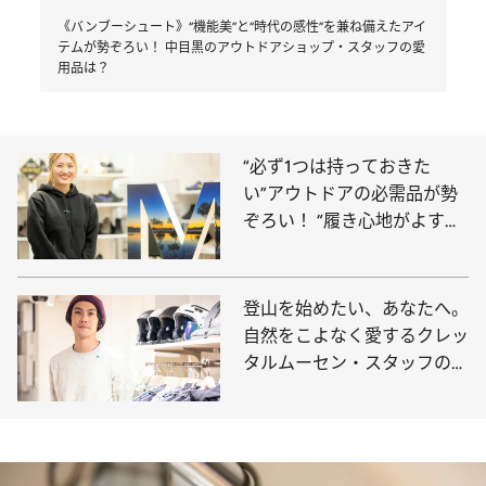
《バンブーシュート》“機能美”と“時代の感性”を兼ね備えたアイ
テムが勢ぞろい！ 中目黒のアウトドアショップ・スタッフの愛
用品は？
“必ず1つは持っておきた
い”アウトドアの必需品が勢
ぞろい！ “履き心地がよすぎ
る”シューズで人気のブラン
ド・メレルのスタッフの愛用
品は？
登山を始めたい、あなたへ。
自然をこよなく愛するクレッ
タルムーセン・スタッフの愛
用品は、洗練され、かつ実用
的なアイテムが勢ぞろい