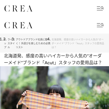
ト
ライフ
アウトドアブランド社員に聞
北海道発、感度の高いハイカーから人気の“オー
ッ
スタイ
く！ 外遊びを楽しむための必携
ダーメイド”ブランド「Acut」スタッフの愛用品
プ
ル
リスト
は？
北海道発、感度の高いハイカーから人気の“オーダ
ーメイド”ブランド「Acut」スタッフの愛用品は？