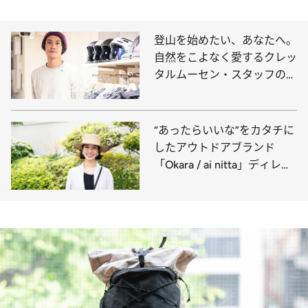
登山を始めたい、あなたへ。
自然をこよなく愛するクレッ
タルムーセン・スタッフの愛
用品は、洗練され、かつ実用
的なアイテムが勢ぞろい
“あったらいいな”をカタチに
したアウトドアブランド
「Okara / ai nitta」ディレク
ターでモデルの新田あいさ
ん、外遊びの愛用品は？