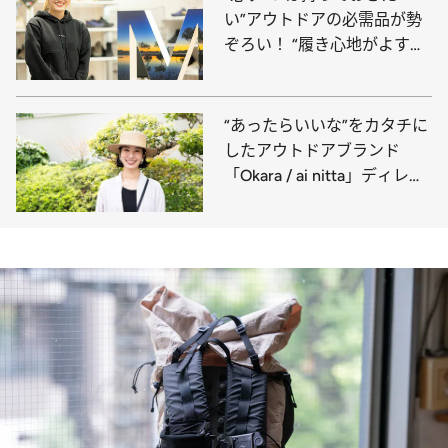
い”アウトドアの必需品が勢
ぞろい！ “履き心地がよすぎ
る”シューズで人気のブラン
ド・メレルのスタッフの愛用
品は？
“あったらいいな”をカタチに
したアウトドアブランド
「Okara / ai nitta」ディレク
ターでモデルの新田あいさ
ん、外遊びの愛用品は？