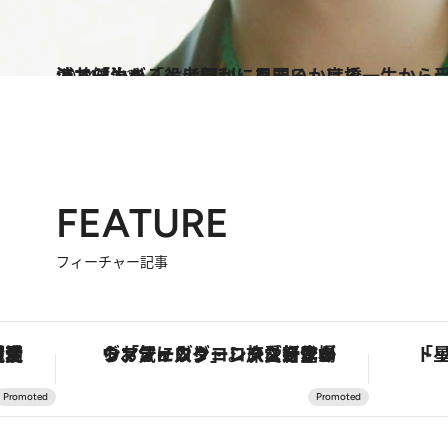
2024.11.21
浦井健治が「役者冥利に尽きる」高橋一生から受け継いだ“奇跡”の再演で「生きるとは何か」を問いかける
カルチャー
FEATURE
フィーチャー記事
・オートマティック」。旅愛好家のお気に入りコレクションから、ジェンダーレスな新作が登場
「星のや富士」でデジタルデトックス。冨士信仰の歴史を辿り、心身を調える。