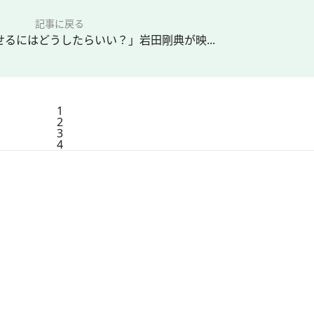
記事に戻る
るにはどうしたらいい？」岩田剛典が映...
1
2
3
4