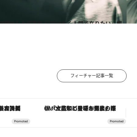
在りたい」櫻井海音が俳優歴4年で確立した思考
フィーチャー記事一覧
！生姜、山椒、大葉など目にも舌にも涼を呼ぶ郷土の味
【夏限定ディナーコース】旬を迎える稚鮎や花ズッキーニなどをイタリア・トスカーナの郷土料理の手法で満喫！