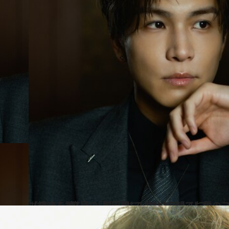
2024.12.19
【続きを読む】「聖☆おにいさんを観ても僕のファンをやめないで（笑）」3度目の“福田組”で見せたアドリブ
カルチャー