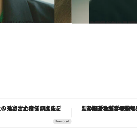
2024.11.20
「現場を愛し、愛されたい」「“芸能人”ではなく人間で
カルチャー
【銀座で出合う最旬美容】美髪ケアや上質な眠り…セルフケアのアップデートから、特別な名入れギフトまで。大人のための「ReFa GINZA」クルーズ
「土佐和ハーブかき氷」がOMO7高知に登場