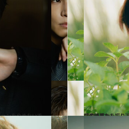
2024.11.29
「虎に翼」を振り返って…小林涼子「会社経営の経験が、久保田先輩役に活きた」
カルチャー