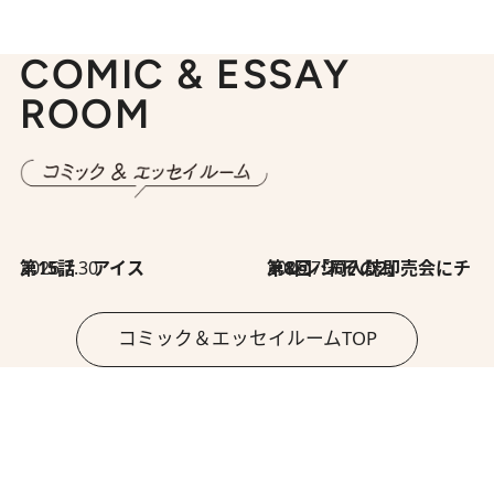
COMIC & ESSAY
ROOM
2026.7.30
第15話 アイス
2026.7.30
第8回「同人誌即売会にチャレンジ その2」
コミック＆エッセイルームTOP