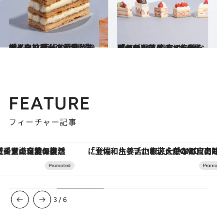
2023.11.30
スイーツなかのが愛してやまない 芸術的仕上がり「ミルフィーユ」5選 生地とクリームの黄金バランスに拍手
グルメ
2022.12.5
スイーツ芸人 スイーツなかのが選ぶ 東京の名物「ショートケーキ」5選 確かなおいしさ。名作をクリスマスに
グルメ
FEATURE
フィーチャー記事
「土佐和ハーブかき氷」がOMO7高知に登場！生姜、山椒、大葉など目にも舌にも涼を呼ぶ郷土の味
ヴァシュロン・コンスタンタン
3
/
6