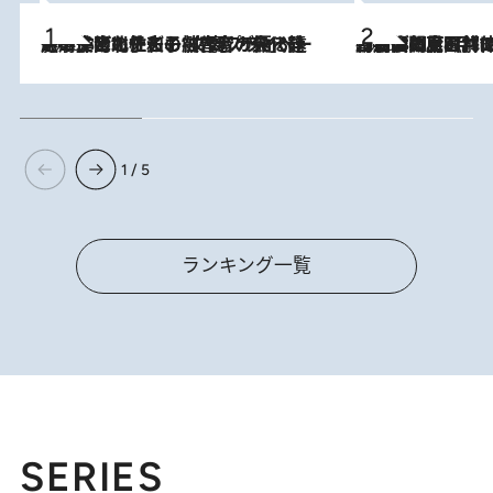
2026.8.3
《「文士の子ども被害者の会」発足！》阿川佐和子（72）が語る遠藤周作に北杜夫、劇作家・矢代静一の子どもたちの“文豪プライベート事件簿”
2026.8.8
「最後に見られてよかった」上野動物園の東園パンダ舎が解体前に特別公開。8月16日まで延長されたパネル展と共に辿る“半世紀”のパンダ飼育《解体工事の図面あり》
1 / 5
ランキング一覧
SERIES