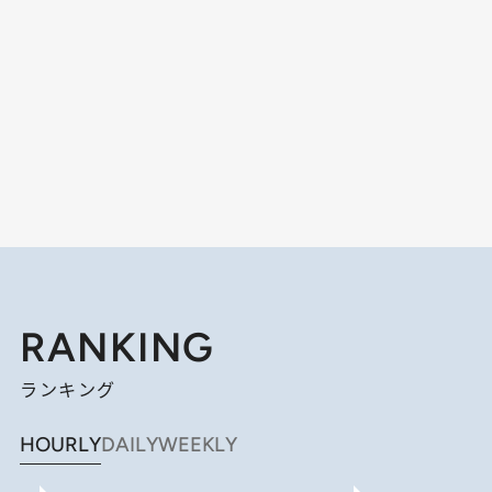
RANKING
ランキング
HOURLY
DAILY
WEEKLY