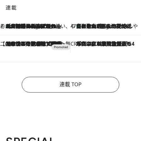
連載
そおだよおこの関西おいしい、おやつ紀行
［大阪府箕面市］一皿一皿目の前で仕上げられる、料理を巧みに組み込んだアシェットデセールコース「ミチル アシェット デセール（Michiru assiette dessert）」
8 Hours Ago
47都道府県の手みやげ ひんやりスイーツで夏を満喫
【和歌山県】この夏絶対食べたい 冷やしておいしいおやつ3選 みかんがごろっと丸ごと入ったジュレ
8 Hours Ago
【CREA×星野リゾート】唯一無二。癒しと発見が待つ場所へ
2026.8.7
【トンボの足水浴】ヒノキの香りに包まれて涼感マックス！約13℃の湧水かけ流しを避暑地「星野温泉 トンボの湯」で体験
CREA'S CHOICE
2026.8.7
「立川にも歌舞伎があるんだよ」 片岡仁左衛門・市川中車ら豪華座組みで4年目の立川立飛歌舞伎へ
連載 TOP