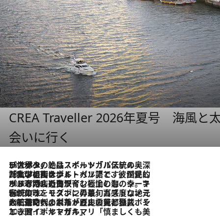
CREA Traveller 2026年夏号
会いに行く
2026.8.8
リスボンの絶品スイーツ「パステル・デ・ナタ」とは？ポルトガル伝統の奥深い世界へ
2026.7.27
「私の祖国はポルトガル語です」国民的詩人フェルナンド・ペソアと、彼が愛した文学の街を歩く
2026.7.26
ポルトガル近海が育む極上の海の幸。キリリと冷えた白ワインと愉しむ、シーフード専門店の贅沢
2026.7.22
伝統の味をモダンに昇華。高感度な地元客が集う、リスボンの最旬ガストロノミー
2026.7.21
大航海時代の栄華から、震災、独裁、そして革命へ。ポルトガル・首都リスボンの石畳に刻まれた「歴史の光と影」
2026.7.13
エッセイ・ヤマザキマリ「慎ましくも美しき国 ポルトガル」