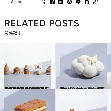
Share
RELATED POSTS
関連記事
2022.11.16
東京の名物「モンブラン」5選 スイーツ芸人・スイーツなかのが厳選 モンブラン好きも唸る逸品集めました
グルメ
2023.12.19
スイーツなかのが心を鷲掴みにされた シェフの渾身作「白いケーキ」5選 クリスマスや一年の〆スイーツに！
グルメ