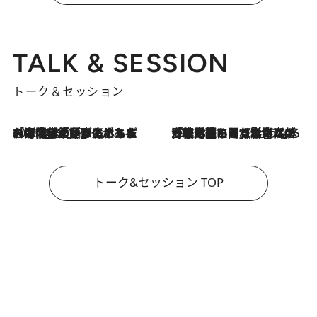
TALK & SESSION
トーク＆セッション
2026.8.3
「今後値上げがあるとすれば…」「リスクがあるのは今年の冬」エネルギー専門家が語る、ホルムズ海峡封鎖が家庭にもたらす“ある心配”
2026.8.3
「住宅建てられない…」「サーチャージ料の高値が続いている」ホルムズ海峡封鎖による影響はいつまで続く？《エネルギー専門家に聞く“どうなる日本の暮らし”》
トーク&セッション TOP