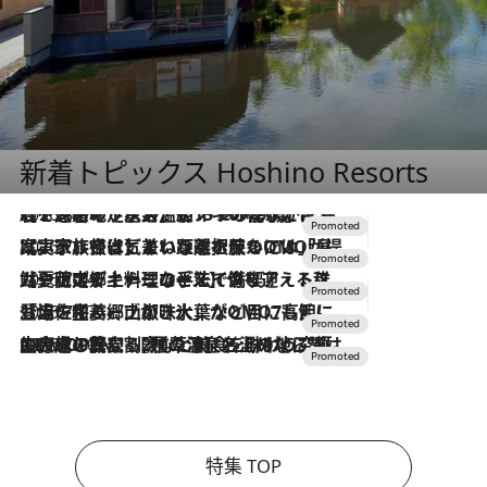
新着トピックス Hoshino Resorts
2026.8.7
【トンボの足水浴】ヒノキの香りに包まれて涼感マックス！約13℃の湧水かけ流しを避暑地「星野温泉 トンボの湯」で体験
2026.7.31
【ホテル帰省】という選択肢をOMOが提案。家族とほどよい距離を保つには「昼は実家、夜は気兼ねなくホテルで！」
2026.7.24
【夏限定ディナーコース】旬を迎える稚鮎や花ズッキーニなどをイタリア・トスカーナの郷土料理の手法で満喫！
2026.7.17
「土佐和ハーブかき氷」がOMO7高知に登場！生姜、山椒、大葉など目にも舌にも涼を呼ぶ郷土の味
2026.7.10
NEW OPEN！【界 草津】名湯の地に誕生。趣の異なる2種の温泉と上州ならではの会席・蕎麦割烹など美食を味わう究極の癒やし旅
特集 TOP