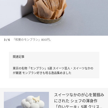
3 / 6
「和栗のモンブラン」800円。
関連記事
東京の名物「モンブラン」5選 スイーツ芸人・スイーツなかの
が厳選 モンブラン好きも唸る逸品集めました
スイーツなかのが心を鷲掴み
にされた シェフの渾身作
「白いケーキ」5選 クリスマ