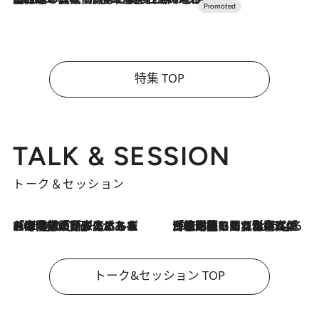
特集 TOP
TALK & SESSION
トーク＆セッション
2026.8.3
「今後値上げがあるとすれば…」「リスクがあるのは今年の冬」エネルギー専門家が語る、ホルムズ海峡封鎖が家庭にもたらす“ある心配”
2026.8.3
「住宅建てられない…」「サーチャージ料の高値が続いている」ホルムズ海峡封鎖による影響はいつまで続く？《エネルギー専門家に聞く“どうなる日本の暮らし”》
トーク&セッション TOP