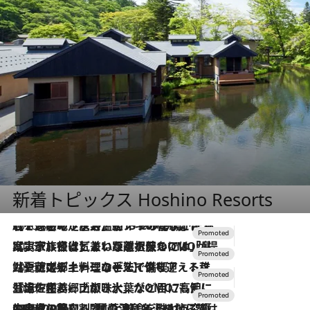
新着トピックス Hoshino Resorts
2026.8.7
【トンボの足水浴】ヒノキの香りに包まれて涼感マックス！約13℃の湧水かけ流しを避暑地「星野温泉 トンボの湯」で体験
2026.7.31
【ホテル帰省】という選択肢をOMOが提案。家族とほどよい距離を保つには「昼は実家、夜は気兼ねなくホテルで！」
2026.7.24
【夏限定ディナーコース】旬を迎える稚鮎や花ズッキーニなどをイタリア・トスカーナの郷土料理の手法で満喫！
2026.7.17
「土佐和ハーブかき氷」がOMO7高知に登場！生姜、山椒、大葉など目にも舌にも涼を呼ぶ郷土の味
2026.7.10
NEW OPEN！【界 草津】名湯の地に誕生。趣の異なる2種の温泉と上州ならではの会席・蕎麦割烹など美食を味わう究極の癒やし旅