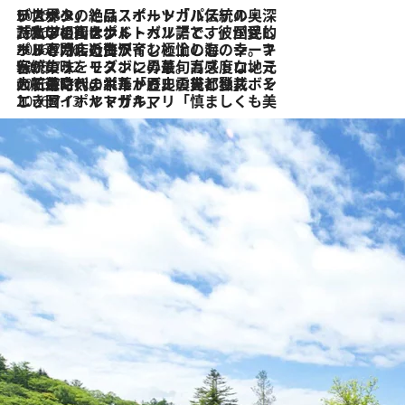
2026.8.8
リスボンの絶品スイーツ「パステル・デ・ナタ」とは？ポルトガル伝統の奥深い世界へ
2026.7.27
「私の祖国はポルトガル語です」国民的詩人フェルナンド・ペソアと、彼が愛した文学の街を歩く
2026.7.26
ポルトガル近海が育む極上の海の幸。キリリと冷えた白ワインと愉しむ、シーフード専門店の贅沢
2026.7.22
伝統の味をモダンに昇華。高感度な地元客が集う、リスボンの最旬ガストロノミー
2026.7.21
大航海時代の栄華から、震災、独裁、そして革命へ。ポルトガル・首都リスボンの石畳に刻まれた「歴史の光と影」
2026.7.13
エッセイ・ヤマザキマリ「慎ましくも美しき国 ポルトガル」