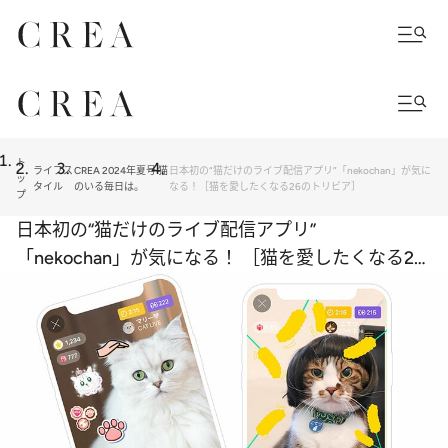
ト
ライフス
CREA 2024年夏号 猫
日本初の“猫だけのライブ配信アプリ”「nekochan」が気に
ッ
タイル
のいる毎日は。
なる！［猫を愛したくなる26のトリビア］
プ
日本初の“猫だけのライブ配信アプリ”
「nekochan」が気になる！ ［猫を愛したくなる26
のトリビア］