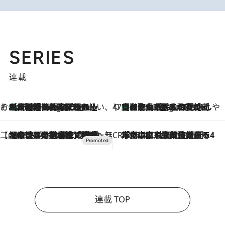
SERIES
連載
そおだよおこの関西おいしい、おやつ紀行
［大阪府箕面市］一皿一皿目の前で仕上げられる、料理を巧みに組み込んだアシェットデセールコース「ミチル アシェット デセール（Michiru assiette dessert）」
4 Hours Ago
47都道府県の手みやげ ひんやりスイーツで夏を満喫
【和歌山県】この夏絶対食べたい 冷やしておいしいおやつ3選 みかんがごろっと丸ごと入ったジュレ
4 Hours Ago
【CREA×星野リゾート】唯一無二。癒しと発見が待つ場所へ
2026.8.7
【トンボの足水浴】ヒノキの香りに包まれて涼感マックス！約13℃の湧水かけ流しを避暑地「星野温泉 トンボの湯」で体験
CREA'S CHOICE
2026.8.7
「立川にも歌舞伎があるんだよ」 片岡仁左衛門・市川中車ら豪華座組みで4年目の立川立飛歌舞伎へ
連載 TOP