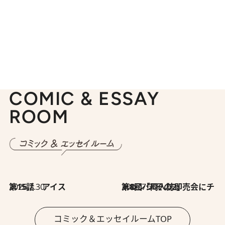
COMIC & ESSAY
ROOM
2026.7.30
第15話 アイス
2026.7.30
第8回「同人誌即売会にチャレンジ その2」
コミック＆エッセイルームTOP