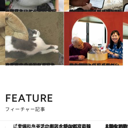
2024.7.19
社会現象になった猫「たま駅長」 あの和歌山電鐵の現在は…？
ライフスタイル
2024.7.11
愛猫の健康はAIで守る時代！いま注目の「3種の神器」とは？［猫を愛したくなる26のトリビア］
ライフスタイル
2024.7.14
容器に合わせて形を変える…猫の「液体化」現象の真実は？［猫を愛したくなる26のトリビア］
ライフスタイル
2024.6.7
岩合光昭と角田光代が、初の対談。「猫のかわいさの“後ろ”にあるものを写し留めたい」「猫は、使者」
カルチャー
FEATURE
フィーチャー記事
【銀座で出合う最旬美容】美髪ケアや上質な眠り…セルフケアのアップデートから、特別な名入れギフトまで。大人のための「ReFa GINZA」クルーズ