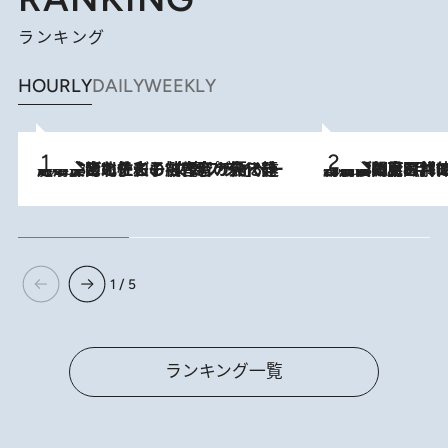
ランキング
HOURLY
DAILY
WEEKLY
2026.8.3
《「文士の子ども被害者の会」発足！》阿川佐和子（72）が語る遠藤周作に北杜夫、劇作家・矢代静一の子どもたちの“文豪プライベート事件簿”
2026.8.8
「最後に見られてよかった」上野動物園の東園パンダ舎が解体前に特別公開。8月16日まで延長されたパネル展と共に辿る“半世紀”のパンダ飼育《解体工事の図面あり》
1 / 5
ランキング一覧