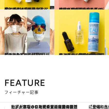
2024.5.26
今年こそは紫外線による ヘアダメージを徹底回避！ 美髪を守るヘアケアアイテム
ビューティ＆ヘルス
2024.5.19
ゆらぎ肌の乾燥＆肌荒れ対策に 世界売上No.1、新感覚のバーム、ロングセラークリームを投入！
ビューティ＆ヘルス
2024.4.21
たったの2ステップで目がぱっちりすると話題の「まぶたどっこいしょ」とは？
ビューティ＆ヘルス
2024.5.12
エアコン、季節の変わり目… 日中の乾燥対策に使う アイテムは“＋α”を意識せよ！
ビューティ＆ヘルス
FEATURE
フィーチャー記事
「土佐和ハーブかき氷」がOMO7高知に登場！生姜、山椒、大葉など目にも舌にも涼を呼ぶ郷土の味
【銀座で出合う最旬美容】美髪ケアや上質な眠