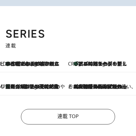
SERIES
連載
ビューティいいもの集め EDITORS' BEST
35℃超えの日の夜、枕にひと吹き！ BAUMのルームスプレーが、ひのきの香りで心まで解きほぐす
5 Hours Ago
CREA'S CHOICE
「眠る時刻をセットする」——眠りの前を整える、バルミューダの新しいアプローチ
5 Hours Ago
47都道府県の手みやげ ひんやりスイーツで夏を満喫
【岡山県】この夏絶対食べたい 冷やしておいしいおやつ3選 フルーツが主役のプリンやアイスが勢揃い
5 Hours Ago
そおだよおこの関西おいしい、おやつ紀行
2026.8.9
［大阪府箕面市］一皿一皿目の前で仕上げられる、料理を巧みに組み込んだアシェットデセールコース「ミチル アシェット デセール（Michiru assiette dessert）」
連載 TOP