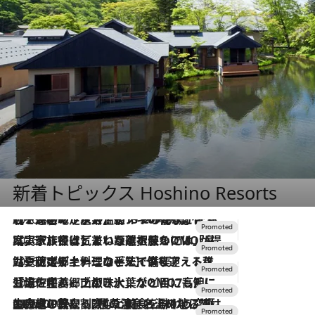
新着トピックス Hoshino Resorts
2026.8.7
【トンボの足水浴】ヒノキの香りに包まれて涼感マックス！約13℃の湧水かけ流しを避暑地「星野温泉 トンボの湯」で体験
2026.7.31
【ホテル帰省】という選択肢をOMOが提案。家族とほどよい距離を保つには「昼は実家、夜は気兼ねなくホテルで！」
2026.7.24
【夏限定ディナーコース】旬を迎える稚鮎や花ズッキーニなどをイタリア・トスカーナの郷土料理の手法で満喫！
2026.7.17
「土佐和ハーブかき氷」がOMO7高知に登場！生姜、山椒、大葉など目にも舌にも涼を呼ぶ郷土の味
2026.7.10
NEW OPEN！【界 草津】名湯の地に誕生。趣の異なる2種の温泉と上州ならではの会席・蕎麦割烹など美食を味わう究極の癒やし旅