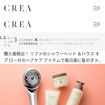
ト
ビューテ
にらさわあきこの
購入者続出！ リファのシャワーヘッド ＆ハウス オブ ロー
ッ
ィ＆ヘル
日々是実践美容道
ゼのヘアケア アイテムで毎日楽に髪のダメージ対策
プ
ス
購入者続出！ リファのシャワーヘッド ＆ハウス オ
ブ ローゼのヘアケア アイテムで毎日楽に髪のダメ
ージ対策