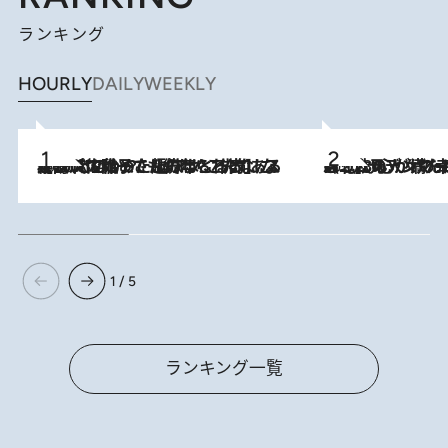
ランキング
HOURLY
DAILY
WEEKLY
2026.8.5
【阿川佐和子さんの年とる力】なぜ70代で始めた趣味は“こんなに楽しい”のか？ ピアノ、俳句…スランプに陥っても続けられる“ある秘訣”とは
2026.8.8
《北欧の人々の幸福度が高いのは…》元デンマーク親善大使が出会った“心が満たされる暮らし”「いいかげんにヒュッゲしなさい！」
1 / 5
ランキング一覧