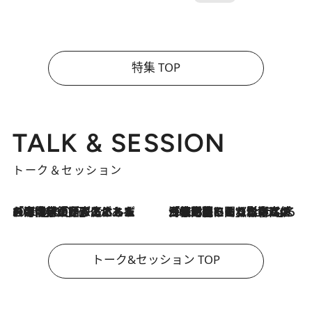
特集 TOP
TALK & SESSION
トーク＆セッション
2026.8.3
「今後値上げがあるとすれば…」「リスクがあるのは今年の冬」エネルギー専門家が語る、ホルムズ海峡封鎖が家庭にもたらす“ある心配”
2026.8.3
「住宅建てられない…」「サーチャージ料の高値が続いている」ホルムズ海峡封鎖による影響はいつまで続く？《エネルギー専門家に聞く“どうなる日本の暮らし”》
トーク&セッション TOP