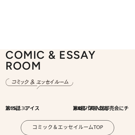
COMIC & ESSAY
ROOM
2026.7.30
第15話 アイス
2026.7.30
第8回「同人誌即売会にチャレンジ その2」
コミック＆エッセイルームTOP