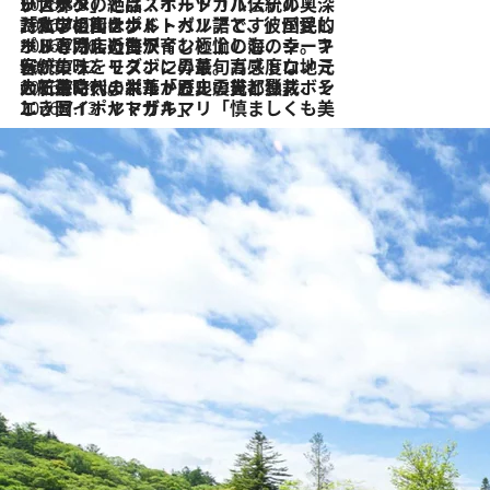
2026.8.8
リスボンの絶品スイーツ「パステル・デ・ナタ」とは？ポルトガル伝統の奥深い世界へ
2026.7.27
「私の祖国はポルトガル語です」国民的詩人フェルナンド・ペソアと、彼が愛した文学の街を歩く
2026.7.26
ポルトガル近海が育む極上の海の幸。キリリと冷えた白ワインと愉しむ、シーフード専門店の贅沢
2026.7.22
伝統の味をモダンに昇華。高感度な地元客が集う、リスボンの最旬ガストロノミー
2026.7.21
大航海時代の栄華から、震災、独裁、そして革命へ。ポルトガル・首都リスボンの石畳に刻まれた「歴史の光と影」
2026.7.13
エッセイ・ヤマザキマリ「慎ましくも美しき国 ポルトガル」