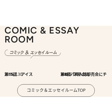
COMIC & ESSAY
ROOM
2026.7.30
第15話 アイス
2026.7.30
第8回「同人誌即売会にチャレンジ その2」
コミック＆エッセイルームTOP