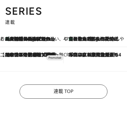
SERIES
連載
そおだよおこの関西おいしい、おやつ紀行
［大阪府箕面市］一皿一皿目の前で仕上げられる、料理を巧みに組み込んだアシェットデセールコース「ミチル アシェット デセール（Michiru assiette dessert）」
8 Hours Ago
47都道府県の手みやげ ひんやりスイーツで夏を満喫
【和歌山県】この夏絶対食べたい 冷やしておいしいおやつ3選 みかんがごろっと丸ごと入ったジュレ
8 Hours Ago
【CREA×星野リゾート】唯一無二。癒しと発見が待つ場所へ
2026.8.7
【トンボの足水浴】ヒノキの香りに包まれて涼感マックス！約13℃の湧水かけ流しを避暑地「星野温泉 トンボの湯」で体験
CREA'S CHOICE
2026.8.7
「立川にも歌舞伎があるんだよ」 片岡仁左衛門・市川中車ら豪華座組みで4年目の立川立飛歌舞伎へ
連載 TOP