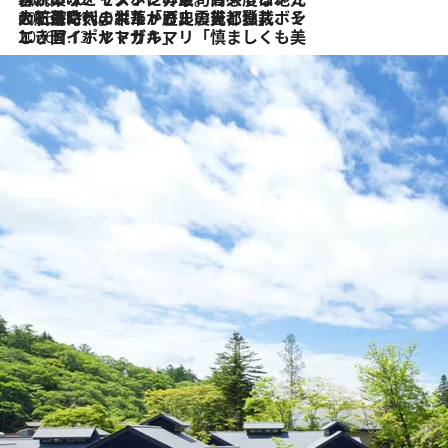
2026.7.21
大航海時代の栄華から、震災、独裁、そして革命へ。ポルトガル・首都リスボンの石畳に刻まれた「歴史の光と影」
2026.7.13
エッセイ・ヤマザキマリ「慎ましくも美しき国 ポルトガル」