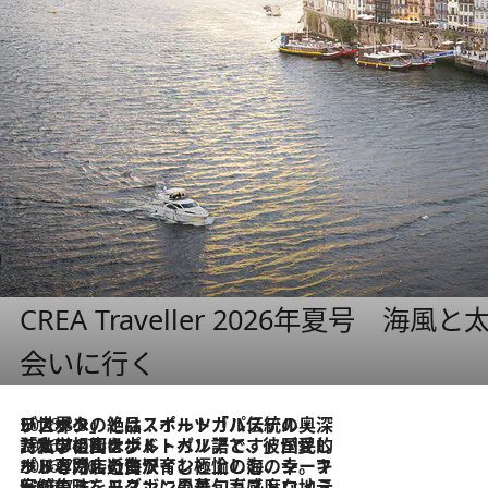
CREA Traveller 2026年夏号
会いに行く
2026.8.8
リスボンの絶品スイーツ「パステル・デ・ナタ」とは？ポルトガル伝統の奥深い世界へ
2026.7.27
「私の祖国はポルトガル語です」国民的詩人フェルナンド・ペソアと、彼が愛した文学の街を歩く
2026.7.26
ポルトガル近海が育む極上の海の幸。キリリと冷えた白ワインと愉しむ、シーフード専門店の贅沢
2026.7.22
伝統の味をモダンに昇華。高感度な地元客が集う、リスボンの最旬ガストロノミー