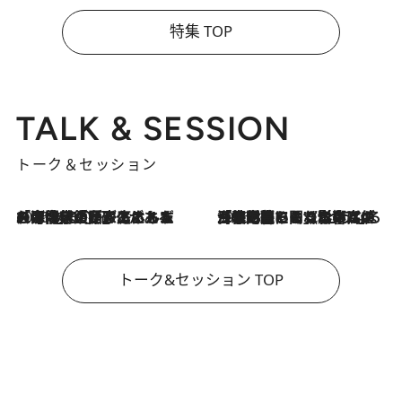
特集 TOP
TALK & SESSION
トーク＆セッション
2026.8.3
「今後値上げがあるとすれば…」「リスクがあるのは今年の冬」エネルギー専門家が語る、ホルムズ海峡封鎖が家庭にもたらす“ある心配”
2026.8.3
「住宅建てられない…」「サーチャージ料の高値が続いている」ホルムズ海峡封鎖による影響はいつまで続く？《エネルギー専門家に聞く“どうなる日本の暮らし”》
トーク&セッション TOP