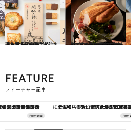
2023.4.25
大人気「新千歳空港」で選ぶ 北海道の魅力が詰まった手土産10品
旅＆お出かけ
2023.2.5
丸ごと1羽ほろほろ鳥他、肉6選！ 寒い季節は集まって盛り上がる、 ごちそうお取り寄せ肉はいかが
グルメ
FEATURE
フィーチャー記事
「土佐和ハーブかき氷」がOMO7高知に登場！生姜、山椒、大葉など目にも舌にも涼を呼ぶ郷土の味