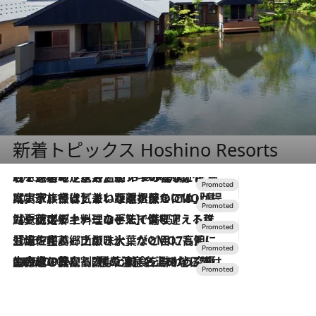
新着トピックス Hoshino Resorts
2026.8.7
【トンボの足水浴】ヒノキの香りに包まれて涼感マックス！約13℃の湧水かけ流しを避暑地「星野温泉 トンボの湯」で体験
2026.7.31
【ホテル帰省】という選択肢をOMOが提案。家族とほどよい距離を保つには「昼は実家、夜は気兼ねなくホテルで！」
2026.7.24
【夏限定ディナーコース】旬を迎える稚鮎や花ズッキーニなどをイタリア・トスカーナの郷土料理の手法で満喫！
2026.7.17
「土佐和ハーブかき氷」がOMO7高知に登場！生姜、山椒、大葉など目にも舌にも涼を呼ぶ郷土の味
2026.7.10
NEW OPEN！【界 草津】名湯の地に誕生。趣の異なる2種の温泉と上州ならではの会席・蕎麦割烹など美食を味わう究極の癒やし旅