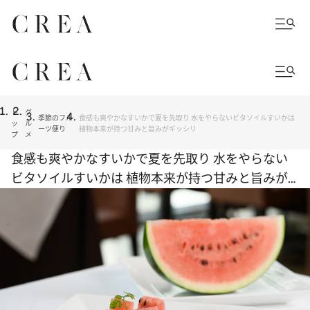
ト
グ
季節のフル
食感も爽やかなすいかで夏を先取り 水をやらないビタソイルすいかは
ッ
ル
ーツ便り
植物本来が持つ甘みと旨みがギッシリ
プ
メ
食感も爽やかなすいかで夏を先取り 水をやらない
ビタソイルすいかは 植物本来が持つ甘みと旨みが
ギッシリ