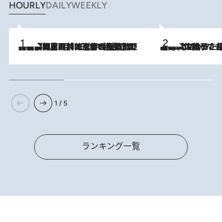
HOURLY
DAILY
WEEKLY
2026.8.8
「最後に見られてよかった」上野動物園の東園パンダ舎が解体前に特別公開。8月16日まで延長されたパネル展と共に辿る“半世紀”のパンダ飼育《解体工事の図面あり》
2026.8.5
【阿川佐和子さんの年とる力】なぜ70代で始めた趣味は“こんなに楽しい”のか？ ピアノ、俳句…スランプに陥っても続けられる“ある秘訣”とは
1 / 5
ランキング一覧