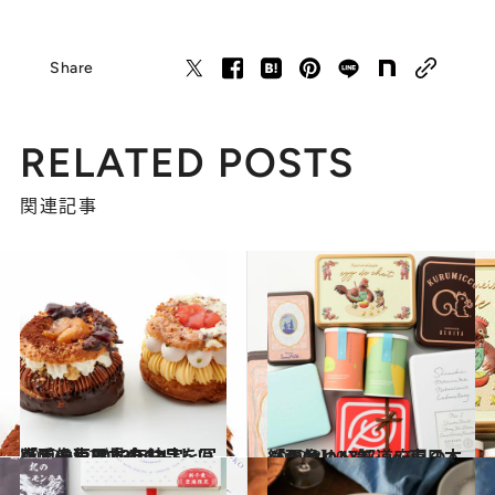
Share
RELATED POSTS
関連記事
2022.12.23
【画像】2023年決定版！ 東日本のおいしい「手みやげ」全63品を写真で一気に見る！
グルメ
2022.3.10
【画像】47都道府県の「かわいい缶」～東日本総まとめ～
グルメ