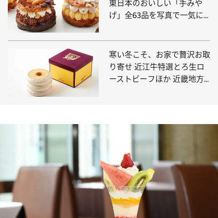
東日本のおいしい「手みや
げ」全63品を写真で一気に
見る！
寒い冬こそ、お家で贅沢お取
り寄せ 近江牛特選とろ生ロ
ーストビーフほか 近畿地方
の老舗の美味7品が勢揃い！