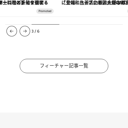
「土佐和ハーブかき氷」がOMO7高知に登場！生姜、山椒、大葉など目にも舌にも涼を呼ぶ郷土の味
【銀座で出合う最旬美容】美髪ケアや上質な眠
3
/
6
フィーチャー記事一覧