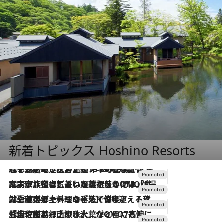
新着トピックス Hoshino Resorts
2026.8.7
【トンボの足水浴】ヒノキの香りに包まれて涼感マックス！約13℃の湧水かけ流しを避暑地「星野温泉 トンボの湯」で体験
2026.7.31
【ホテル帰省】という選択肢をOMOが提案。家族とほどよい距離を保つには「昼は実家、夜は気兼ねなくホテルで！」
2026.7.24
【夏限定ディナーコース】旬を迎える稚鮎や花ズッキーニなどをイタリア・トスカーナの郷土料理の手法で満喫！
2026.7.17
「土佐和ハーブかき氷」がOMO7高知に登場！生姜、山椒、大葉など目にも舌にも涼を呼ぶ郷土の味