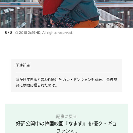
8 / 8
© 2018 2x19HD. All rights reserved.
関連記事
顔が良すぎると言われ続けた カン・ドンウォンも41歳。 是枝監
督に執拗に撮られたのは…
記事に戻る
好評公開中の韓国映画『なまず』 俳優ク・ギョ
ファン×...