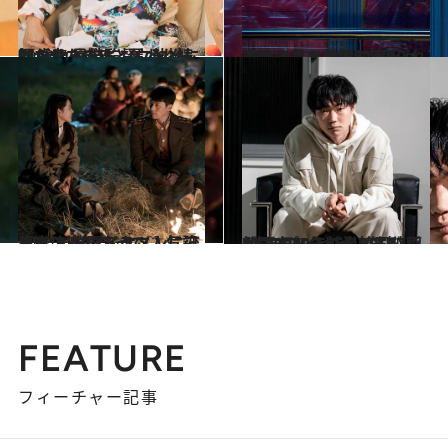
2022.7.2
顔が良すぎると言われ続けた カン・ドンウォンも41歳。 是枝監督に執拗に撮られたのは…
カルチャー
2022.1.27
洗練された骨太な演出が光る…！ Netflixで観られるおすすめ韓国映画
カルチャー
2020.8.15
発表！ 韓国ドラマ人気記事ベスト10 イケメンに恋して泣いて笑って♡
カルチャー
2022.5.3
韓国エンタメ通・笠松 将が お気に入りの韓国映画5本をプレゼン！ ――2022年前半BEST7
カルチャー
FEATURE
フィーチャー記事