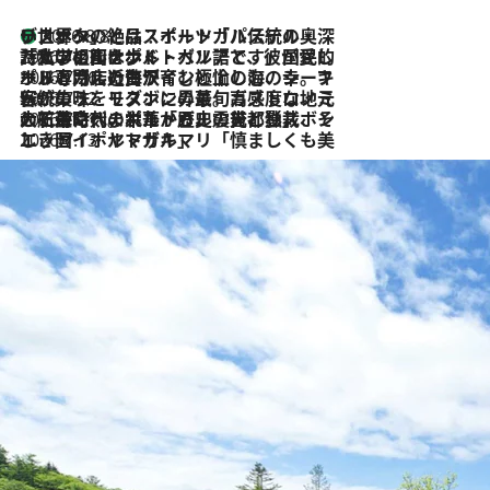
リスボンの絶品スイーツ「パステル・デ・ナタ」とは？ポルトガル伝統の奥深い世界へ
2026.8.8
2026.7.27
「私の祖国はポルトガル語です」国民的詩人フェルナンド・ペソアと、彼が愛した文学の街を歩く
2026.7.26
ポルトガル近海が育む極上の海の幸。キリリと冷えた白ワインと愉しむ、シーフード専門店の贅沢
2026.7.22
伝統の味をモダンに昇華。高感度な地元客が集う、リスボンの最旬ガストロノミー
2026.7.21
大航海時代の栄華から、震災、独裁、そして革命へ。ポルトガル・首都リスボンの石畳に刻まれた「歴史の光と影」
2026.7.13
エッセイ・ヤマザキマリ「慎ましくも美しき国 ポルトガル」