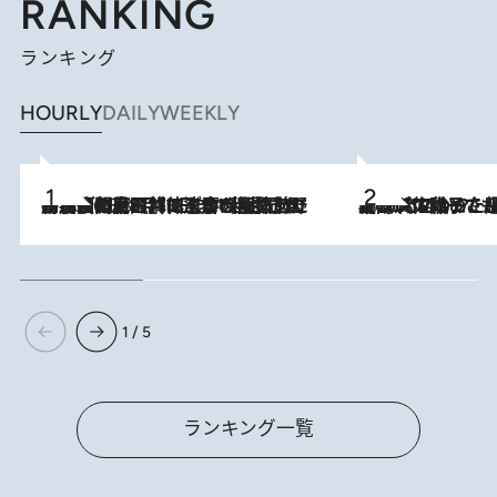
RANKING
ランキング
HOURLY
DAILY
WEEKLY
「最後に見られてよかった」上野動物園の東園パンダ舎が解体前に特別公開。8月16日まで延長されたパネル展と共に辿る“半世紀”のパンダ飼育《解体工事の図面あり》
2026.8.8
2026.8.5
【阿川佐和子さんの年とる力】なぜ70代で始めた趣味は“こんなに楽しい”のか？ ピアノ、俳句…スランプに陥っても続けられる“ある秘訣”とは
1 / 5
ランキング一覧