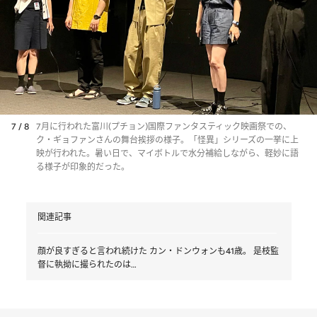
7 / 8
7月に行われた富川(プチョン)国際ファンタスティック映画祭での、
ク・ギョファンさんの舞台挨拶の様子。「怪異」シリーズの一挙に上
映が行われた。暑い日で、マイボトルで水分補給しながら、軽妙に語
る様子が印象的だった。
関連記事
顔が良すぎると言われ続けた カン・ドンウォンも41歳。 是枝監
督に執拗に撮られたのは…