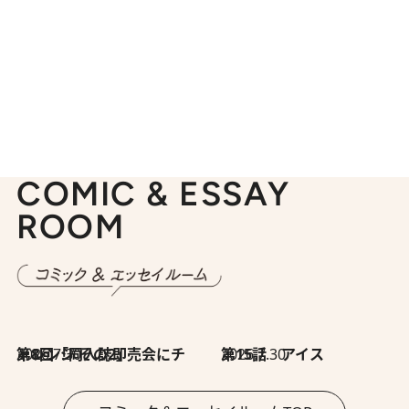
COMIC & ESSAY
ROOM
2026.7.30
第8回「同人誌即売会にチャレンジ その2」
2026.7.30
第15話 アイス