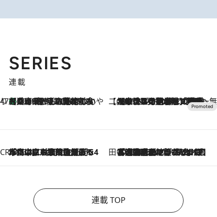
SERIES
連載
47都道府県の手みやげ ひんやりスイーツで夏を満喫
【兵庫県】この夏絶対食べたい 冷やしておいしいおやつ3選 淡路島の恵みをジェラートに集約
2026.8.8
【CREA×星野リゾート】唯一無二。癒しと発見が待つ場所へ
2026.8.7
【トンボの足水浴】ヒノキの香りに包まれて涼感マックス！約13℃の湧水かけ流しを避暑地「星野温泉 トンボの湯」で体験
CREA'S CHOICE
2026.8.7
「立川にも歌舞伎があるんだよ」 片岡仁左衛門・市川中車ら豪華座組みで4年目の立川立飛歌舞伎へ
田中稲の勝手に再ブーム
2026.8.7
「湘南乃風に憧れて」観客大盛上がりの“タオル回し”に、ラッパー顔負けの高速歌唱まで…さだまさし（74）のアグレッシブすぎる現在地
連載 TOP