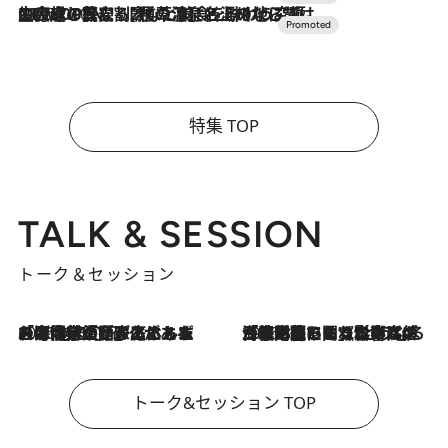
2026.7.10
NEW OPEN！【界 草津】名湯の地に誕生。趣の異なる2種の温泉と上州ならではの会席・蕎麦割烹など美食を味わう究極の癒やし旅
特集 TOP
TALK & SESSION
トーク＆セッション
2026.8.3
「今後値上げがあるとすれば…」「リスクがあるのは今年の冬」エネルギー専門家が語る、ホルムズ海峡封鎖が家庭にもたらす“ある心配”
2026.8.3
「住宅建てられない…」「サーチャージ料の高値が続いている」ホルムズ海峡封鎖による影響はいつまで続く？《エネルギー専門家に聞く“どうなる日本の暮らし”》
トーク&セッション TOP