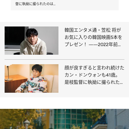
督に執拗に撮られたのは…
韓国エンタメ通・笠松 将が
お気に入りの韓国映画5本を
プレゼン！ ――2022年前半
BEST7
顔が良すぎると言われ続けた
カン・ドンウォンも41歳。
是枝監督に執拗に撮られたの
は…