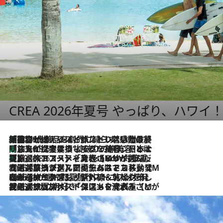
CREA 2026年夏号 やっぱり、ハワイ
「荷物が増えるほど旅ストレスは増す」美容ジャーナリストがたどり着いた最終結論。“化粧品を劇的に減らす”感動の凝縮美容とは
2026.8.6
「旅先には金髪ウィッグを持参」日本と同じメイクでは損してる!? 美容ジャーナリストが提案する“掟破りの旅美容”とは
2026.8.6
【厳選旅コスメ】「身軽さ＆UV対策重視！」ヘアアーティストshucoが選んだ夏旅ベストコスメを発表【Mサイズジップ】
2026.8.6
2026.8.5
【厳選旅コスメ】国内をあちこち移動する河井菜摘が選んだ夏旅ベストコスメ発表！「リラックスアイテムはマスト」【Mサイズジップ】
2026.8.4
【厳選旅コスメ】「紫外線＆乾燥対策しながらメイク感も！」ヘア＆メイクGeorgeが選んだ夏旅ベストコスメを発表！【Mサイズジップ】
2026.8.3
【厳選旅コスメ】「保湿もタイパ重視！」“サウナ好き”タレント清水みさとが愛用する夏旅ベストコスメを発表！【Mサイズジップ】