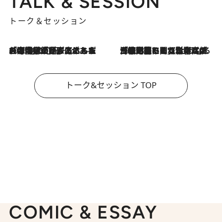
TALK & SESSION
トーク＆セッション
2026.8.3
「今後値上げがあるとすれば…」「リスクがあるのは今年の冬」エネルギー専門家が語る、ホルムズ海峡封鎖が家庭にもたらす“ある心配”
2026.8.3
「住宅建てられない…」「サーチャージ料の高値が続いている」ホルムズ海峡封鎖による影響はいつまで続く？《エネルギー専門家に聞く“どうなる日本の暮らし”》
トーク&セッション TOP
COMIC & ESSAY