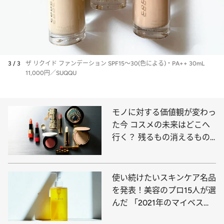
3 / 3
ザ リクイド ファンデーション SPF15～30(色による)・PA++ 30mL
11,000円／SUQQU
モノに対する価値観が変わっ
た今 コスメの未来はどこへ
行く？ 残るもの消えるもの
を齋藤 薫が追求
使い続けたいスキンケア名品
を発表！美容のプロ15人が選
んだ 「2021年のマイベスト
コスメ」