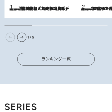
2026.8.5
【なぜ吉沢亮は「気配を消せる」のか？】興行収入208億の『国宝』を経て挑むミュージカル『ディア・エヴァン・ハンセン』。トップ俳優が舞台上でさらけ出した“孤独”とは
2026.8.5
【阿川佐和子さんの年とる力】なぜ70代で始めた趣味は“こんなに楽しい”のか？ ピアノ、俳句…スランプに陥っても続けられる“ある秘訣”とは
1 / 5
ランキング一覧
SERIES