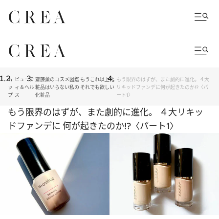
ト
ビューテ
齋藤薫のコスメ図鑑 もうこれ以上化
もう限界のはずが、また劇的に進化。４大
ッ
ィ＆ヘル
粧品はいらない私の それでも欲しい
リキッドファンデに何が起きたのか!?〈パ
プ
ス
化粧品
ート1〉
もう限界のはずが、また劇的に進化。 ４大リキッ
ドファンデに 何が起きたのか!?〈パート1〉