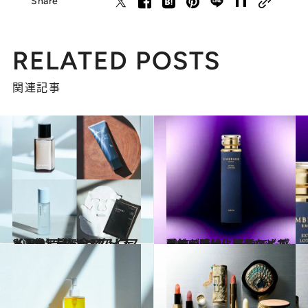
Share
RELATED POSTS
関連記事
2021.12.14
【画像】CREAベストコスメ 2021ランキング 【スキンケア篇】全27アイテム
ビューティ＆ヘルス
2022.2.3
感触が悪い化粧品などもう無い時代に それでも感動する感触。独断のベスト3
ビューティ＆ヘルス