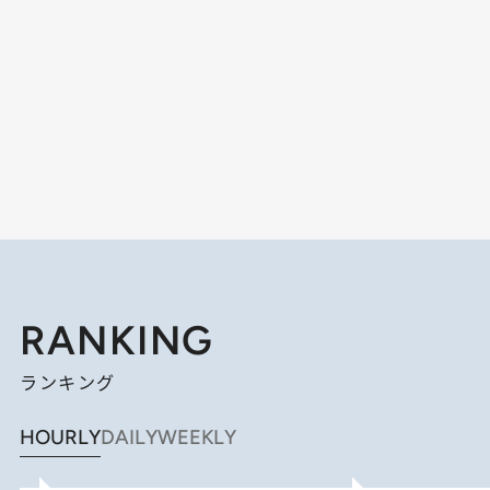
RANKING
ランキング
HOURLY
DAILY
WEEKLY