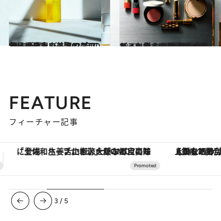
2021.12.12
使い続けたいスキンケア名品を発表！美容のプロ15人が選んだ 「2021年のマイベストコスメ」
ビューティ＆ヘルス
2022.1.2
モノに対する価値観が変わった今 コスメの未来はどこへ行く？ 残るもの消えるものを齋藤 薫が追求
ビューティ＆ヘルス
FEATURE
フィーチャー記事
【銀座で出合う最旬美容】美髪ケアや上質な眠り…セルフケアのアップデートから、特別な名入れギフトまで。大人のための「ReFa GINZA」クルーズ
ヴァシュロン・コンスタンタン
3
/
5