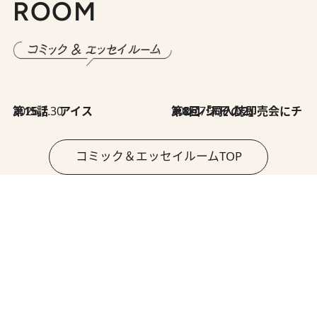
ROOM
2026.7.30
第15話 アイス
2026.7.30
第8回「同人誌即売会にチャレンジ その2」
コミック＆エッセイルームTOP