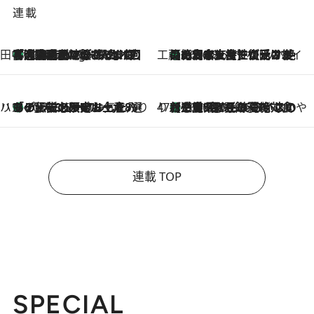
連載
田中稲の勝手に再ブーム
「湘南乃風に憧れて」観客大盛上がりの“タオル回し”に、ラッパー顔負けの高速歌唱まで…さだまさし（74）のアグレッシブすぎる現在地
4 Hours Ago
工藤まやのおもてなしハワイ
【ハワイ土産】ローカルの絶大な支持で復活！ 絶品の幻クッキー《元ファンの日本人女性が受け継いだ名店》
2026.8.6
ハワイ賢者 リサのお気に入りリスト
あの伝説の限定トートも！ リニューアルした「ディーン＆デルーカ ハワイ」で必須のお土産8選
2026.8.6
47都道府県の手みやげ ひんやりスイーツで夏を満喫
【三重県】この夏絶対食べたい 冷やしておいしいおやつ3選 お餅×アイスの新感覚スイーツ
2026.8.6
連載 TOP
SPECIAL