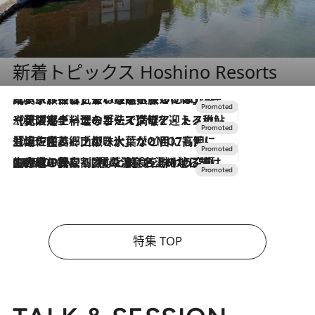
新着トピックス Hoshino Resorts
2026.7.31
【ホテル帰省】という選択肢をOMOが提案。家族とほどよい距離を保つには「昼は実家、夜は気兼ねなくホテルで！」
2026.7.24
【夏限定ディナーコース】旬を迎える稚鮎や花ズッキーニなどをイタリア・トスカーナの郷土料理の手法で満喫！
2026.7.17
「土佐和ハーブかき氷」がOMO7高知に登場！生姜、山椒、大葉など目にも舌にも涼を呼ぶ郷土の味
2026.7.10
NEW OPEN！【界 草津】名湯の地に誕生。趣の異なる2種の温泉と上州ならではの会席・蕎麦割烹など美食を味わう究極の癒やし旅
特集 TOP