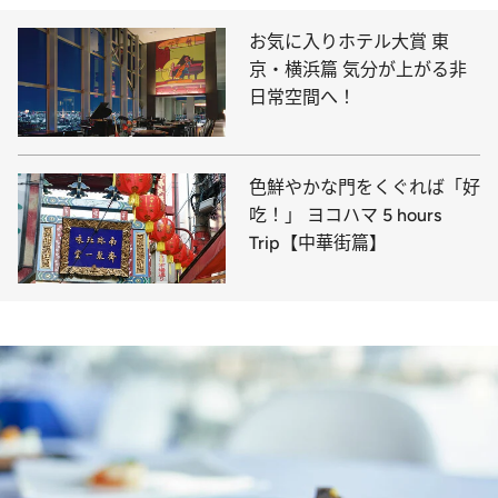
お気に入りホテル大賞 東
京・横浜篇 気分が上がる非
日常空間へ！
色鮮やかな門をくぐれば「好
吃！」 ヨコハマ 5 hours
Trip【中華街篇】