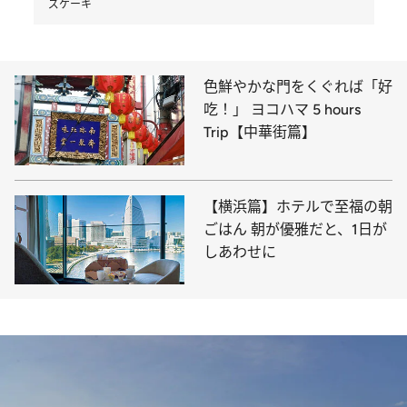
ズケーキ
色鮮やかな門をくぐれば「好
吃！」 ヨコハマ 5 hours
Trip【中華街篇】
【横浜篇】ホテルで至福の朝
ごはん 朝が優雅だと、1日が
しあわせに