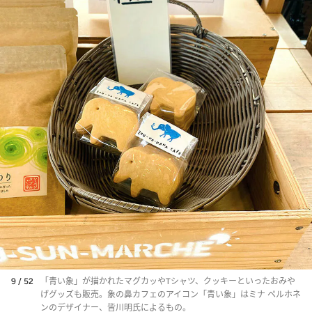
9 / 52
「青い象」が描かれたマグカッやTシャツ、クッキーといったおみや
げグッズも販売。象の鼻カフェのアイコン「青い象」はミナ ペルホネ
ンのデザイナー、皆川明氏によるもの。