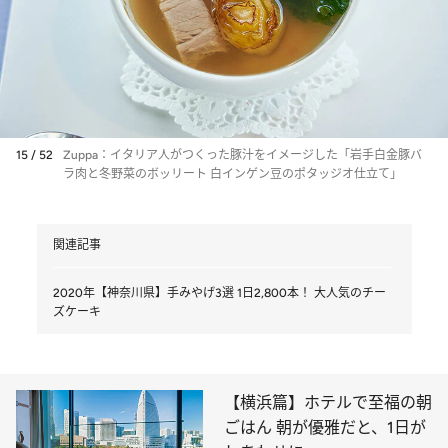
15 / 52
Zuppa：イタリア人がつくった豚汁をイメージした「岩手白金豚バ
ラ肉と冬野菜のボッリート 白インゲン豆のポタッジオ仕立て」
関連記事
2020年【神奈川県】手みやげ3選 1日2,800本！ 大人気のチー
ズケーキ
【横浜篇】ホテルで至福の朝
ごはん 朝が優雅だと、1日が