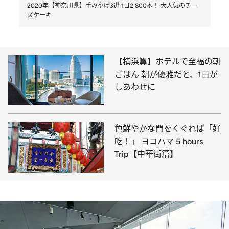
2020年【神奈川県】手みやげ3選 1日2,800本！ 大人気のチー
ズケーキ
【横浜篇】ホテルで至福の朝
ごはん 朝が優雅だと、1日が
しあわせに
色鮮やかな門をくぐれば「好
吃！」 ヨコハマ 5 hours
Trip【中華街篇】