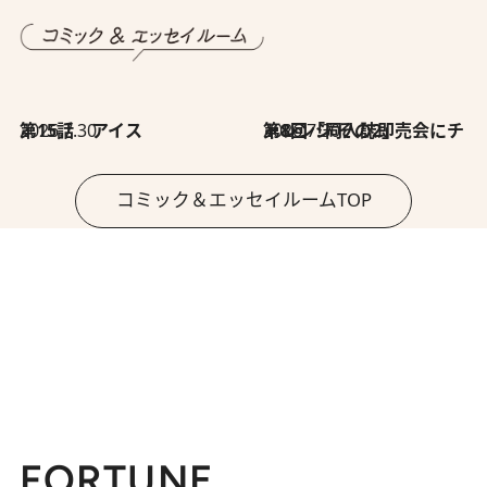
2026.7.30
第15話 アイス
2026.7.30
第8回「同人誌即売会にチャレンジ その2」
コミック＆エッセイルームTOP
FORTUNE