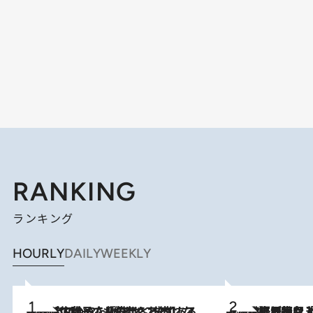
RANKING
ランキング
HOURLY
DAILY
WEEKLY
2026.8.5
【阿川佐和子さんの年とる力】なぜ70代で始めた趣味は“こんなに楽しい”のか？ ピアノ、俳句…スランプに陥っても続けられる“ある秘訣”とは
2026.8.5
【なぜ吉沢亮は「気配を消せる」のか？】興行収入208億の『国宝』を経て挑むミュージカル『ディア・エヴァン・ハンセン』。トップ俳優が舞台上でさらけ出した“孤独”とは