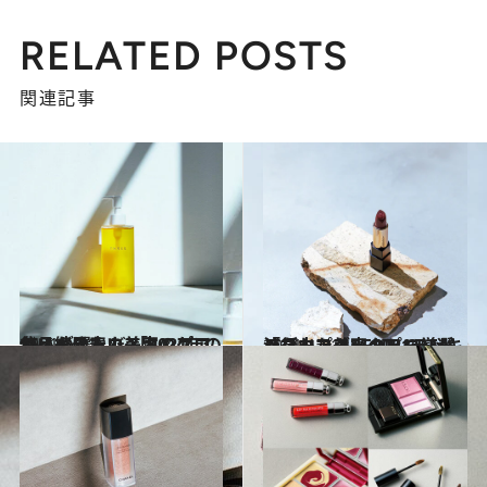
RELATED POSTS
関連記事
2021.12.12
使い続けたいスキンケア名品を発表！美容のプロ15人が選んだ 「2021年のマイベストコスメ」
ビューティ＆ヘルス
2021.12.12
こなれたダークトーンが流行中！美容のプロ厳選「リップ」BEST5 CREAベストコスメ 2021ランキング
ビューティ＆ヘルス