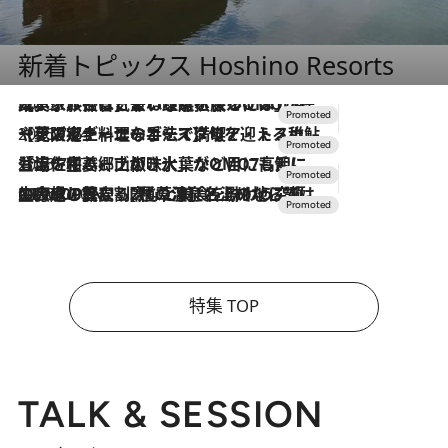
新着トピックス Hoshino Resorts
2026.7.31
【ホテル帰省】という選択肢をOMOが提案。家族とほどよい距離を保つには「昼は実家、夜は気兼ねなくホテルで！」
2026.7.24
【夏限定ディナーコース】旬を迎える稚鮎や花ズッキーニなどをイタリア・トスカーナの郷土料理の手法で満喫！
2026.7.17
「土佐和ハーブかき氷」がOMO7高知に登場！生姜、山椒、大葉など目にも舌にも涼を呼ぶ郷土の味
2026.7.10
NEW OPEN！【界 草津】名湯の地に誕生。趣の異なる2種の温泉と上州ならではの会席・蕎麦割烹など美食を味わう究極の癒やし旅
特集 TOP
TALK & SESSION