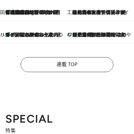
田中稲の勝手に再ブーム
「湘南乃風に憧れて」観客大盛上がりの“タオル回し”に、ラッパー顔負けの高速歌唱まで…さだまさし（74）のアグレッシブすぎる現在地
1 Hour Ago
工藤まやのおもてなしハワイ
【ハワイ土産】ローカルの絶大な支持で復活！ 絶品の幻クッキー《元ファンの日本人女性が受け継いだ名店》
2026.8.6
ハワイ賢者 リサのお気に入りリスト
あの伝説の限定トートも！ リニューアルした「ディーン＆デルーカ ハワイ」で必須のお土産8選
2026.8.6
47都道府県の手みやげ ひんやりスイーツで夏を満喫
【三重県】この夏絶対食べたい 冷やしておいしいおやつ3選 お餅×アイスの新感覚スイーツ
2026.8.6
連載 TOP
SPECIAL
特集