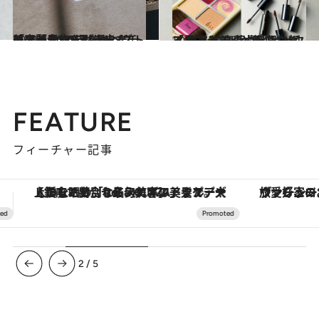
2021.12.12
肌の美しさを引き出すチークが豊作！CREAベストコスメ 2021ランキング 美容賢者17人が選んだ「チーク」5選
ビューティ＆ヘルス
2021.9.21
「見違えた」と感じさせる！ メイクの力を思い知る12品を 齋藤 薫がピックアップ
ビューティ＆ヘルス
FEATURE
フィーチャー記事
ヴァシュロン・コンスタンタン「オーヴァーシーズ・オートマティック」。旅愛好家のお気に入りコレクションから、ジェンダーレスな新作が登場
【夏限定ディナーコース】旬を迎
3
/
5