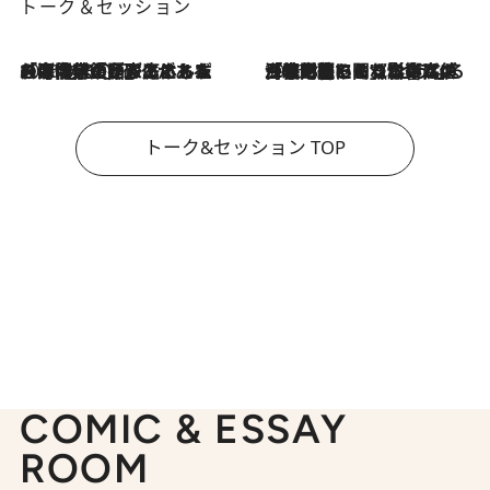
トーク＆セッション
2026.8.3
「今後値上げがあるとすれば…」「リスクがあるのは今年の冬」エネルギー専門家が語る、ホルムズ海峡封鎖が家庭にもたらす“ある心配”
2026.8.3
「住宅建てられない…」「サーチャージ料の高値が続いている」ホルムズ海峡封鎖による影響はいつまで続く？《エネルギー専門家に聞く“どうなる日本の暮らし”》
トーク&セッション TOP
COMIC & ESSAY
ROOM