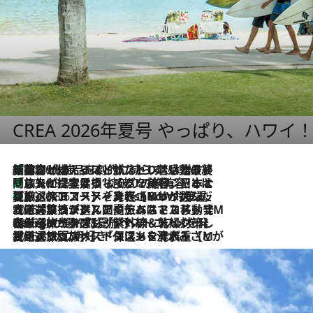
CREA 2026年夏号 やっぱり、ハワイ
「荷物が増えるほど旅ストレスは増す」美容ジャーナリストがたどり着いた最終結論。“化粧品を劇的に減らす”感動の凝縮美容とは
2026.8.6
「旅先には金髪ウィッグを持参」日本と同じメイクでは損してる!? 美容ジャーナリストが提案する“掟破りの旅美容”とは
2026.8.6
【厳選旅コスメ】「身軽さ＆UV対策重視！」ヘアアーティストshucoが選んだ夏旅ベストコスメを発表【Mサイズジップ】
2026.8.6
2026.8.5
【厳選旅コスメ】国内をあちこち移動する河井菜摘が選んだ夏旅ベストコスメ発表！「リラックスアイテムはマスト」【Mサイズジップ】
2026.8.4
【厳選旅コスメ】「紫外線＆乾燥対策しながらメイク感も！」ヘア＆メイクGeorgeが選んだ夏旅ベストコスメを発表！【Mサイズジップ】
2026.8.3
【厳選旅コスメ】「保湿もタイパ重視！」“サウナ好き”タレント清水みさとが愛用する夏旅ベストコスメを発表！【Mサイズジップ】