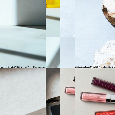
2021.12.12
こなれたダークトーンが流行中！美容のプロ厳選「リップ」B
ビューティ＆ヘル