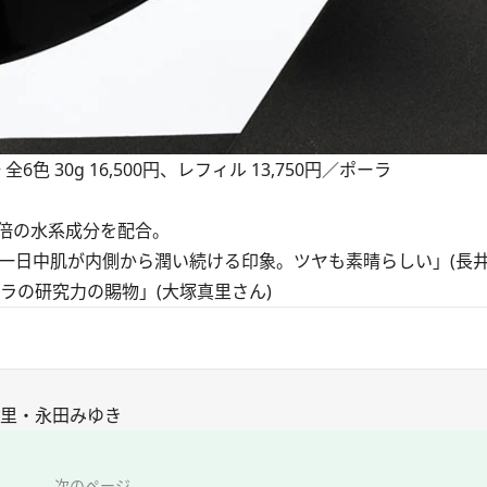
全6色 30g 16,500円、レフィル 13,750円／ポーラ
2倍の水系成分を配合。
一日中肌が内側から潤い続ける印象。ツヤも素晴らしい」(長井
ラの研究力の賜物」(大塚真里さん)
真里・永田みゆき
次のページ