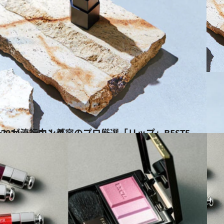
EST5 CREAベストコスメ 2021ランキング
ス