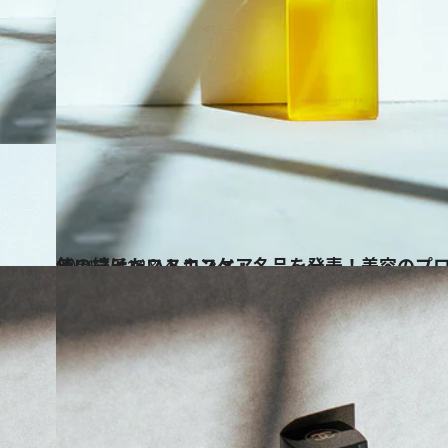
2021.12.12
使い続けたいスキンケア名品を発表！美容のプロ15人が選んだ 「2021年のマイベストコスメ」
ビューティ＆ヘルス