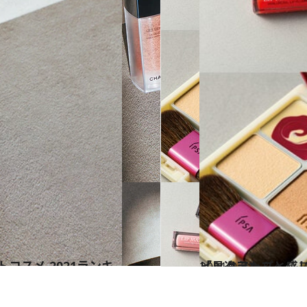
2021.9.21
「見違えた」と感じさせる！ メイクの力を思い知る12品を 齋藤 薫がピックアップ
ビューティ＆ヘル