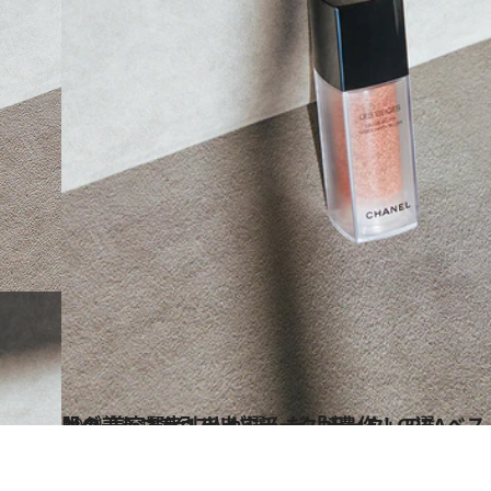
2021.12.12
肌の美しさを引き出すチークが豊作！CREAベストコスメ 2021ランキング 美容賢者17人が選んだ「チーク」5選
ビューティ＆ヘルス