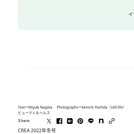
イ
Text＝Miyuki Nagata Photographs＝Kenichi Yoshida〈still life〉
ビューティ＆ヘルス
Share
CREA 2022年冬号