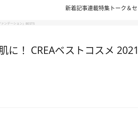
新着記事
連載
特集
トーク＆セ
ファンデーション」BEST5
に！ CREAベストコスメ 20