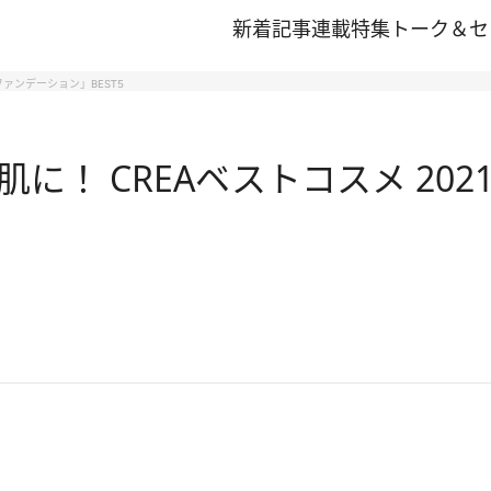
新着記事
連載
特集
トーク＆セ
ファンデーション」BEST5
に！ CREAベストコスメ 20