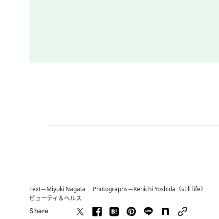
Text＝Miyuki Nagata Photographs＝Kenichi Yoshida〈still life〉
ビューティ＆ヘルス
Share