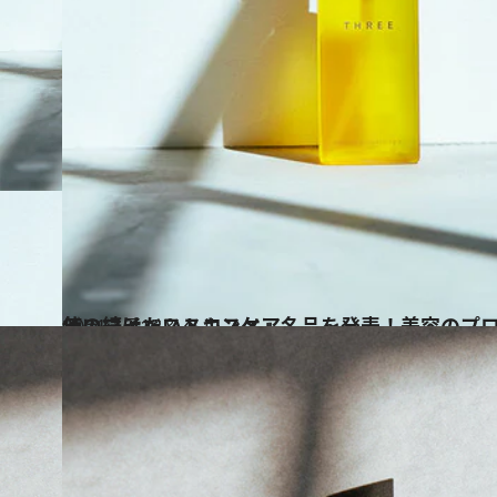
2021.12.12
使い続けたいスキンケア名品を発表！美容のプロ15人が選んだ 「2021年のマイベストコスメ」
ビューティ＆ヘルス