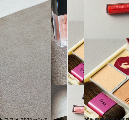
2021.9.21
「見違えた」と感じさせる！ メイクの力を思い知る12品を 齋藤 薫がピックアップ
ビューティ＆ヘル