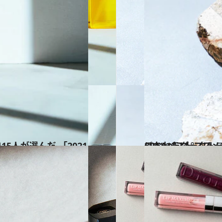
2021.12.12
こなれたダークトーンが流行中！美容のプロ厳選「リップ」B
ビューティ＆ヘル