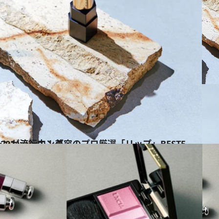
EST5 CREAベストコスメ 2021ランキング
ス