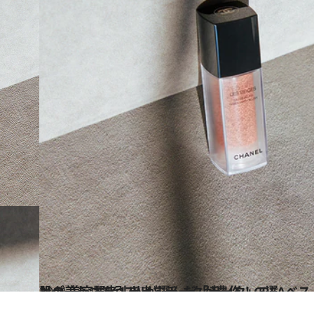
2021.12.12
肌の美しさを引き出すチークが豊作！CREAベストコスメ 2021ランキング 美容賢者17人が選んだ「チーク」5選
ビューティ＆ヘルス