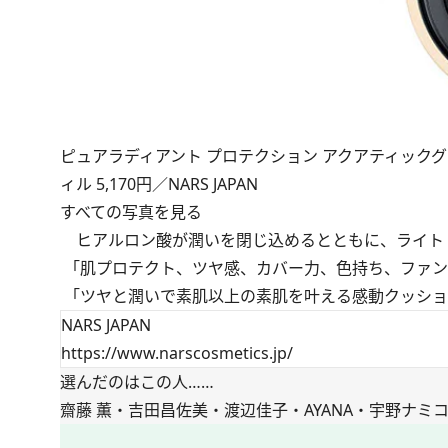
ピュアラディアント プロテクション アクアティックグロー ク
ィル 5,170円／NARS JAPAN
すべての写真を見る
ヒアルロン酸が潤いを閉じ込めるとともに、ライト
「肌プロテクト、ツヤ感、カバー力、色持ち、ファン
「ツヤと潤いで素肌以上の素肌を叶える感動クッション
NARS JAPAN
https://www.narscosmetics.jp/
選んだのはこの人……
齋藤 薫・吉田昌佐美・渡辺佳子・AYANA・宇野ナミ