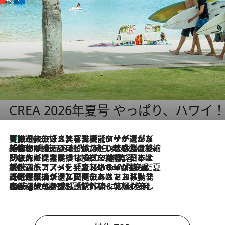
CREA 2026年夏号 やっぱり、ハワイ
【厳選旅コスメ】「多機能アイテムがメイン！」旅好き美容エディターが選んだ夏旅ベストコスメを発表【Mサイズジップ】
2026.8.7
2026.8.6
「荷物が増えるほど旅ストレスは増す」美容ジャーナリストがたどり着いた最終結論。“化粧品を劇的に減らす”感動の凝縮美容とは
2026.8.6
「旅先には金髪ウィッグを持参」日本と同じメイクでは損してる!? 美容ジャーナリストが提案する“掟破りの旅美容”とは
2026.8.6
【厳選旅コスメ】「身軽さ＆UV対策重視！」ヘアアーティストshucoが選んだ夏旅ベストコスメを発表【Mサイズジップ】
2026.8.5
【厳選旅コスメ】国内をあちこち移動する河井菜摘が選んだ夏旅ベストコスメ発表！「リラックスアイテムはマスト」【Mサイズジップ】
2026.8.4
【厳選旅コスメ】「紫外線＆乾燥対策しながらメイク感も！」ヘア＆メイクGeorgeが選んだ夏旅ベストコスメを発表！【Mサイズジップ】