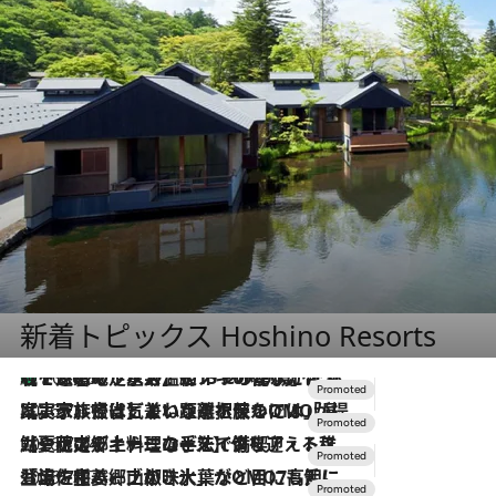
新着トピックス Hoshino Resorts
【トンボの足水浴】ヒノキの香りに包まれて涼感マックス！約13℃の湧水かけ流しを避暑地「星野温泉 トンボの湯」で体験
2026.8.7
2026.7.31
【ホテル帰省】という選択肢をOMOが提案。家族とほどよい距離を保つには「昼は実家、夜は気兼ねなくホテルで！」
2026.7.24
【夏限定ディナーコース】旬を迎える稚鮎や花ズッキーニなどをイタリア・トスカーナの郷土料理の手法で満喫！
2026.7.17
「土佐和ハーブかき氷」がOMO7高知に登場！生姜、山椒、大葉など目にも舌にも涼を呼ぶ郷土の味