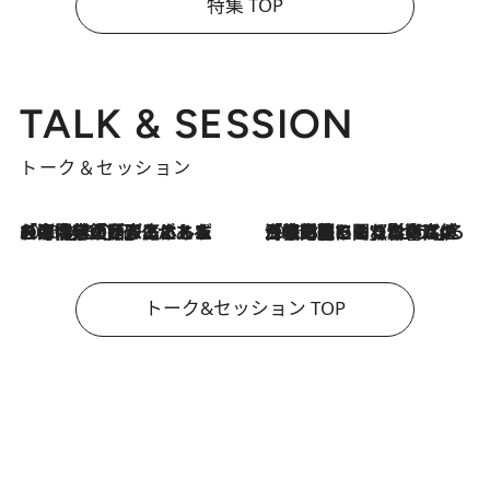
特集 TOP
TALK & SESSION
トーク＆セッション
2026.8.3
「今後値上げがあるとすれば…」「リスクがあるのは今年の冬」エネルギー専門家が語る、ホルムズ海峡封鎖が家庭にもたらす“ある心配”
2026.8.3
「住宅建てられない…」「サーチャージ料の高値が続いている」ホルムズ海峡封鎖による影響はいつまで続く？《エネルギー専門家に聞く“どうなる日本の暮らし”》
トーク&セッション TOP