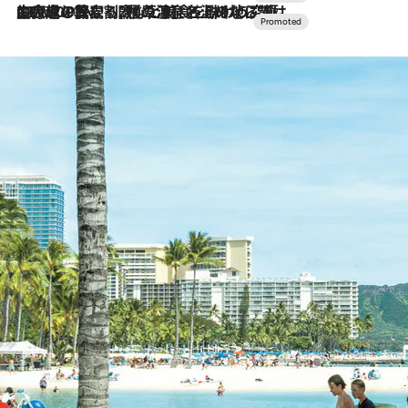
2026.7.10
NEW OPEN！【界 草津】名湯の地に誕生。趣の異なる2種の温泉と上州ならではの会席・蕎麦割烹など美食を味わう究極の癒やし旅