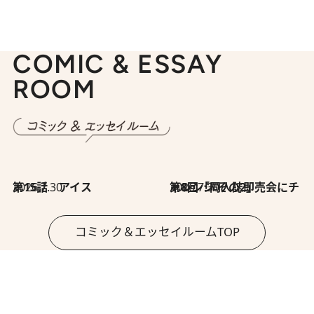
COMIC & ESSAY
ROOM
2026.7.30
第15話 アイス
2026.7.30
第8回「同人誌即売会にチャレンジ その2」
コミック＆エッセイルームTOP