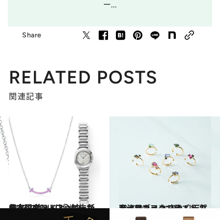
ー...
Share
RELATED POSTS
関連記事
2020.11.2
日本限定ティファニー新作ペンダント ピンクの“スマイル”に心射抜かれた♡
コミック ＆ エッセイ
2020.9.8
大注目ブランド発！ 天然石イヤカフ お守りジュエリーにカスタマイズも♡
ファッション