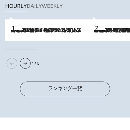
HOURLY
DAILY
WEEKLY
2026.8.5
【阿川佐和子さんの年とる力】なぜ70代で始めた趣味は“こんなに楽しい”のか？ ピアノ、俳句…スランプに陥っても続けられる“ある秘訣”とは
2026.8.7
「湘南乃風に憧れて」観客大盛上がりの“タオル回し”に、ラッパー顔負けの高速歌唱まで…さだまさし（74）のアグレッシブすぎる現在地
1 / 5
ランキング一覧