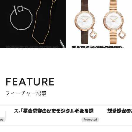
2020.8.11
お洒落シルバー＆ゴールドジュエリー ミニマムデザインでさらりセンスUP
コミック ＆ エッセイ
2020.8.31
チャームがケースの周りをくるり♡ヴァン クリーフ＆アーペル新作時計
コミック ＆ エッセイ
FEATURE
フィーチャー記事
ヴァシュロン・コンスタンタン「オーヴァーシーズ・オートマティック」。旅愛好家のお気に入りコレクションから、ジェンダーレスな新作が登場
【夏限定ディナーコース】旬を迎