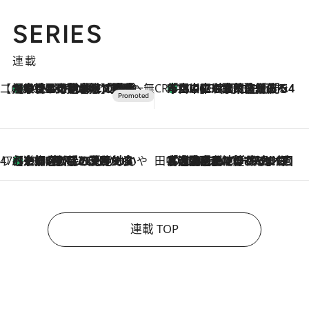
SERIES
連載
【CREA×星野リゾート】唯一無二。癒しと発見が待つ場所へ
【トンボの足水浴】ヒノキの香りに包まれて涼感マックス！約13℃の湧水かけ流しを避暑地「星野温泉 トンボの湯」で体験
2026.8.7
CREA'S CHOICE
「立川にも歌舞伎があるんだよ」 片岡仁左衛門・市川中車ら豪華座組みで4年目の立川立飛歌舞伎へ
2026.8.7
47都道府県の手みやげ ひんやりスイーツで夏を満喫
【京都府】この夏絶対食べたい 冷やしておいしいおやつ3選 ひと口目から心を掴む新緑のテリーヌ
2026.8.7
田中稲の勝手に再ブーム
2026.8.7
「湘南乃風に憧れて」観客大盛上がりの“タオル回し”に、ラッパー顔負けの高速歌唱まで…さだまさし（74）のアグレッシブすぎる現在地
連載 TOP