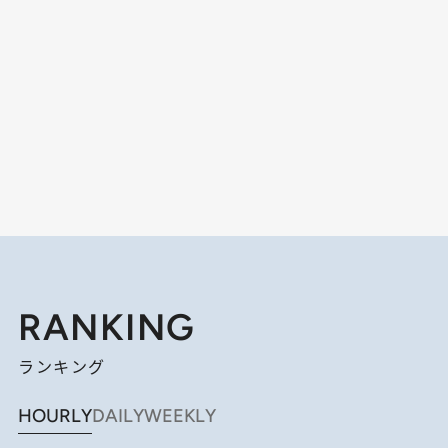
RANKING
ランキング
HOURLY
DAILY
WEEKLY