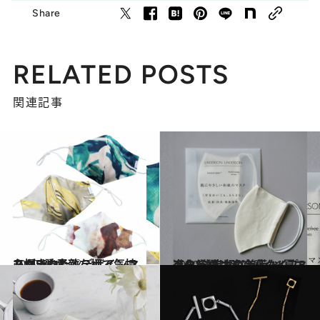
Share
RELATED POSTS
関連記事
2020.8.18
心掴まれた♡デザインマスク5選 素敵な柄で気持ちが上向く！
ファッション
2020.8.12
進化し続ける冷感タイプ5点を厳選 才色兼備な“夏マスク”決定版♡
コミック ＆ エッセイ