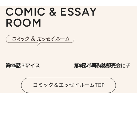
COMIC & ESSAY
ROOM
2026.7.30
第15話 アイス
2026.7.30
第8回「同人誌即売会にチャレンジ その2」
コミック＆エッセイルームTOP