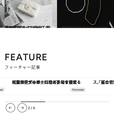
2018.11.12
憧れラグジュアリーブランドの 「小さい財布」厳選BEST6
コミック ＆ エッセイ
2020.8.11
お洒落シルバー＆ゴールドジュエリー ミニマムデザインでさらりセンスUP
ファッション
FEATURE
フィーチャー記事
「星のや富士」でデジタルデトックス。冨士信仰の歴史を辿り、心身を調える。
3
/
6