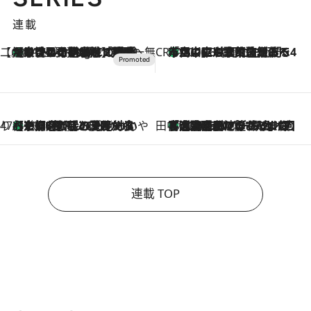
連載
【CREA×星野リゾート】唯一無二。癒しと発見が待つ場所へ
【トンボの足水浴】ヒノキの香りに包まれて涼感マックス！約13℃の湧水かけ流しを避暑地「星野温泉 トンボの湯」で体験
11 Hours Ago
CREA'S CHOICE
「立川にも歌舞伎があるんだよ」 片岡仁左衛門・市川中車ら豪華座組みで4年目の立川立飛歌舞伎へ
2026.8.7
47都道府県の手みやげ ひんやりスイーツで夏を満喫
【京都府】この夏絶対食べたい 冷やしておいしいおやつ3選 ひと口目から心を掴む新緑のテリーヌ
2026.8.7
田中稲の勝手に再ブーム
「湘南乃風に憧れて」観客大盛上がりの“タオル回し”に、ラッパー顔負けの高速歌唱まで…さだまさし（74）のアグレッシブすぎる現在地
2026.8.7
連載 TOP