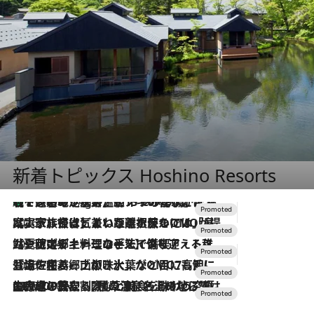
新着トピックス Hoshino Resorts
【トンボの足水浴】ヒノキの香りに包まれて涼感マックス！約13℃の湧水かけ流しを避暑地「星野温泉 トンボの湯」で体験
11 Hours Ago
2026.7.31
【ホテル帰省】という選択肢をOMOが提案。家族とほどよい距離を保つには「昼は実家、夜は気兼ねなくホテルで！」
2026.7.24
【夏限定ディナーコース】旬を迎える稚鮎や花ズッキーニなどをイタリア・トスカーナの郷土料理の手法で満喫！
2026.7.17
「土佐和ハーブかき氷」がOMO7高知に登場！生姜、山椒、大葉など目にも舌にも涼を呼ぶ郷土の味
2026.7.10
NEW OPEN！【界 草津】名湯の地に誕生。趣の異なる2種の温泉と上州ならではの会席・蕎麦割烹など美食を味わう究極の癒やし旅