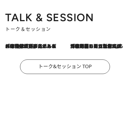
TALK & SESSION
トーク＆セッション
2026.8.3
「今後値上げがあるとすれば…」「リスクがあるのは今年の冬」エネルギー専門家が語る、ホルムズ海峡封鎖が家庭にもたらす“ある心配”
2026.8.3
「住宅建てられない…」「サーチャージ料の高値が続いている」ホルムズ海峡封鎖による影響はいつまで続く？《エネルギー専門家に聞く“どうなる日本の暮らし”》
トーク&セッション TOP