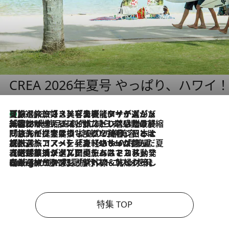
CREA 2026年夏号 やっぱり、ハワイ
【厳選旅コスメ】「多機能アイテムがメイン！」旅好き美容エディターが選んだ夏旅ベストコスメを発表【Mサイズジップ】
2026.8.7
2026.8.6
「荷物が増えるほど旅ストレスは増す」美容ジャーナリストがたどり着いた最終結論。“化粧品を劇的に減らす”感動の凝縮美容とは
2026.8.6
「旅先には金髪ウィッグを持参」日本と同じメイクでは損してる!? 美容ジャーナリストが提案する“掟破りの旅美容”とは
2026.8.6
【厳選旅コスメ】「身軽さ＆UV対策重視！」ヘアアーティストshucoが選んだ夏旅ベストコスメを発表【Mサイズジップ】
2026.8.5
【厳選旅コスメ】国内をあちこち移動する河井菜摘が選んだ夏旅ベストコスメ発表！「リラックスアイテムはマスト」【Mサイズジップ】
2026.8.4
【厳選旅コスメ】「紫外線＆乾燥対策しながらメイク感も！」ヘア＆メイクGeorgeが選んだ夏旅ベストコスメを発表！【Mサイズジップ】
特集 TOP