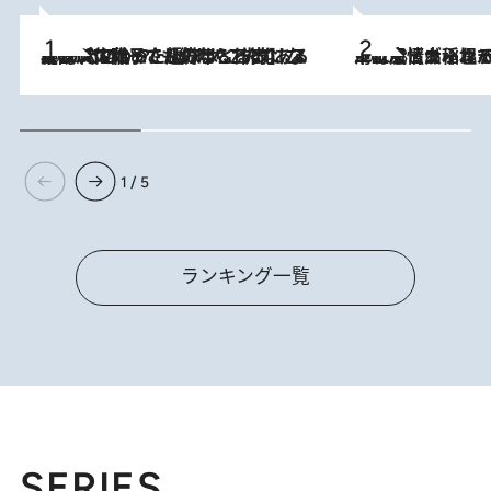
2026.8.5
【阿川佐和子さんの年とる力】なぜ70代で始めた趣味は“こんなに楽しい”のか？ ピアノ、俳句…スランプに陥っても続けられる“ある秘訣”とは
2026.8.5
下町風情あふれる台北屈指の人気エリア・大稲埕でセンスのいい台湾土産《ヴィン
1 / 5
ランキング一覧
SERIES