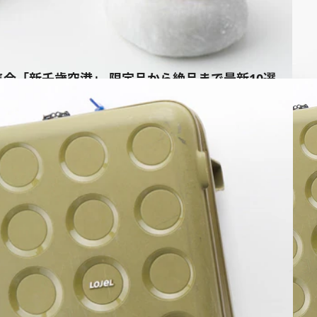
合「新千歳空港」 限定品から絶品まで最新10選