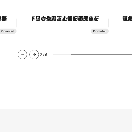
・オートマティック」。旅愛好家のお気に入りコレクションから、ジェンダーレスな新作が登場
「星のや富士」でデジタルデトックス。冨士信仰の歴史を辿り、心身を調える。
2
/
6