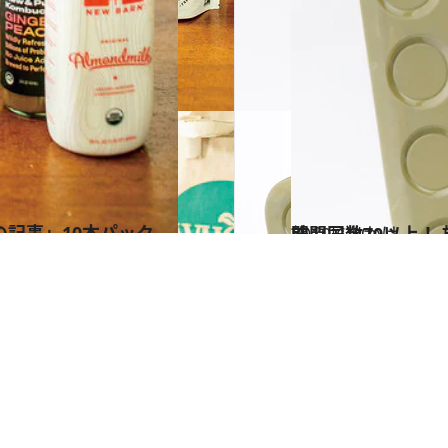
の記事」10本パック
2019.6.30
訪問国数70以上！ 旅する写真家の 気になるスーツケースの中身を大公開
旅＆お出かけ