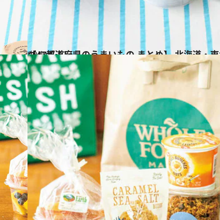
2019.8.12
【47都道府県のうまいもの まとめ】 北海道・東北エリアのご当地おやつ
グルメ