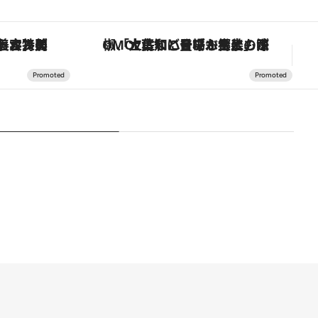
【銀座で出合う最旬美容】美髪ケアや上質な眠り…セルフケアのアップデートから、特別な名入れギフトまで。大人のための「ReFa GINZA」クルーズ
「土佐和ハーブかき氷」がOMO7高知に登場！生姜、山椒、大葉など目にも舌にも涼を呼ぶ郷土の味