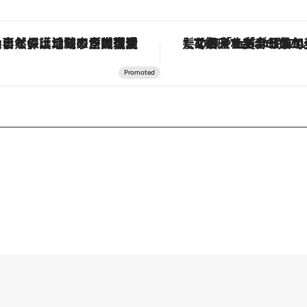
「大事なのは地域の意識を変えること」。ロレックス賞受賞の自然保護活動家が実現させたナイジェリアの自然環境の復活