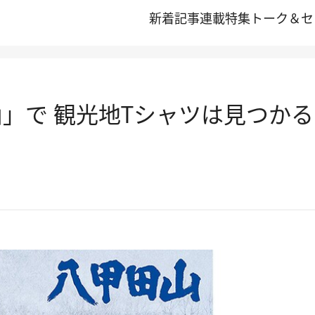
新着記事
連載
特集
トーク＆セ
山」で 観光地Tシャツは見つか