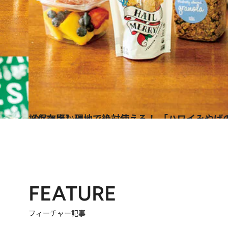
2019.5.2
【保存版】現地で絶対使える！ 「ハワイみやげ
旅＆お出かけ
FEATURE
フィーチャー記事