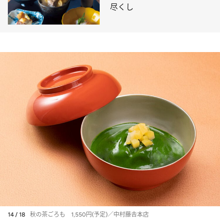
尽くし
14 / 18
秋の茶ごろも 1,550円(予定)／中村藤𠮷本店