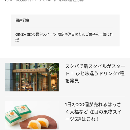
7 / 18
飲む酢 白ブドウ 1,900円／発酵酢屋 庄分酢
関連記事
GINZA SIXの最旬スイーツ 限定や注目のりんご菓子を一気に11
選
スタバで新スタイルがスター
ト！ ひと味違うドリンク7種
を発見
1日2,000個が売れるはっさ
く大福など 注目の果物スイ
ーツ5選はこれ！