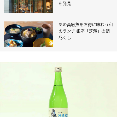
を発見
あの高級魚をお得に味わう和
のランチ 銀座「芝濱」の鯛
尽くし