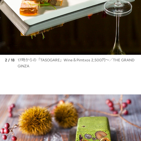
2 / 18
17時からの「TASOGARE」Wine＆Pimtxos 2,500円～／THE GRAND
GINZA