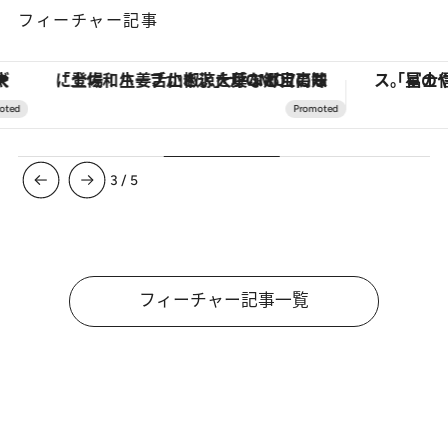
フィーチャー記事
「土佐和ハーブかき氷」がOMO7高知に登場！生姜、山椒、大葉など目にも舌にも涼を呼ぶ郷土の味
3
/
5
フィーチャー記事一覧