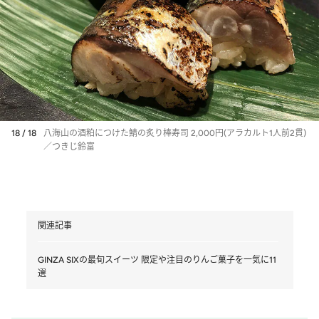
18 / 18
八海山の酒粕につけた鯖の炙り棒寿司 2,000円(アラカルト1人前2貫)
／つきじ鈴富
関連記事
GINZA SIXの最旬スイーツ 限定や注目のりんご菓子を一気に11
選