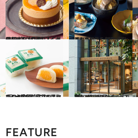
2019.9.8
GINZA SIXの最旬スイーツ 限定や注目のりんご菓子を一気に11選
グルメ
2019.6.24
あの高級魚をお得に味わう和のランチ 銀座「芝濱」の鯛尽くし
グルメ
2019.7.3
1日2,000個が売れるはっさく大福など 注目の果物スイーツ5選はこれ！
グルメ
2019.9.6
スタバで新スタイルがスタート！ ひと味違うドリンク7種を発見
グルメ
FEATURE