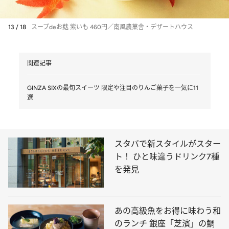
13 / 18
スープdeお麸 紫いも 460円／南風農菓舎・デザートハウス
関連記事
GINZA SIXの最旬スイーツ 限定や注目のりんご菓子を一気に11
選
スタバで新スタイルがスター
ト！ ひと味違うドリンク7種
を発見
あの高級魚をお得に味わう和
のランチ 銀座「芝濱」の鯛