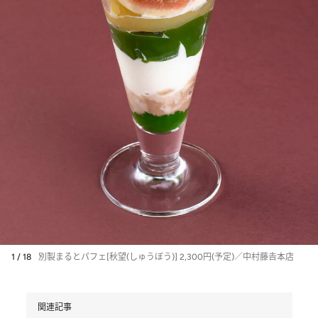
1 / 18
別製まるとパフェ[秋望(しゅうぼう)] 2,300円(予定)／中村藤𠮷本店
関連記事