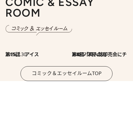
COMIC & ESSAY
ROOM
2026.7.30
第15話 アイス
2026.7.30
第8回「同人誌即売会にチャレンジ その2」
コミック＆エッセイルームTOP