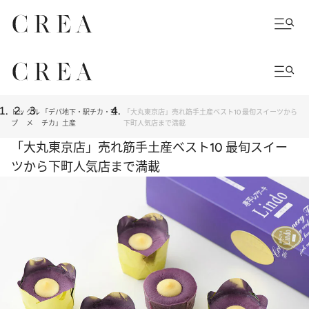
トッ
グル
「デパ地下・駅チカ・空
「大丸東京店」売れ筋手土産ベスト10 最旬スイーツから
プ
メ
チカ」土産
下町人気店まで満載
「大丸東京店」売れ筋手土産ベスト10 最旬スイー
ツから下町人気店まで満載