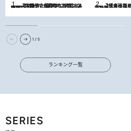
2026.8.5
【阿川佐和子さんの年とる力】なぜ70代で始めた趣味は“こんなに楽しい”のか？ ピアノ、俳句…スランプに陥っても続けられる“ある秘訣”とは
2026.8.5
下町風情あふれる台北屈指の人気エリア・大稲埕でセンスのいい台湾土産《ヴィン
1 / 5
ランキング一覧
SERIES