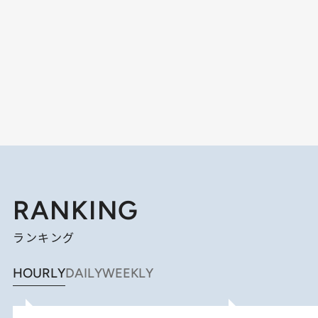
RANKING
ランキング
HOURLY
DAILY
WEEKLY