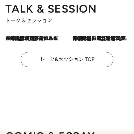
TALK & SESSION
トーク＆セッション
2026.8.3
「今後値上げがあるとすれば…」「リスクがあるのは今年の冬」エネルギー専門家が語る、ホルムズ海峡封鎖が家庭にもたらす“ある心配”
2026.8.3
「住宅建てられない…」「サーチャージ料の高値が続いている」ホルムズ海峡封鎖による影響はいつまで続く？《エネルギー専門家に聞く“どうなる日本の暮らし”》
トーク&セッション TOP