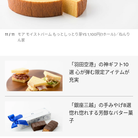
11 / 11
モア モイストバーム もっとしっとり芽YS 1,100円(1ホール)／ねんり
ん家
「羽田空港」の神ギフト10
選 心が弾む限定アイテムが
充実
「銀座三越」の手みやげ8選
惚れ惚れする芳醇なバター菓
子