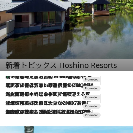
新着トピックス Hoshino Resorts
【トンボの足水浴】ヒノキの香りに包まれて涼感マックス！約13℃の湧水かけ流しを避暑地「星野温泉 トンボの湯」で体験
2026.8.7
2026.7.31
【ホテル帰省】という選択肢をOMOが提案。家族とほどよい距離を保つには「昼は実家、夜は気兼ねなくホテルで！」
2026.7.24
【夏限定ディナーコース】旬を迎える稚鮎や花ズッキーニなどをイタリア・トスカーナの郷土料理の手法で満喫！
2026.7.17
「土佐和ハーブかき氷」がOMO7高知に登場！生姜、山椒、大葉など目にも舌にも涼を呼ぶ郷土の味
2026.7.10
NEW OPEN！【界 草津】名湯の地に誕生。趣の異なる2種の温泉と上州ならではの会席・蕎麦割烹など美食を味わう究極の癒やし旅