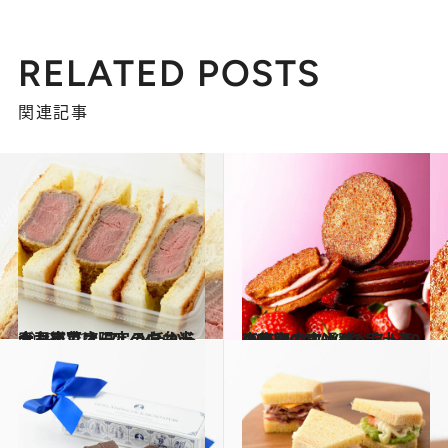
RELATED POSTS
関連記事
2019.12.27
大丸東京店限定のお弁当＆お総菜は フレンチから寿司までオールラウンド
グルメ
2019.12.17
東京駅中央通路HANAGATAYAの手土産 人気ランキングベスト10の発表です！
グルメ