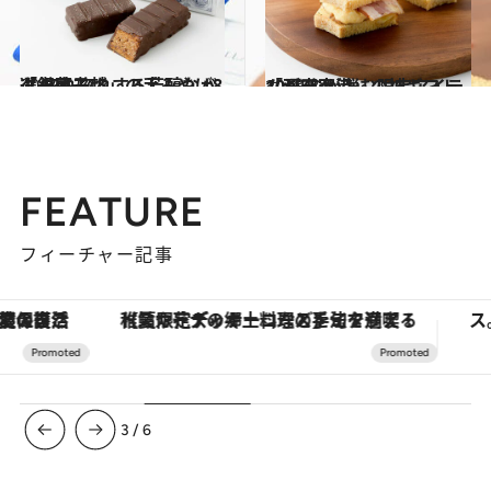
2019.12.15
「銀座三越」の手みやげ8選 惚れ惚れする芳醇なバター菓子
グルメ
2019.8.9
「羽田空港」の神ギフト10選 心が弾む限定アイテムが充実
グルメ
FEATURE
フィーチャー記事
【夏限定ディナーコース】旬を迎える稚鮎や花ズッキーニなどをイタリア・トスカーナの郷土料理の手法で満喫！
3
/
6