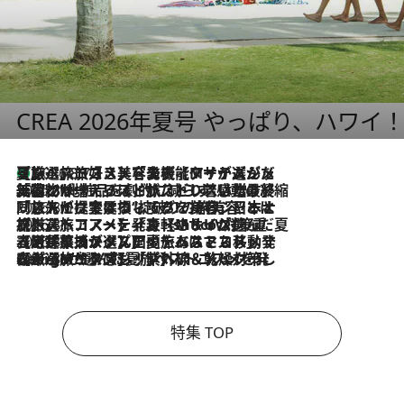
CREA 2026年夏号 やっぱり、ハワイ
【厳選旅コスメ】「多機能アイテムがメイン！」旅好き美容エディターが選んだ夏旅ベストコスメを発表【Mサイズジップ】
2026.8.7
2026.8.6
「荷物が増えるほど旅ストレスは増す」美容ジャーナリストがたどり着いた最終結論。“化粧品を劇的に減らす”感動の凝縮美容とは
2026.8.6
「旅先には金髪ウィッグを持参」日本と同じメイクでは損してる!? 美容ジャーナリストが提案する“掟破りの旅美容”とは
2026.8.6
【厳選旅コスメ】「身軽さ＆UV対策重視！」ヘアアーティストshucoが選んだ夏旅ベストコスメを発表【Mサイズジップ】
2026.8.5
【厳選旅コスメ】国内をあちこち移動する河井菜摘が選んだ夏旅ベストコスメ発表！「リラックスアイテムはマスト」【Mサイズジップ】
2026.8.4
【厳選旅コスメ】「紫外線＆乾燥対策しながらメイク感も！」ヘア＆メイクGeorgeが選んだ夏旅ベストコスメを発表！【Mサイズジップ】
特集 TOP