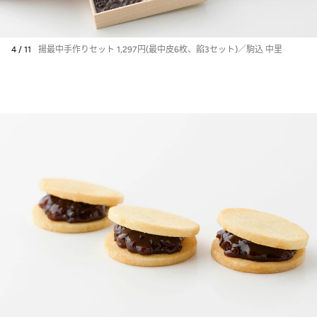
4 / 11
揚最中手作りセット 1,297円(最中皮6枚、餡3セット)／駒込 中里