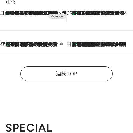
連載
【CREA×星野リゾート】唯一無二。癒しと発見が待つ場所へ
【トンボの足水浴】ヒノキの香りに包まれて涼感マックス！約13℃の湧水かけ流しを避暑地「星野温泉 トンボの湯」で体験
2026.8.7
CREA'S CHOICE
「立川にも歌舞伎があるんだよ」 片岡仁左衛門・市川中車ら豪華座組みで4年目の立川立飛歌舞伎へ
2026.8.7
47都道府県の手みやげ ひんやりスイーツで夏を満喫
【京都府】この夏絶対食べたい 冷やしておいしいおやつ3選 ひと口目から心を掴む新緑のテリーヌ
2026.8.7
田中稲の勝手に再ブーム
「湘南乃風に憧れて」観客大盛上がりの“タオル回し”に、ラッパー顔負けの高速歌唱まで…さだまさし（74）のアグレッシブすぎる現在地
2026.8.7
連載 TOP
SPECIAL