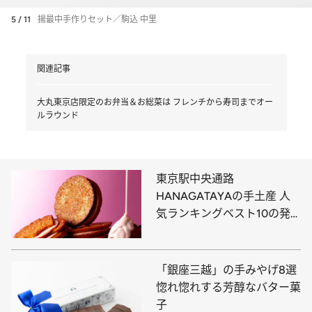
5 / 11
揚最中手作りセット／駒込 中里
関連記事
大丸東京店限定のお弁当＆お総菜は フレンチから寿司までオー
ルラウンド
東京駅中央通路
HANAGATAYAの手土産 人
気ランキングベスト10の発
表です！
「銀座三越」の手みやげ8選
惚れ惚れする芳醇なバター菓
子